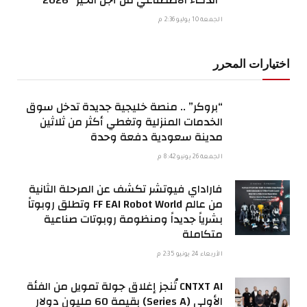
الجمعة 10 يوليو 2:36 م
اختيارات المحرر
“بروكر” .. منصة خليجية جديدة تدخل سوق
الخدمات المنزلية وتغطي أكثر من ثلاثين
مدينة سعودية دفعة وحدة
الجمعة 26 يونيو 8:42 م
فاراداي فيوتشر تكشف عن المرحلة الثانية
من عالم FF EAI Robot World وتطلق روبوتاً
بشرياً جديداً ومنظومة روبوتات صناعية
متكاملة
الأربعاء 24 يونيو 2:35 م
CNTXT AI تُنجز إغلاق جولة تمويل من الفئة
الأولى (Series A) بقيمة 60 مليون دولار