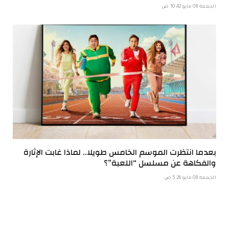
الجمعة 08 مايو 10:42 ص
بعدما انتظرت الموسم الخامس طويلا.. لماذا غابت الإثارة
والفكاهة عن مسلسل “اللعبة”؟
الجمعة 08 مايو 5:26 ص