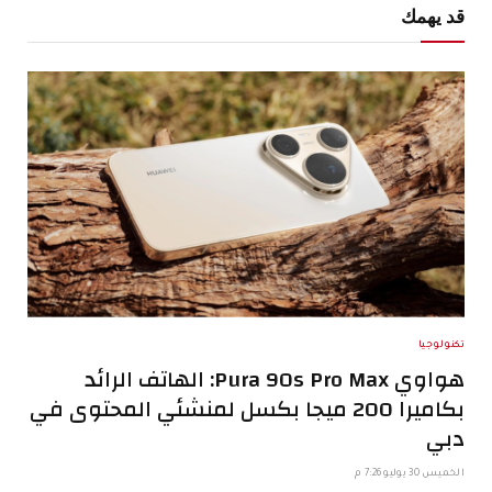
قد يهمك
تكنولوجيا
هواوي Pura 90s Pro Max: الهاتف الرائد
بكاميرا 200 ميجا بكسل لمنشئي المحتوى في
دبي
الخميس 30 يوليو 7:26 م