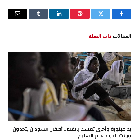
فيسبوك
تويتر
بينتيريست
لينكدإن
Tumblr
البريد
الإلكترو
المقالات
ذات الصلة
يد مبتورة وأخرى تمسك بالقلم.. أطفال السودان يتحدون
ويلات الحرب بحلم التعليم