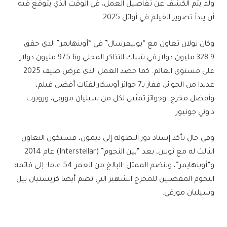
ولم يتم الكشف عن تفاصيل العمل، في الوقت الذي يتوقع فيه
أن يبدأ تصوير الفيلم في أوائل 2025.
وكان نولان تعاون مع “يونيفرسال” في “أوبنهايمر” الذي حقق
328.9 مليون دولار في شباك التذاكر المحلي و975.6 مليون دولار
على مستوى العالم. كما حصد العمل الذي عرض صيف 2025
عديدا من الجوائز، ففاز بـ7 جوائز أوسكار لفئات أفضل فيلم،
وأفضل مخرج، وجوائز تمثيل لكل من سيليان مورفي، وروبرت
داوني جونيور.
وفي حال تأكد إسناد دور البطولة إلى ديمون، فسيكون التعاون
الثالث له مع نولان، بعد “بين النجوم” (Interstellar) عام 2014
و”أوبنهايمر”، وينضم الممثل -البالغ من العمر 54 عاما- إلى قائمة
النجوم المفضلين للمخرج الشهير التي تضم أيضا كريستيان بيل
وسيليان مورفي.