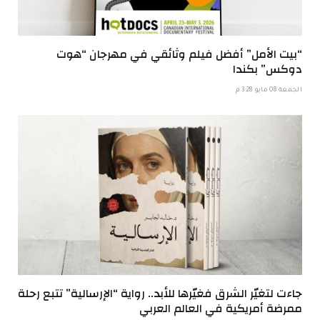
“بيت الأمل” أفضل فيلم وثائقي في مهرجان “هوت
دوكس” بكندا
الجمعة 08 مايو 3:28 م
جاءت لتغيّر الشرق فغيّرها للأبد.. رواية “الإرسالية” تتبع رحلة
ممرضة أمريكية في العالم العربي