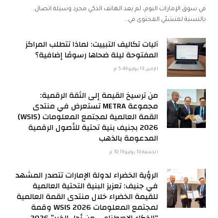
في سوق الإمارات اليوم، لم يعد الهاتف الذكي مجرد وسيلة اتصال.
بالنسبة لمنشئي المحتوى في…
آليات تكاليف التبييت: لماذا تتطلب المراكز
المفتوحة ليلة ضحاها رسومًا إضافية؟
الإثنين 13 يوليو 5:49 م
من ترسيخ القيمة إلى الثقة الرقمية:
مجموعة METRA تستعرض في منتدى
القمة العالمية لمجتمع المعلومات (WSIS)
2026 بجنيف بنية تحتية للأصول الرقمية
المدعومة بالذهب
الجمعة 10 يوليو 10:19 م
الرؤية الخضراء لدولة الإمارات تتصدر المشهد
في جنيف: تعزيز البنية التحتية العالمية
للقيمة الخضراء خلال منتدى القمة العالمية
لمجتمع المعلومات WSIS 2026 وقمة
“الذكاء الاصطناعي من أجل الخير” 2026