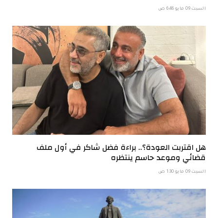
السبت 09 مايو 6:46 ص
هل اقتربت العودة؟.. براءة فضل شاكر في أول ملف
قضائي وموعد حاسم ينتظره
السبت 09 مايو 1:30 ص