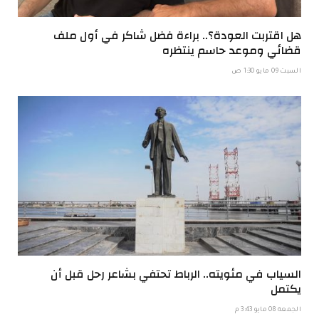
هل اقتربت العودة؟.. براءة فضل شاكر في أول ملف
قضائي وموعد حاسم ينتظره
السبت 09 مايو 1:30 ص
السياب في مئويته.. الرباط تحتفي بشاعر رحل قبل أن
يكتمل
الجمعة 08 مايو 3:43 م