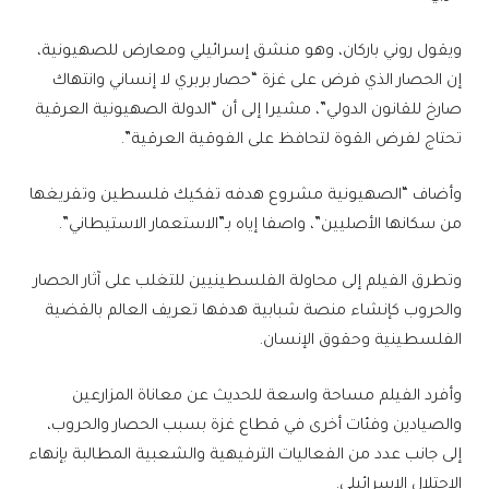
ويقول روني باركان، وهو منشق إسرائيلي ومعارض للصهيونية،
إن الحصار الذي فرض على غزة “حصار بربري لا إنساني وانتهاك
صارخ للقانون الدولي”، مشيرا إلى أن “الدولة الصهيونية العرقية
تحتاج لفرض القوة لتحافظ على الفوقية العرقية”.
وأضاف “الصهيونية مشروع هدفه تفكيك فلسطين وتفريغها
من سكانها الأصليين”، واصفا إياه بـ”الاستعمار الاستيطاني”.
وتطرق الفيلم إلى محاولة الفلسطينيين للتغلب على آثار الحصار
والحروب كإنشاء منصة شبابية هدفها تعريف العالم بالقضية
الفلسطينية وحقوق الإنسان.
وأفرد الفيلم مساحة واسعة للحديث عن معاناة المزارعين
والصيادين وفئات أخرى في قطاع غزة بسبب الحصار والحروب،
إلى جانب عدد من الفعاليات الترفيهية والشعبية المطالبة بإنهاء
الاحتلال الإسرائيلي.