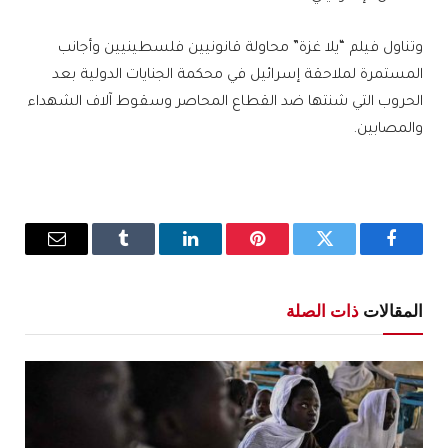
وتناول فيلم “‏‏يلا غزة” محاولة قانونيين فلسطينيين وأجانب
المستمرة لملاحقة إسرائيل في محكمة الجنايات الدولية بعد
الحروب التي شنتها ضد القطاع المحاصر وسقوط آلاف الشهداء
والمصابين.
فيسبوك
تويتر
بينتيريست
لينكدإن
Tumblr
البريد
الإلكترو
المقالات
ذات الصلة