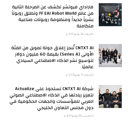
فاراداي فيوتشر تكشف عن المرحلة الثانية
من عالم FF EAI Robot World وتطلق روبوتاً
بشرياً جديداً ومنظومة روبوتات صناعية
متكاملة
الأربعاء 24 يونيو 2:35 م
CNTXT AI تُنجز إغلاق جولة تمويل من الفئة
الأولى (Series A) بقيمة 60 مليون دولار
لتوسيع نشر الذكاء الاصطناعي السيادي
عالميًا
الأربعاء 17 يونيو 1:59 م
شركة CNTXT AI تستحوذ على Actualize
لتعزيز ريادتها في الذكاء الاصطناعي الصوتي
العربي للمؤسسات والجهات الحكومية في
دول مجلس التعاون الخليجي
الخميس 04 يونيو 4:01 م