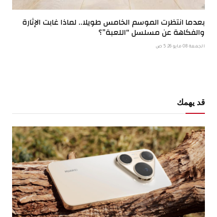
بعدما انتظرت الموسم الخامس طويلا.. لماذا غابت الإثارة
والفكاهة عن مسلسل “اللعبة”؟
الجمعة 08 مايو 5:26 ص
قد يهمك