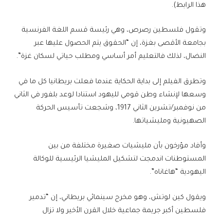
هذا الرابط).
وتقول فلسطين رصرص، وهي رئيسة قسم اللغة الفرنسية
بجامعة الأقصى بغزة، إن “الحقوق يتم الحصول عليها عبر
النضال، لذلك فالتعليم أمر أساسي ومطلب حياتي لسكان غزة”.
وتطرق الفيلم إلى بداية الحكاية عندما فعلت بريطانيا كل ما في
وسعها لإنشاء وطن قومي لليهود استنادا لوعد بلفور في الثاني
من نوفمبر/تشرين الثاني 1917، وشجعت تأسيس الحركة
الصهيونية ومليشياتها.
وأفاد مؤرخون بأن مليشيات صغيرة مختلفة من بين
المستوطنات اندمجت لتشكيل المليشيا الرئيسية للوكالة
اليهودية “هاغاناه”.
ويقول كين لوتش، وهو مخرج سينمائي بريطاني، إن “تدمير
فلسطين أكبر جريمة جماعية خلال القرن الأخير ولا تزال