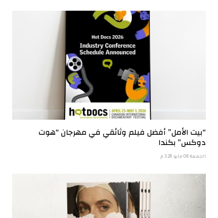
“بيت الأمل” أفضل فيلم وثائقي في مهرجان “هوت
دوكس” بكندا
الجمعة 08 مايو 3:28 م