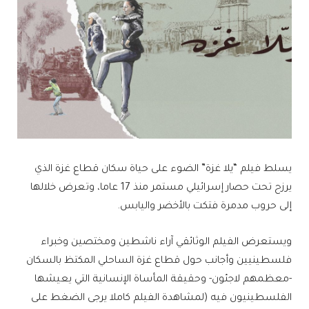
يسلط فيلم “‏يلا غزة” الضوء على حياة سكان قطاع غزة الذي
يرزح تحت حصار إسرائيلي مستمر منذ 17 عاما، وتعرض خلالها
إلى حروب مدمرة فتكت بالأخضر واليابس.
ويستعرض الفيلم الوثائقي آراء ناشطين ومختصين وخبراء
فلسطينيين وأجانب حول قطاع غزة الساحلي المكتظ بالسكان
-معظمهم لاجئون- وحقيقة المأساة الإنسانية التي يعيشها
الفلسطينيون فيه (لمشاهدة الفيلم كاملا يرجى الضغط على