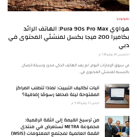
تكنولوجيا
هواوي Pura 90s Pro Max: الهاتف الرائد
بكاميرا 200 ميجا بكسل لمنشئي المحتوى في
دبي
الخميس 30 يوليو 7:26 م
في سوق الإمارات اليوم، لم يعد الهاتف الذكي مجرد وسيلة اتصال.
بالنسبة لمنشئي المحتوى في…
آليات تكاليف التبييت: لماذا تتطلب المراكز
المفتوحة ليلة ضحاها رسومًا إضافية؟
الإثنين 13 يوليو 5:49 م
من ترسيخ القيمة إلى الثقة الرقمية:
مجموعة METRA تستعرض في منتدى
القمة العالمية لمجتمع المعلومات (WSIS)