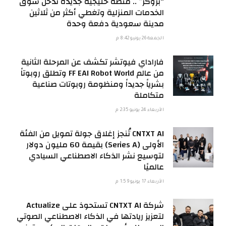
“بروكر” .. منصة خليجية جديدة تدخل سوق
الخدمات المنزلية وتغطي أكثر من ثلاثين
مدينة سعودية دفعة وحدة
الجمعة 26 يونيو 8:42 م
فاراداي فيوتشر تكشف عن المرحلة الثانية
من عالم FF EAI Robot World وتطلق روبوتاً
بشرياً جديداً ومنظومة روبوتات صناعية
متكاملة
الأربعاء 24 يونيو 2:35 م
CNTXT AI تُنجز إغلاق جولة تمويل من الفئة
الأولى (Series A) بقيمة 60 مليون دولار
لتوسيع نشر الذكاء الاصطناعي السيادي
عالميًا
الأربعاء 17 يونيو 1:59 م
شركة CNTXT AI تستحوذ على Actualize
لتعزيز ريادتها في الذكاء الاصطناعي الصوتي