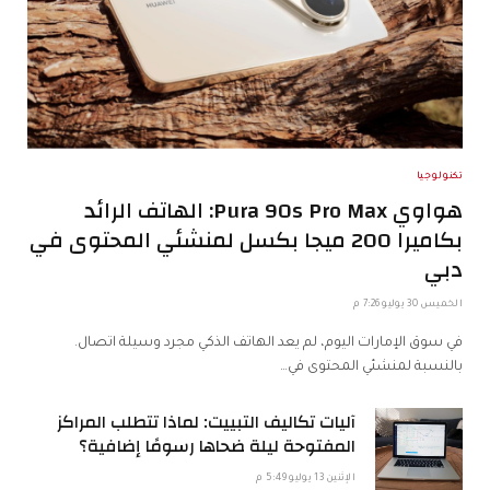
تكنولوجيا
هواوي Pura 90s Pro Max: الهاتف الرائد
بكاميرا 200 ميجا بكسل لمنشئي المحتوى في
دبي
الخميس 30 يوليو 7:26 م
في سوق الإمارات اليوم، لم يعد الهاتف الذكي مجرد وسيلة اتصال.
بالنسبة لمنشئي المحتوى في…
آليات تكاليف التبييت: لماذا تتطلب المراكز
المفتوحة ليلة ضحاها رسومًا إضافية؟
الإثنين 13 يوليو 5:49 م