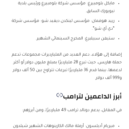
مايكل بلومبيرغ: مؤسس شركة بلومبيرغ ورئيس بلدية
نيويورك السابق.
رييد هوفمان: مؤسس لينكدن.ديفيد شو: مؤسس شركة
“دي آي شو”.
ستيفن سبيلبرغ: المخرج السينمائي الشهير.
إضافة إلى هؤلاء، دعم العديد من المليارديرات مجموعات تدعم
حملة هاريس، حيث تبرع 28 مليارديرًا بمبلغ مليون دولار أو أكثر
لدعمها، بينما قدم 36 مليارديرًا تبرعات تتراوح بين 50 ألف دولار
و999 ألف دولار.
أبرز الداعمين لترامب
في المقابل، يدعم دونالد ترامب 49 مليارديرًا، ومن أبرزهم:
ميريام أديلسون: أرملة مالك الكازينوهات الشهير شيلدون