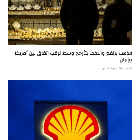
الذهب يرتفع والنفط يتأرجح وسط ترقب اتفاق بين أمريكا
وإيران
السبت 09 مايو 6:47 ص