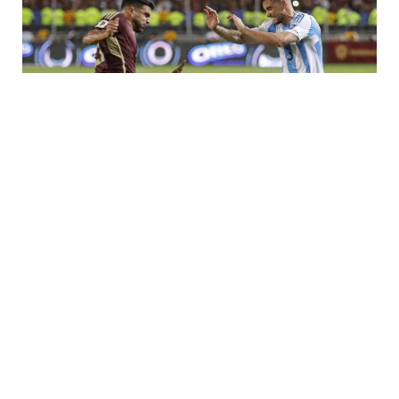
تحولت مواجهة الأرجنتين وفنزويلا بالجولة التاسعة من تصفيات
أميركا الجنوبية المؤهلة لكأس العالم 2026 إلى ما يشبه مباراة
في كرة الماء، بسبب الأمطار الغزيرة التي تهاطلت على الملعب
قبل صافرة البداية.
ملعب “مونومنتال” في ماتورين بفنزويلا تحول إلى بركة ماء كبيرة
أثرت بشكل كبير على أداء اللاعبين، حيث لم يتمكن نجوم الأرجنتين