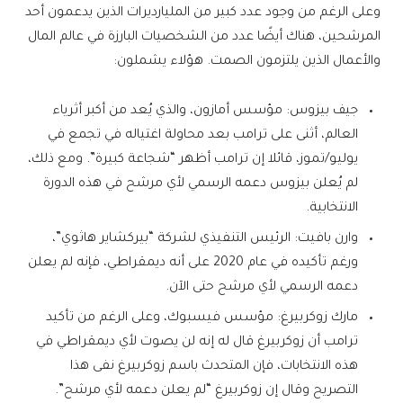
وعلى الرغم من وجود عدد كبير من المليارديرات الذين يدعمون أحد
المرشحين، هناك أيضًا عدد من الشخصيات البارزة في عالم المال
والأعمال الذين يلتزمون الصمت. هؤلاء يشملون:
جيف بيزوس: مؤسس أمازون، والذي يُعد من أكبر أثرياء
العالم، أثنى على ترامب بعد محاولة اغتياله في تجمع في
يوليو/تموز، قائلا إن ترامب أظهر “شجاعة كبيرة”. ومع ذلك،
لم يُعلن بيزوس دعمه الرسمي لأي مرشح في هذه الدورة
الانتخابية.
وارن بافيت: الرئيس التنفيذي لشركة “بيركشاير هاثوي”،
ورغم تأكيده في عام 2020 على أنه ديمقراطي، فإنه لم يعلن
دعمه الرسمي لأي مرشح حتى الآن.
مارك زوكربيرغ: مؤسس فيسبوك، وعلى الرغم من تأكيد
ترامب أن زوكربيرغ قال له إنه لن يصوت لأي ديمقراطي في
هذه الانتخابات، فإن المتحدث باسم زوكربيرغ نفى هذا
التصريح وقال إن زوكربيرغ “لم يعلن دعمه لأي مرشح”.