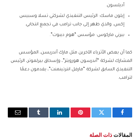
أديلسون.
إيلون ماسك: الرئيس التنفيذي لشركتي تسلا وسبيس
إكس، والذي ظهر إلى جانب ترامب في تجمع انتخابي.
بيرني ماركوس: مؤسس “هوم ديبوت”.
كما أن بعض الأثرياء الآخرين مثل مارك أندريسن، المؤسس
المشارك لشركة “أندرسون هورويتز”، وإسحاق بيرلموتر، الرئيس
التنفيذي السابق لشركة “مارفل انترتينمنت”، يقدمون دعمًا
لترامب.
فيسبوك
تويتر
بينتيريست
لينكدإن
Tumblr
البريد
الإلكترو
المقالات
ذات الصلة