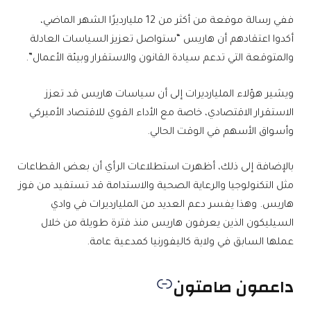
ففي رسالة موقعة من أكثر من 12 مليارديرًا الشهر الماضي،
أكدوا اعتقادهم أن هاريس “ستواصل تعزيز السياسات العادلة
والمتوقعة التي تدعم سيادة القانون والاستقرار وبيئة الأعمال”.
ويشير هؤلاء المليارديرات إلى أن سياسات هاريس قد تعزز
الاستقرار الاقتصادي، خاصة مع الأداء القوي للاقتصاد الأميركي
وأسواق الأسهم في الوقت الحالي.
بالإضافة إلى ذلك، أظهرت استطلاعات الرأي أن بعض القطاعات
مثل التكنولوجيا والرعاية الصحية والاستدامة قد تستفيد من فوز
هاريس. وهذا يفسر دعم العديد من المليارديرات في وادي
السيليكون الذين يعرفون هاريس منذ فترة طويلة من خلال
عملها السابق في ولاية كاليفورنيا كمدعية عامة.
داعمون صامتون