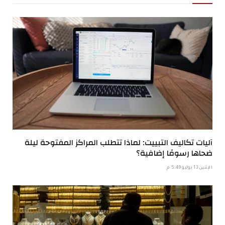
آليات تكاليف التبييت: لماذا تتطلب المراكز المفتوحة ليلة
ضحاها رسومًا إضافية؟
الإثنين 13 يوليو 5:49 م