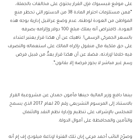
على موقع فيسبوك فإن القرار يحتوي على مخالفات بالجملة،
“فمن مستلزمات احترام المادة 38 من الدستور التي تحظر منع
المواطن من العودة لوطنه، عدم وضع عراقيل إدارية بوجه هذه
العودة، كافتراض أنه يملك مبلغ 100 دولار وإلزامه بصرفه
بالسعر الجمركي الرسمي!. ناهيك عن أن هكذا قرار يعتبر اعتداء
على حق ملكية مال منقول بإكراه المالك على استعماله والتصرف
فيه خلافا لإرادته، فضلا عن أن هكذا قرار يعدُّ من قبيل فرض
رسم غير مباشر لا يجوز فرضه إلا بقانون”.
بينما دافع وزير المالية حينها مأمون حمدان عن مشروعية القرار
بالاستناد إلى المرسوم التشريعي رقم 20 لعام 2017 الذي يسمح
للمجلس بالإشراف على تنظيم وإدارة نظم النقد والائتمان
والتأمين والمحافظة على أموال الدولة.
وصرّح النائب أحمد مرعي إبان تلك الفترة لإذاعة ميلودي إف إم أنه