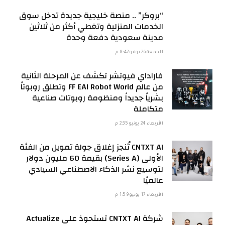
“بروكر” .. منصة خليجية جديدة تدخل سوق
الخدمات المنزلية وتغطي أكثر من ثلاثين
مدينة سعودية دفعة وحدة
الجمعة 26 يونيو 8:42 م
فاراداي فيوتشر تكشف عن المرحلة الثانية
من عالم FF EAI Robot World وتطلق روبوتاً
بشرياً جديداً ومنظومة روبوتات صناعية
متكاملة
الأربعاء 24 يونيو 2:35 م
CNTXT AI تُنجز إغلاق جولة تمويل من الفئة
الأولى (Series A) بقيمة 60 مليون دولار
لتوسيع نشر الذكاء الاصطناعي السيادي
عالميًا
الأربعاء 17 يونيو 1:59 م
شركة CNTXT AI تستحوذ على Actualize