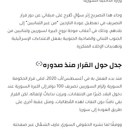
وزارة الداخلية السورية.
وجاء هذا التصريح إثر سؤالٍ طُرح على ميقاتي عن دور قرار
التصريف في تعطيل عودة النازحين “من غير اللبنانيين” إلى
بلادهم، وذلك في أعقاب موجة نزوحٍ كبيرة لسوريين ولبنانيين من
الجنوب اللبناني والضاحية الجنوبية بفعل الاعتداءات الإسرائيلية
وتهديدات الإخلاء المتكررة.
جدل حول القرار منذ صدوره
منذ بدء العمل به في أغسطس/آب 2020، لاقى قرار الحكومة
السورية بإلزام السوريين تصريف 100 دولار إلى الليرة السورية عند
دخول البلاد كثيرًا من الانتقادات، وبرزت نداءاتٌ لإلغائه، لكن القرار
بقي نافذًا دون التفات لهذه المُطالبات، ومثل عقبة أخرى على
طريق العودة إلى سوريا.
ووفقًا لما نشره الحقوقي السوري عارف الشعّال عبر صفحته