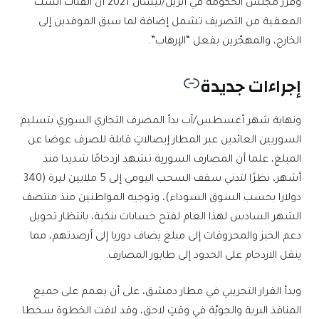
وقرّر مجلس الحكومة في أبريل/نيسان 2021 أن الفئات الستّ
المعفية من التصريف تشمل إضافة لما سبق الموفدين إلى
الخارج، والمهجّرين بفعل “الإرهاب”.
إجراءات جديدة
ونهاية شهر أغسطس/آب بدأ المصرف التجاري السوري بتسليم
السوريين العائدين عبر المطار إيصالاتٍ قابلة للصرف عوضا عن
المبلغ، علما أن المصارف السورية تشهد ازدحامًا شديدا منذ
أشهر، نظرًا لتدني سقف السحب اليومي إلى 5 ملايين ليرة (340
دولارا بحسب السوق السوداء)، وتوجيه المواطنين منذ منتصف
الشهر السادس لهذا العام لفتح حسابات بنكية، بانتظار تحويل
دعم الخبز والمحروقات إلى مبلغ يضاف دوريا إلى أرصدتهم، مما
ينقل الازدحام على الحدود إلى طابور المصارف.
وبدأ القرار التجريبي في مطار دمشق، على أن يعمم على جميع
المنافذ البرية والجويّة في وقتٍ لاحق، وقد لاقت الخطوة سخطا