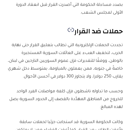
بصدد مساءلة الحكومة التي أصدرت القرار قبل انعقاد الدورة
الأولى لمجلس الشعب.
حملات ضد القرار
تجددت الحملات الإلكترونية التي تطالب بتعليق القرار حتى نهاية
الحرب، لتخفيف العبء على العائلات السورية المستجيرة
بالوطن، ووفقًا للتقديرات فإن عموم السوريين النازحين في لبنان،
خاصةً في جنوبه، ممن يعملون بالمياومة، بمتوسط دخل شهري
يقارب 250 دولارا، ولا يتجاوز 300 دولار في أحسن الأحوال.
وحسب ما تداوله ناشطون فإن كلفة مواصلات الفرد الواحد
للخروج من المناطق المهدّدة بالقصف إلى الحدود السورية يصل
لهذه المبالغ.
وكانت الحكومة السورية قد استجابت جزئيا لحملات سابقة