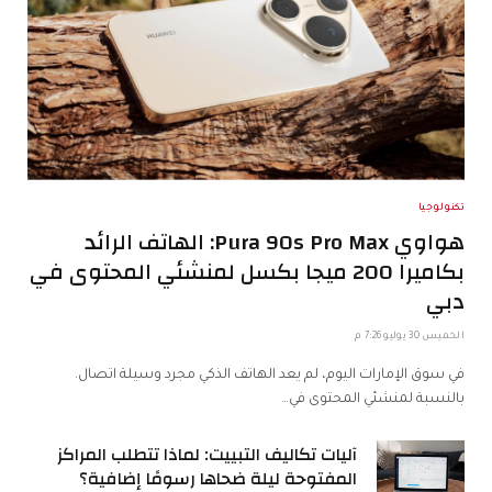
تكنولوجيا
هواوي Pura 90s Pro Max: الهاتف الرائد
بكاميرا 200 ميجا بكسل لمنشئي المحتوى في
دبي
الخميس 30 يوليو 7:26 م
في سوق الإمارات اليوم، لم يعد الهاتف الذكي مجرد وسيلة اتصال.
بالنسبة لمنشئي المحتوى في…
آليات تكاليف التبييت: لماذا تتطلب المراكز
المفتوحة ليلة ضحاها رسومًا إضافية؟