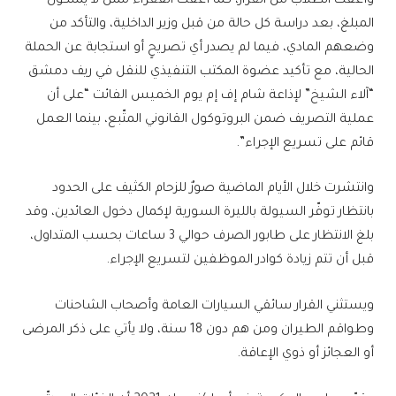
وأعفت الطلاب من القرار، كما أعفت الفقراء ممن لا يملكون
المبلغ، بعد دراسة كل حالة من قبل وزير الداخلية، والتأكد من
وضعهم المادي، فيما لم يصدر أي تصريحٍ أو استجابة عن الحملة
الحالية، مع تأكيد عضوة المكتب التنفيذي للنقل في ريف دمشق
“آلاء الشيخ” لإذاعة شام إف إم يوم الخميس الفائت “على أن
عملية التصريف ضمن البروتوكول القانوني المتّبع، بينما العمل
قائم على تسريع الإجراء”.
وانتشرت خلال الأيام الماضية صورٌ للزحام الكثيف على الحدود
بانتظار توفّر السيولة بالليرة السورية لإكمال دخول العائدين، وقد
بلغ الانتظار على طابور الصرف حوالي 3 ساعات بحسب المتداول،
قبل أن تتم زيادة كوادر الموظفين لتسريع الإجراء.
ويستثني القرار سائقي السيارات العامة وأصحاب الشاحنات
وطواقم الطيران ومن هم دون 18 سنة، ولا يأتي على ذكر المرضى
أو العجائز أو ذوي الإعاقة.