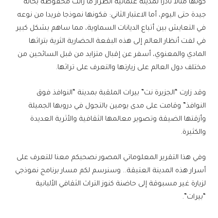
كونها مثالا نادرا لمدينة عثمانية الطراز ما زالت محفوظة بحالة
جيدة حتى اليوم، أما الاعتبار الثاني: فكونها نموذجا فريدا من نوعه
في التعايش بين أتباع الديانات السماوية، مما ساهم بشكل كبير
في لفت أنظار العالم إلى هذه البقعة الحضارية الثرية بتراثها
المادي والمعنوي، أسفر عن إقبال متزايد من قبل السائحين من
مختلف دول العالم على زيارتها والتعرف على تراثها.
وقد زارت “الجزيرة نت” بيرات الملقبة بمدينة “النوافذ فوق
النوافذ” وقامت على مدى يومين بالتجول في دروبها الجميلة
وأزقتها الضيقة وتصوير معالمها الثقافية والأثرية العديدة
والكثيرة.
وفي هذا التقرير المعلوماتي المصور نصحبكم معنا للتعرف على
أسرار هذه المدينة العتيقة.. وسنرسم لكم مسار برنامج نموذجي
لزيارة غير مسبوقة إلى حاضنة كنوز التراث الثقافي الألبانية
“بيرات”.