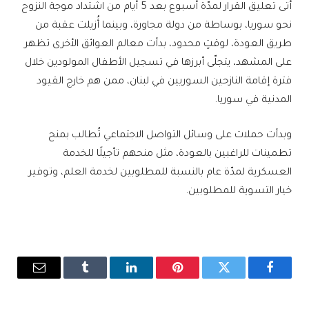
أتى تعليق القرار لمدّة أسبوع بعد 5 أيام من اشتداد موجة النزوح
نحو سوريا، بوساطة من دولة مجاورة، وبينما أُزيلت عقبة من
طريق العودة، لوقتٍ محدود، بدأت معالم العوائق الأخرى تظهر
على المشهد، يتجلّى أبرزها في تسجيل الأطفال المولودين خلال
فترة إقامة النازحين السوريين في لبنان، ممن هم خارج القيود
المدنية في سوريا.
وبدأت حملات على وسائل التواصل الاجتماعي تُطالب بمنح
تطمينات للراغبين بالعودة، مثل منحهم تأجيلًا للخدمة
العسكرية لمدّة عام بالنسبة للمطلوبين لخدمة العلم، وتوفير
خيار التسوية للمطلوبين.
فيسبوك
تويتر
بينتيريست
لينكدإن
Tumblr
البريد
الإلكترو