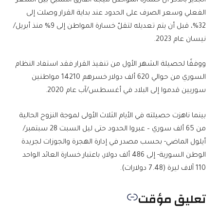
الجدير بالذكر أن خسارة المواطن نتيجة الفارق النسبي بين السعر
الفعلي وسعر الصرف على الحدود عند بداية القرار وصلت إلى
32%، قبل أن يتم تعديله لتقلّ خسارة المواطن إلى 9% منذ أبريل/
نيسان عام 2023.
ووفقًا لحصيلة الشهر الأول من تنفيذ القرار فقد استفاد النظام
السوري من حوالي 620 ألف دولار خسرهم 14210 مواطنين
سوريين قدموا إلى البلاد في أغسطس/آب عام 2020.
بينما ناهزت حصيلته في الأيام الثلاث الأولى لموجة النزوح الحالية
من 65 ألف سوري – عبروا الحدود حتى ليل السبت 28 سبتمبر/
أيلول الماضي- بحسب مصدر في إدارة الهجرة والجوزات لجريدة
الوطن السورية- إلى 486 ألف دولار، باعتبار خسارة العائد الواحد
110 آلاف ليرة (7.48 دولارات).
تعليق مؤقت