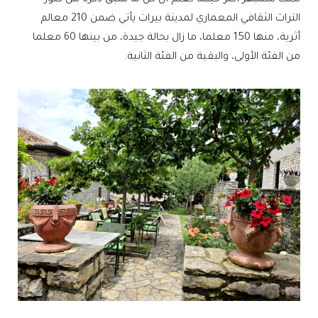
لكنك ستنبهر أكثر حينما تعلم أن كل ما سبق ذكره من كنوز
التراث الثقافي المعماري لمدينة بيرات يأتي ضمن 210 معالم
أثرية، منها 150 معلما، ما زال بحالة جيدة، من بينها 60 معلما
من الفئة الأولى، والبقية من الفئة الثانية.