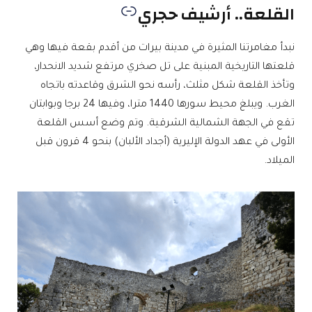
القلعة.. أرشيف حجري
نبدأ مغامرتنا المثيرة في مدينة بيرات من أقدم بقعة فيها وهي
قلعتها التاريخية المبنية على تل صخري مرتفع شديد الانحدار،
وتأخذ القلعة شكل مثلث، رأسه نحو الشرق وقاعدته باتجاه
الغرب. ويبلغ محيط سورها 1440 مترا، وفيها 24 برجا وبوابتان
تقع في الجهة الشمالية الشرقية. وتم وضع أسس القلعة
الأولى في عهد الدولة الإليرية (أجداد الألبان) بنحو 4 قرون قبل
الميلاد.