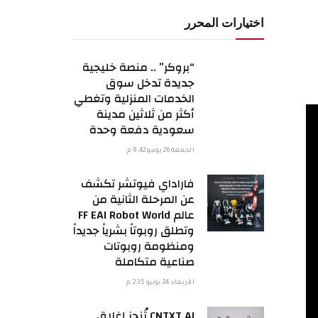
اختيارات المحرر
“بروكر” .. منصة خليجية
جديدة تدخل سوق
الخدمات المنزلية وتغطي
أكثر من ثلاثين مدينة
سعودية دفعة وحدة
الجمعة 26 يونيو 8:42 م
فاراداي فيوتشر تكشف
عن المرحلة الثانية من
عالم FF EAI Robot World
وتطلق روبوتاً بشرياً جديداً
ومنظومة روبوتات
صناعية متكاملة
الأربعاء 24 يونيو 2:35 م
CNTXT AI تُنجز إغلاق