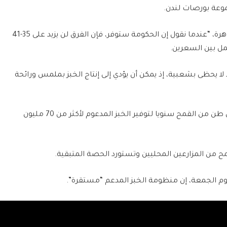
وقال هشام سليمان، وهو متعامل مقيم في القاهرة، “عندما نقول إن الحكومة ستوفر، فإن الفرق لن يزيد على 35-41
مل بين السعرين.
 يحظى بشعبية، إذ يمكن أن يؤدي إلى إنتاج الخبز بملمس ورائحة
وتحتاج وزارة التموين المصرية إلى نحو 8.25 ملايين طن من القمح سنويا لتوفير الخبز المدعوم لأكثر من 70 مليون
ليوم الجمعة، إن منظومة الخبز المدعم “مستقرة”.