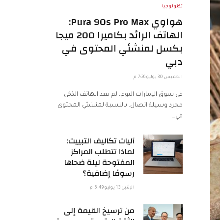
تكنولوجيا
هواوي Pura 90s Pro Max:
الهاتف الرائد بكاميرا 200 ميجا
بكسل لمنشئي المحتوى في
دبي
الخميس 30 يوليو 7:26 م
في سوق الإمارات اليوم، لم يعد الهاتف الذكي
مجرد وسيلة اتصال. بالنسبة لمنشئي المحتوى
في…
آليات تكاليف التبييت:
لماذا تتطلب المراكز
المفتوحة ليلة ضحاها
رسومًا إضافية؟
الإثنين 13 يوليو 5:49 م
من ترسيخ القيمة إلى