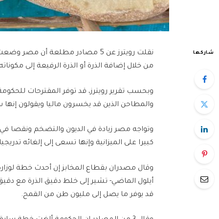
نقلت رويترز عن 5 مصادر مطلعة أن
شاركها
من خلال إضافة الذرة أو الذرة الرفيعة إلى مكوناته.
وبحسب تقرير رويترز، قد توفر المقترحات للحكومة
والمطاحن الذين قد يخسرون ماليا ويقولون إنها ست
وتواجه مصر زيادة في الديون والتضخم ونقصا في ا
كبيرا على الميزانية وإنها تسعى إلى إلغائه تدريجيا.
وقال مصدران بقطاع المخابز إن أحدث خطة لوزارة 
أيلول الماضي- تشير إلى خلط دقيق الذرة مع دقيق 
قد يوفر ما يصل إلى مليون طن من القمح.