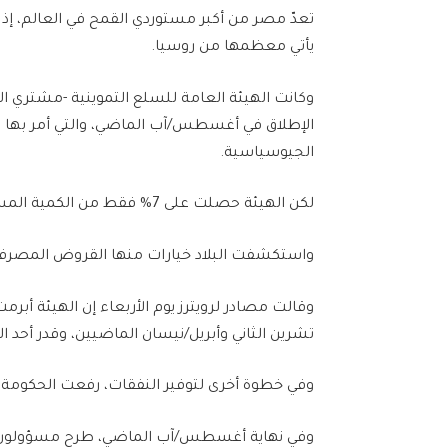
يأتي معظمها من روسيا.
وكانت الهيئة العامة للسلع التموينية -مشتري ا
الإطلاق في أغسطس/آب الماضي، والتي أمر بها 
الجيوسياسية.
لكن الهيئة حصلت على 7% فقط من الكمية المستهدفة التي تبلغ 3.8 ملايين طن.
واستكشفت البلاد خيارات منها القروض المصرفي
وقالت مصادر لرويترز يوم الأربعاء إن الهيئة أب
تشرين الثاني وأبريل/نيسان الماضيين، وقدر أحد المصادر الكم
وفي خطوة أخرى لتوفير النفقات، رفعت الحكومة سع
وفي نهاية أغسطس/آب الماضي، طرح مسؤولون خطة