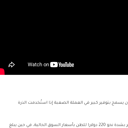
 يسمح بتوفير كبير في العملة الصعبة إذا استُخدمت الذرة
وتبلغ تكلفة القمح الروسي الذي تعتمد عليه مصر بشدة نحو 220 دولارا للطن بأسعار السوق الحالية، في حين يبلغ