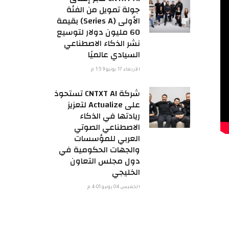
جولة تمويل من الفئة
الأولى (Series A) بقيمة
60 مليون دولار لتوسيع
نشر الذكاء الاصطناعي
السيادي عالميًا
الأربعاء 17 يونيو 1:59 م
شركة CNTXT AI تستحوذ
على Actualize لتعزيز
ريادتها في الذكاء
الاصطناعي الصوتي
العربي للمؤسسات
والجهات الحكومية في
دول مجلس التعاون
الخليجي
الخميس 04 يونيو 4:01 م