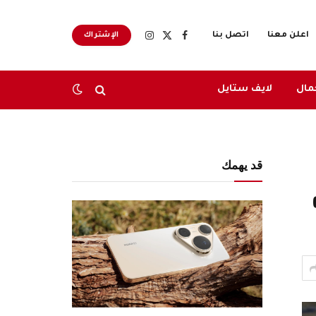
اعلن معنا
اتصل بنا
الإشتراك
X
فيسبوك
الانستغرام
(Twitter)
مال
لايف ستايل
قد يهمك