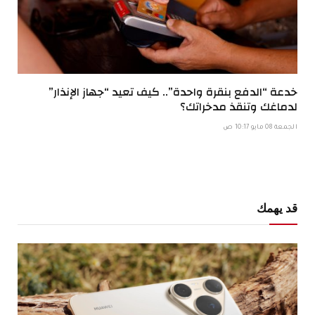
خدعة “الدفع بنقرة واحدة”.. كيف تعيد “جهاز الإنذار”
لدماغك وتنقذ مدخراتك؟
الجمعة 08 مايو 10:17 ص
قد يهمك