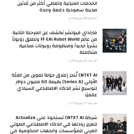
الخدمات المنزلية وتغطي أكثر من ثلاثين
مدينة سعودية دفعة وحدة
الجمعة 26 يونيو 8:42 م
فاراداي فيوتشر تكشف عن المرحلة الثانية
من عالم FF EAI Robot World وتطلق روبوتاً
بشرياً جديداً ومنظومة روبوتات صناعية
متكاملة
الأربعاء 24 يونيو 2:35 م
CNTXT AI تُنجز إغلاق جولة تمويل من الفئة
الأولى (Series A) بقيمة 60 مليون دولار
لتوسيع نشر الذكاء الاصطناعي السيادي
عالميًا
الأربعاء 17 يونيو 1:59 م
شركة CNTXT AI تستحوذ على Actualize
لتعزيز ريادتها في الذكاء الاصطناعي الصوتي
العربي للمؤسسات والجهات الحكومية في