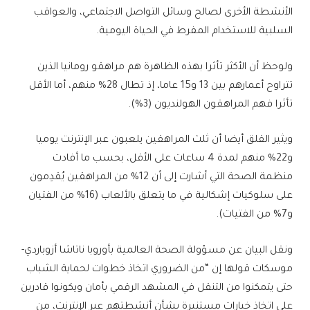
الأنشطة الأخرى لصالح وسائل التواصل الاجتماعي، والعواقب
السلبية للاستخدام المفرط في الحياة اليومية.
ولوحظ أن الأكثر تأثرا بهذه الظاهرة هم مراهقو رومانيا الذين
تتراوح أعمارهم بين 13 و15 عاما، إذ تطال 28% منهم، أما الأقل
تأثرا فهم المراهقون الهولنديون (3%).
ويثير القلق أيضا أن ثلث المراهقين يلعبون عبر الإنترنت يوميا
و22% منهم لمدة 4 ساعات على الأقل، بحسب ما أفادت
منظمة الصحة التي أشارت إلى أن 12% من المراهقين يُقدِمون
على سلوكيات إشكالية في ما يتعلق بالألعاب (16% من الفتيان
و7% من الفتيات).
ونقل البيان عن مسؤولة الصحة العالمية بأوروبا ناتاشا أزوباردي-
موسكات قولها إن “من الضروري اتخاذ خطوات لحماية الشباب
حتى يتمكنوا من التنقل في المشهد الرقمي بأمان ويكونوا قادرين
على اتخاذ خيارات مستنيرة بشأن أنشطتهم عبر الإنترنت، من