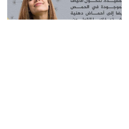
الحمص من الأغذية الشهية، التي تزود الجسم بالبروتين والألياف
الغذائية، ولكن عليك أن تحذر من تناوله إذا كان فاسدا، فكيف
تعرف؟ وما مخاطره الصحية؟
نشتري عادة الحمص في علبة بلاستيكية، كما قد يوضع في
صحن نحضره معنا من المنزل إلى المطعم ليوضع فيه الحمص
ويزين بالحمص الحب والتبيلة والفلفل الأحمر المطحون “البابريكا”
والسماق.