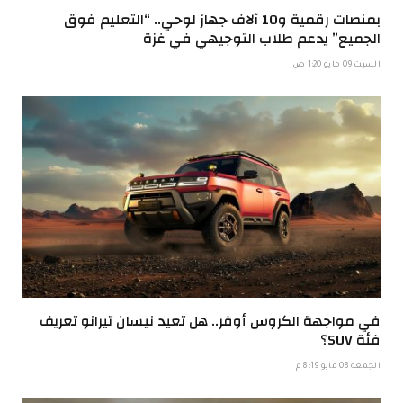
بمنصات رقمية و10 آلاف جهاز لوحي.. “التعليم فوق
الجميع” يدعم طلاب التوجيهي في غزة
السبت 09 مايو 1:20 ص
في مواجهة الكروس أوفر.. هل تعيد نيسان تيرانو تعريف
فئة SUV؟
الجمعة 08 مايو 8:19 م