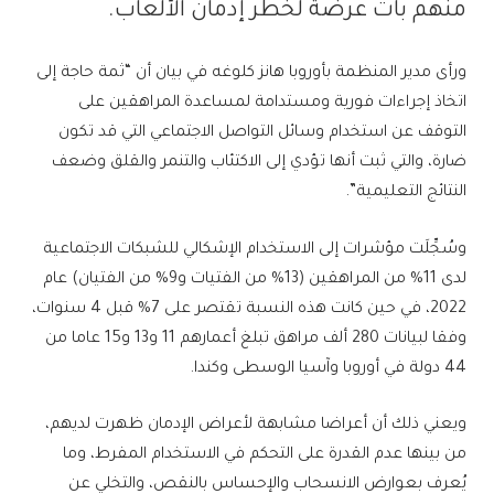
منهم بات عرضة لخطر إدمان الألعاب.
ورأى مدير المنظمة بأوروبا هانز كلوغه في بيان أن “ثمة حاجة إلى
اتخاذ إجراءات فورية ومستدامة لمساعدة المراهقين على
التوقف عن استخدام وسائل التواصل الاجتماعي التي قد تكون
ضارة، والتي ثبت أنها تؤدي إلى الاكتئاب والتنمر والقلق وضعف
النتائج التعليمية”.
وسُجِّلَت مؤشرات إلى الاستخدام الإشكالي للشبكات الاجتماعية
لدى 11% من المراهقين (13% من الفتيات و9% من الفتيان) عام
2022، في حين كانت هذه النسبة تقتصر على 7% قبل 4 سنوات،
وفقا لبيانات 280 ألف مراهق تبلغ أعمارهم 11 و13 و15 عاما من
44 دولة في أوروبا وآسيا الوسطى وكندا.
ويعني ذلك أن أعراضا مشابهة لأعراض الإدمان ظهرت لديهم،
من بينها عدم القدرة على التحكم في الاستخدام المفرط، وما
يُعرف بعوارض الانسحاب والإحساس بالنقص، والتخلي عن