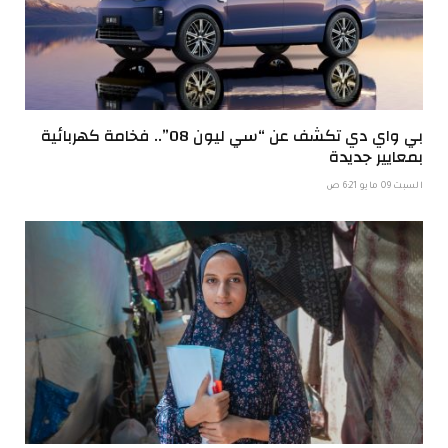
بي واي دي تكشف عن “سي ليون 08”.. فخامة كهربائية
بمعايير جديدة
السبت 09 مايو 6:21 ص