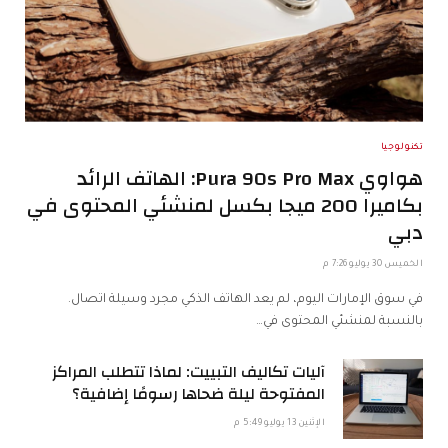
تكنولوجيا
هواوي Pura 90s Pro Max: الهاتف الرائد
بكاميرا 200 ميجا بكسل لمنشئي المحتوى في
دبي
الخميس 30 يوليو 7:26 م
في سوق الإمارات اليوم، لم يعد الهاتف الذكي مجرد وسيلة اتصال.
بالنسبة لمنشئي المحتوى في…
آليات تكاليف التبييت: لماذا تتطلب المراكز
المفتوحة ليلة ضحاها رسومًا إضافية؟
الإثنين 13 يوليو 5:49 م