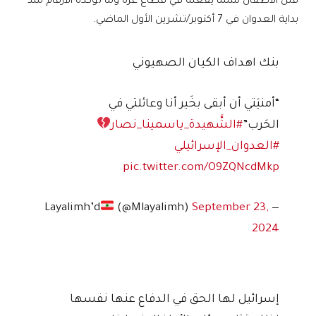
قتل الأطفال مثلما يفعله في قطاع غزة وما تؤكده الأرقام منذ
بداية العدوان في 7 أكتوبر/تشرين الأول الماضي.
بنك اهداف الكيان الصهيوني
“أمنيَتي أن أبقى بخَير أنا وعائلتي في
الحَرب”
#الشَّهيدة_ياسمينا_نصار
#العدوان_الإسرائيلي
pic.twitter.com/O9ZQNcdMkp
(@Mlayalimh)
September 23,
— Layalimh’d
2024
إسرائيل لها الحق في الدفاع عنها نفسها