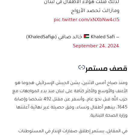
لذلك قتلت هؤلاء الأطفال في لبنان
ومازالت تحصد الأرواح
pic.twitter.com/xNXbNw4cI5
— Khaled Safi
خالد صافي (@KhaledSafi)
September 24, 2024
قصف مستمر
ومنذ صباح أمس الاثنين، يشن الجيش الإسرائيلي هجوما هو
الأعنف والأوسع والأكثر كثافة على لبنان منذ بدء المواجهات مع
حزب الله قبل نحو عام، وأسفر عن مقتل 492 شخصا وإصابة
1645، بينهم أطفال ونساء، وفق حصيلة غير نهائية أعلنتها
وزارة الصحة اللبنانية.
في المقابل، يستمر إطلاق صفارات الإنذار في المستوطنات