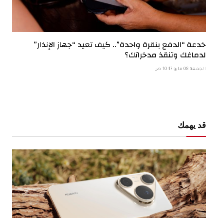
خدعة “الدفع بنقرة واحدة”.. كيف تعيد “جهاز الإنذار”
لدماغك وتنقذ مدخراتك؟
الجمعة 08 مايو 10:17 ص
قد يهمك