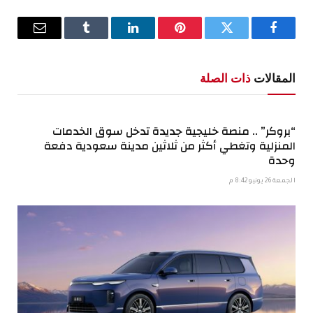
فيسبوك
تويتر
بينتيريست
لينكدإن
Tumblr
البريد
الإلكترو
المقالات
ذات الصلة
“بروكر” .. منصة خليجية جديدة تدخل سوق الخدمات
المنزلية وتغطي أكثر من ثلاثين مدينة سعودية دفعة
وحدة
الجمعة 26 يونيو 8:42 م