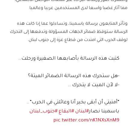
وانتشرت صور ورسالة البراءة عبر منصات التواصل الاجتماعي،
مما أثار غضبا واسعا لدى المستخدمين عربيا وعالميا.
وتأثر المتابعون برسالة ياسمينا، وتساءلوا عما إذا كانت هذه
الرسالة ستوقظ ضمائر الجهات المسؤولة وتدفعها إلى التحرك
لوقف الحرب التي امتدت من قطاع غزة إلى جنوب لبنان.
كتبت هذه الرسالة بأصابعها الصغيرة ورحلت..
-هل ستحرك هذه الرسالة الضمائر الميتة؟
-لا لأن الميت لا يتحرك ..
“أمنيتي أن أبقى بخير أنا وعائلتي في الحرب”..
ياسمينا نصار
#لبنان
#البقاع
#جنوب_لبنان
pic.twitter.com/nK1NXsXnM9