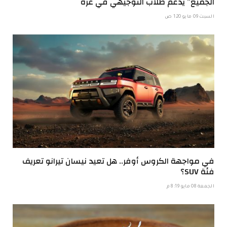
الجميع” يدعم طلاب التوجيهي في غزة
السبت 09 مايو 1:20 ص
في مواجهة الكروس أوفر.. هل تعيد نيسان تيرانو تعريف
فئة SUV؟
الجمعة 08 مايو 8:19 م