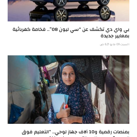
بي واي دي تكشف عن “سي ليون 08”.. فخامة كهربائية
بمعايير جديدة
السبت 09 مايو 6:21 ص
بمنصات رقمية و10 آلاف جهاز لوحي.. “التعليم فوق