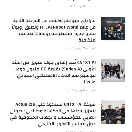
الجمعة 26 يونيو 8:42 م
فاراداي فيوتشر تكشف عن المرحلة الثانية
من عالم FF EAI Robot World وتطلق روبوتاً
بشرياً جديداً ومنظومة روبوتات صناعية
متكاملة
الأربعاء 24 يونيو 2:35 م
CNTXT AI تُنجز إغلاق جولة تمويل من الفئة
الأولى (Series A) بقيمة 60 مليون دولار
لتوسيع نشر الذكاء الاصطناعي السيادي
عالميًا
الأربعاء 17 يونيو 1:59 م
شركة CNTXT AI تستحوذ على Actualize
لتعزيز ريادتها في الذكاء الاصطناعي الصوتي
العربي للمؤسسات والجهات الحكومية في
دول مجلس التعاون الخليجي