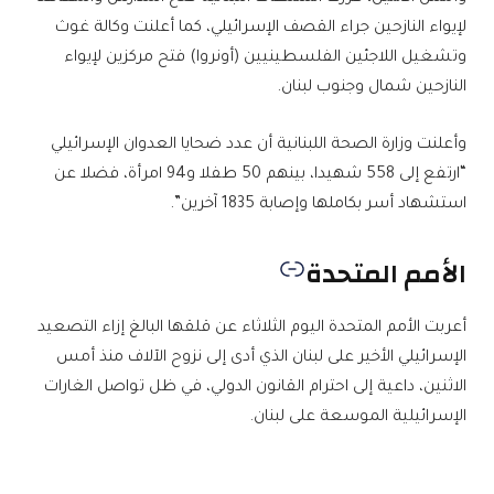
لإيواء النازحين جراء القصف الإسرائيلي، كما أعلنت وكالة غوث
وتشغيل اللاجئين الفلسطينيين (أونروا) فتح مركزين لإيواء
النازحين شمال وجنوب لبنان.
وأعلنت وزارة الصحة اللبنانية أن عدد ضحايا العدوان الإسرائيلي
“ارتفع إلى 558 شهيدا، بينهم 50 طفلا و94 امرأة، فضلا عن
استشهاد أسر بكاملها وإصابة 1835 آخرين”.
الأمم المتحدة
أعربت الأمم المتحدة اليوم الثلاثاء عن قلقها البالغ إزاء التصعيد
الإسرائيلي الأخير على لبنان الذي أدى إلى نزوح الآلاف منذ أمس
الاثنين، داعية إلى احترام القانون الدولي، في ظل تواصل الغارات
الإسرائيلية الموسعة على لبنان.