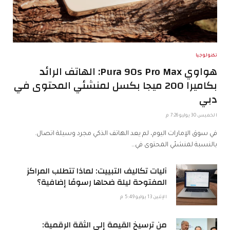
تكنولوجيا
هواوي Pura 90s Pro Max: الهاتف الرائد
بكاميرا 200 ميجا بكسل لمنشئي المحتوى في
دبي
الخميس 30 يوليو 7:26 م
في سوق الإمارات اليوم، لم يعد الهاتف الذكي مجرد وسيلة اتصال.
بالنسبة لمنشئي المحتوى في…
آليات تكاليف التبييت: لماذا تتطلب المراكز
المفتوحة ليلة ضحاها رسومًا إضافية؟
الإثنين 13 يوليو 5:49 م
من ترسيخ القيمة إلى الثقة الرقمية: