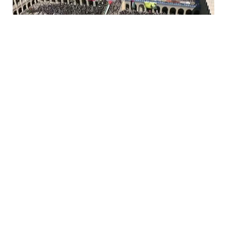
قال مدير مكتب الجزيرة في طهران عبد القادر فايز إن الخطبة التي
ألقاها المرشد الإيراني علي خامنئي اليوم الجمعة باللغتين
الفارسية والعربية هي أشبه بخارطة طريق للمرحلة المقبلة،
وتأتي في وقت استثنائي وفي ظروف استثنائية.
واختار المرشد الإيراني أن يلقي خطبة ثانية باللغة العربية، موجهة
إلى الشعوب العربية وتحديدا الشعبين الفلسطيني واللبناني.
ورجح فايز أن المرشد يقوم “برسم إستراتيجية للأيام القادمة،