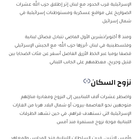
الإسرائيلية قرب الحدود مع لبنان إثر إطلاق حزب الله عشرات
الصواريخ على مواقع عسكرية ومستوطنات إسرائيلية في
شمال إسرائيل.
ومنذ 8 أكتوبر/تشرين الأول الماضي تتبادل فصائل لبنانية
وفلسطينية في لبنان -أبرزها حزب الله- مع الجيش الإسرائيلي
قصفا يوميا عبر الخط الأزرق الفاصل أسفر عن مئات الضحايا بين
قتيل وجريح، معظمهم على الجانب اللبناني.
نزوح السكان
واضطر عشرات آلاف اللبنانيين إلى النزوح ومغادرة منازلهم
متوجهين نحو العاصمة بيروت أو شمال البلاد هربا من الغارات
الإسرائيلية التي تستهدف قراهم، في حين تشهد الطرقات
اللبنانية موجة نزوح مستمرة منذ أمس.
وأمس الاثنين، قررت السلطات اللبنانية فتح المدارس والمعاهد