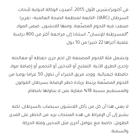
في أكتوبر/تشرين الأول 2015، أصدرت الوكالة الدولية لأبحاث
السرطان (IARC) -التابعة لمنظمة الصحة العالمية– تقريرا
صنفت فيه اللحوم المصنّعة، ومنها اللانشون، ضمن المواد
“المسرطِنة للإنسان”، استنادا إلى مراجعة أكثر من 800 دراسة
علمية أجراها 22 خبيرا من 10 دول.
وتشمل فئة اللحوم المصنعة كل لحم جرى حفظه أو معالجته
بإحدى الطرق الآتية: التمليح أو التدخين أو التخمير أو إضافة مواد
حافظة كيميائية. ووجد فريق الخبراء أن تناول 50 غراما يوميا من
اللحوم المصنّعة يرتبط بزيادة خطر الإصابة بسرطان القولون
والمستقيم بنسبة 18% مقارنة بمن لا يتناولها بانتظام.
لا يعني هذا أن كل من يأكل اللانشون سيصاب بالسرطان، لكنه
يشير إلى أن الإفراط في هذه المنتجات يزيد من الخطر على المدى
الطويل، خاصة مع عوامل أخرى مثل التدخين وقلة الحركة
والسمنة.