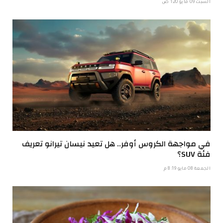
السبت 09 مايو 1:20 ص
في مواجهة الكروس أوفر.. هل تعيد نيسان تيرانو تعريف
فئة SUV؟
الجمعة 08 مايو 8:19 م