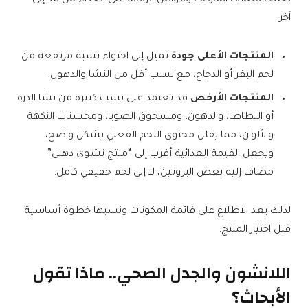
تختلف باختلاف الماركات وقوانين الرقابة على الغذاء من بلد إلى
آخر.
المنتجات الأعلى جودة
تميل إلى احتواء نسبة مرتفعة من
لحم البقر أو الدجاج، مع نسب أقل من النشا والدهون.
المنتجات الأرخص
قد تعتمد على نسب كبيرة من نشا الذرة
أو البطاطا، والدهون، ومسحوق الصويا، ومحسنات النكهة
والألوان، مما يقلل محتوى اللحم الفعلي بشكل واضح،
ويجعل القيمة الغذائية أقرب إلى “منتج نشوي دهني”
مضاف إليه بعض البروتين، لا إلى لحم حقيقي كامل.
لذلك يعد الاطلاع على قائمة المكونات ونسبها خطوة أساسية
قبل اختيار المنتج.
اللانشون والجدل الصحي.. ماذا تقول
الأبحاث؟