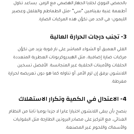
بالحمض النووي لخلايا الجهاز الهضمي مع الزمن. يساعد تناول
أطعمة غنية بفيتامين “سي” -مثل الطماطم والفلفل وعصير
الليمون- في الحد من تكوّن هذه المركبات الضارة.
3- تجنب درجات الحرارة العالية
القلي العميق أو الشواء المباشر على نار قوية يزيد من تكوّن
مركبات ضارة إضافية، مثل الهيدروكربونات العطرية المتعددة
الحلقات والأمينات الحلقية غير المتجانسة. الأفضل تسخين
اللانشون برفق إن لزم الأمر، أو تناوله كما هو دون تعريضه لحرارة
مفرطة.
4- الاعتدال في الكمية وتكرار الاستهلاك
ينصح بأن يبقى اللانشون اختيارا عابرا لا جزءا يوميا ثابتا من النظام
الغذائي، مع التركيز على مصادر البروتين الطازجة مثل البقوليات
والأسماك واللحوم غير المصنعة.