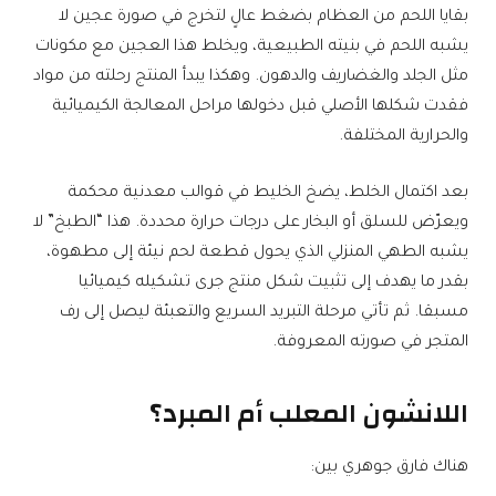
بقايا اللحم من العظام بضغط عالٍ لتخرج في صورة عجين لا
يشبه اللحم في بنيته الطبيعية، ويخلط هذا العجين مع مكونات
مثل الجلد والغضاريف والدهون. وهكذا يبدأ المنتج رحلته من مواد
فقدت شكلها الأصلي قبل دخولها مراحل المعالجة الكيميائية
والحرارية المختلفة.
بعد اكتمال الخلط، يضخ الخليط في قوالب معدنية محكمة
ويعرّض للسلق أو البخار على درجات حرارة محددة. هذا “الطبخ” لا
يشبه الطهي المنزلي الذي يحول قطعة لحم نيئة إلى مطهوة،
بقدر ما يهدف إلى تثبيت شكل منتج جرى تشكيله كيميائيا
مسبقا. ثم تأتي مرحلة التبريد السريع والتعبئة ليصل إلى رف
المتجر في صورته المعروفة.
اللانشون المعلب أم المبرد؟
هناك فارق جوهري بين: