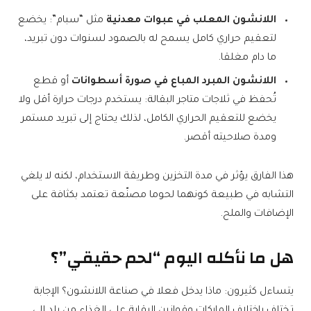
اللانشون المعلب في عبوات معدنية
مثل “سبام”: يخضع
لتعقيم حراري كامل يسمح له بالصمود لسنوات دون تبريد،
ما دام مغلقا.
اللانشون المبرد المباع في صورة أسطوانات
أو قطع
تُحفظ في ثلاجات متاجر البقالة: يستخدم درجات حرارة أقل ولا
يخضع للتعقيم الحراري الكامل، لذلك يحتاج إلى تبريد مستمر
ومدة صلاحيته أقصر.
هذا الفارق يؤثر في مدة التخزين وطريقة الاستخدام، لكنه لا يلغي
التشابه في طبيعة كونهما لحوما مصنّعة تعتمد بكثافة على
الإضافات والملح.
هل ما نأكله اليوم “لحم حقيقي”؟
يتساءل كثيرون: ماذا يدخل فعلا في صناعة اللانشون؟ الإجابة