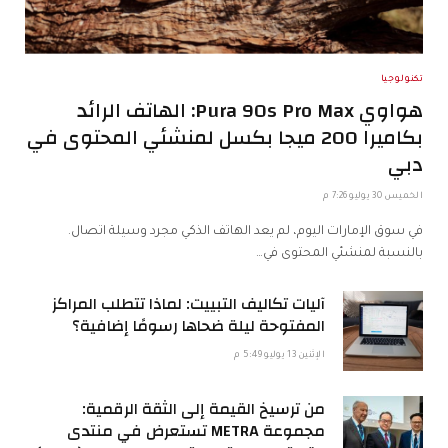
تكنولوجيا
هواوي Pura 90s Pro Max: الهاتف الرائد
بكاميرا 200 ميجا بكسل لمنشئي المحتوى في
دبي
الخميس 30 يوليو 7:26 م
في سوق الإمارات اليوم، لم يعد الهاتف الذكي مجرد وسيلة اتصال.
بالنسبة لمنشئي المحتوى في…
آليات تكاليف التبييت: لماذا تتطلب المراكز
المفتوحة ليلة ضحاها رسومًا إضافية؟
الإثنين 13 يوليو 5:49 م
من ترسيخ القيمة إلى الثقة الرقمية:
مجموعة METRA تستعرض في منتدى