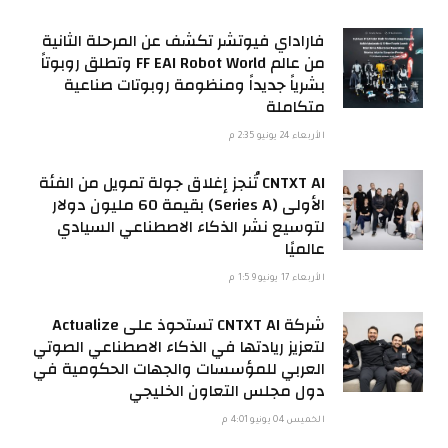
فاراداي فيوتشر تكشف عن المرحلة الثانية
من عالم FF EAI Robot World وتطلق روبوتاً
بشرياً جديداً ومنظومة روبوتات صناعية
متكاملة
الأربعاء 24 يونيو 2:35 م
CNTXT AI تُنجز إغلاق جولة تمويل من الفئة
الأولى (Series A) بقيمة 60 مليون دولار
لتوسيع نشر الذكاء الاصطناعي السيادي
عالميًا
الأربعاء 17 يونيو 1:59 م
شركة CNTXT AI تستحوذ على Actualize
لتعزيز ريادتها في الذكاء الاصطناعي الصوتي
العربي للمؤسسات والجهات الحكومية في
دول مجلس التعاون الخليجي
الخميس 04 يونيو 4:01 م