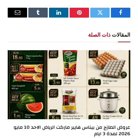
فيسبوك
تويتر
بينتيريست
لينكدإن
Tumblr
البريد
الإلكترو
المقالات
ذات الصلة
عروض الطازج من بيناس هايبر ماركت الرياض الاحد 10 مايو
2026 لمدة 3 ايام