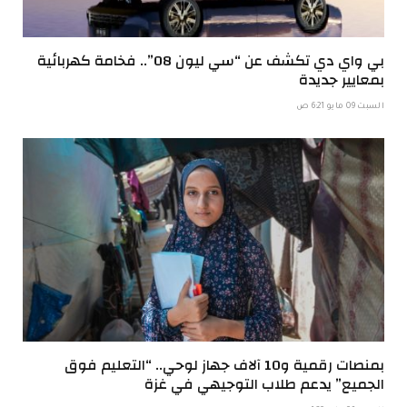
بي واي دي تكشف عن “سي ليون 08”.. فخامة كهربائية
بمعايير جديدة
السبت 09 مايو 6:21 ص
بمنصات رقمية و10 آلاف جهاز لوحي.. “التعليم فوق
الجميع” يدعم طلاب التوجيهي في غزة