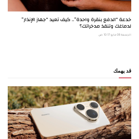
خدعة “الدفع بنقرة واحدة”.. كيف تعيد “جهاز الإنذار”
لدماغك وتنقذ مدخراتك؟
الجمعة 08 مايو 10:17 ص
قد يهمك