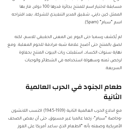
مسابقة لاختيار اسم للمنتج بجائزة قدرها 100 دولار، فاز بها
الممثل كين دايني، شقيق المدير التنفيذي للشركة، بعد اقتراحه
اسم “سبام” (Spam).
لم يُكشف رسميا حتى اليوم عن المعنى الحقيقي للاسم، لكنه
لصق بالمنتج حتى أصبح علامة شبه مرادفة للحوم المعلبة. ومع
نهاية سنوات الكساد، استقبلت ربات البيوت المنتج بحفاوة
لرخص ثمنه وسهولة استخدامه في الشطائر والوجبات
السريعة.
طعام الجنود في الحرب العالمية
الثانية
مع اندلاع الحرب العالمية الثانية (1939-1945) اكتسب اللانشون
-وخاصة “سبام”- زخما عالميا غير مسبوق، حتى أن بعض الصحف
الأمريكية وصفته بأنه “الطعام الذي ساعد أمريكا على الفوز