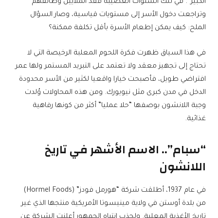
الكبير”. في تلك السنوات العصيبة فقد الملايين وظائفهم
وتراجعت دخول الأسر إلى مستويات قياسية، وصار السؤال
الملح: كيف يمكن إطعام الأسرة بأقل تكلفة ممكنة؟
في هذا السياق ظهرت فكرة اللحوم المعلبة الرخيصة التي لا
تحتاج إلى تجهيز معقد ولا تعتمد على التبريد المستمر ولها عمر
افتراضي طويل، فأصبحت خيارا واقعيا لكثير من الأسر محدودة
الدخل في مدن كبرى مثل نيويورك. ومن هذه المحاولات وُلدت
وجبة اللانشون بوصفها “حلا عمليا” أكثر من كونها رفاهية
غذائية.
“سبام”.. الاسم الأشهر في تاريخ
اللانشون
في عام 1937، أطلقت شركة “هورمل فودز” (Hormel Foods)
من بلدة أوستن في ولاية مينيسوتا الأمريكية منتجها الذي غير
تاريخ الأغذية المعلبة. ولجذب انتباه الجمهور أعلنت الشركة عن