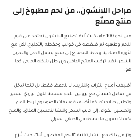
مراحل اللانشون.. من لحم مطبوخ إلى
منتج مصنّع
قبل نحو 100 عام، كانت آلية تصنيع اللانشون تعتمد على فرم
اللحم وطهيه ثم ضغطه في قوالب وحفظه بالتمليح. لكن مع
الثورة الصناعية وحاجة المصانع إلى منتج يتحمل النقل والتخزين
لأشهر، تغير تركيب المنتج الداخلي وإن ظل شكله الخارجي كما
هو.
أضيفت أملاح النترات والنتريت، لا للحفظ فقط، بل لأنها تدخل
في تفاعل كيميائي مع بروتين اللحم فتمنحه اللون الوردي المميز
وتطيل صلاحيته. كما أضيف فوسفات الصوديوم لربط الماء
وتحسين القوام، إلى جانب السكر والنشا لتحسين المذاق، والملح
بكميات تفوق ما نحتاجه في الطهي المنزلي.
وتزامن ذلك مع انتشار تقنية “اللحم المفصول آليا”، حيث تُنزع