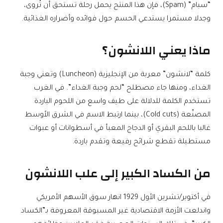
“سبام” (Spam)، فإن هذا المنتج يحمل رحلة تستحق أن تُروى،
وجدلا مستمرا يستدعي الحسم حول فوائده وأضراره الغذائية.
ماذا يعني اللانشون؟
كلمة “لانشون” معربة من الإنجليزية (Luncheon) وتعني وجبة
الغداء، ومنها جاء مصطلح “لحم وجبة الغداء”. في الغرب
تستخدم الكلمة للدلالة على طيف واسع من اللحوم الباردة
المصنّعة (Cold cuts)، بينما ارتبط الاسم في الشرق الأوسط
غالبا باللحم البقري أو الدجاج المعبأ في أسطوانات أو عبوات
مستطيلة تقطع شرائح رفيعة وتقدم باردة.
من الكساد الكبير إلى علب اللانشون
في أكتوبر/تشرين الأول 1929 انهار سوق الأسهم الأمريكي
واندلعت الأزمة الاقتصادية غير المسبوقة المعروفة بـ”الكساد