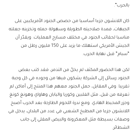
بالحرب”.
كان اللانشون جزءا أساسيا من حصص الجنود الأمريكيين على
الجبهات، فمدة صلاحيته الطويلة وسهولة حمله وتخزينه جعلته
مناسبا لحقائب الجنود في مختلف مسارح العمليات. ويقدّر أن
الجيش الأمريكي استهلك ما يزيد على 150 مليون رطل من
“سبام” قبل نهاية الحرب.
لكن هذا الحضور المكثف لم يخلُ من التذمر، فقد كتب بعض
الجنود رسائل إلى الشركة يشكون فيها من وجوده في كل وجبة
تقريبا. وفي المقابل، حمل الجنود معهم هذا المنتج إلى أماكن لم
تعرفه من قبل، مثل الفلبين وكوريا واليابان وهاواي وهونغ كونغ
وجزر المحيط الهادي. ومع ندرة اللحوم الطازجة بعد الحرب أصبح
اللانشون جزءا من المطبخ الشعبي في عدد من البلدان، يدخل في
وصفات بسيطة مثل المعكرونة والبيض المقلي إلى جانب
الشطائر.