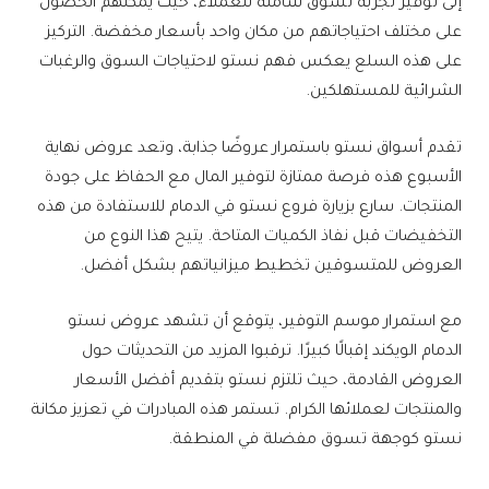
إلى توفير تجربة تسوق شاملة للعملاء، حيث يمكنهم الحصول
على مختلف احتياجاتهم من مكان واحد بأسعار مخفضة. التركيز
على هذه السلع يعكس فهم نستو لاحتياجات السوق والرغبات
الشرائية للمستهلكين.
تقدم أسواق نستو باستمرار عروضًا جذابة، وتعد عروض نهاية
الأسبوع هذه فرصة ممتازة لتوفير المال مع الحفاظ على جودة
المنتجات. سارع بزيارة فروع نستو في الدمام للاستفادة من هذه
التخفيضات قبل نفاذ الكميات المتاحة. يتيح هذا النوع من
العروض للمتسوقين تخطيط ميزانياتهم بشكل أفضل.
مع استمرار موسم التوفير، يتوقع أن تشهد عروض نستو
الدمام الويكند إقبالًا كبيرًا. ترقبوا المزيد من التحديثات حول
العروض القادمة، حيث تلتزم نستو بتقديم أفضل الأسعار
والمنتجات لعملائها الكرام. تستمر هذه المبادرات في تعزيز مكانة
نستو كوجهة تسوق مفضلة في المنطقة.