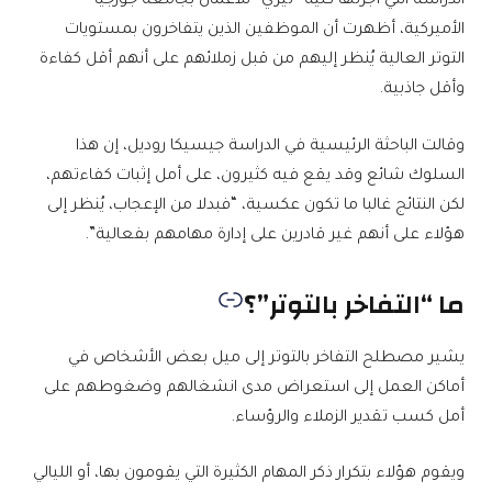
الدراسة التي أجرتها كلية “تيري” للأعمال بجامعة جورجيا
الأميركية، أظهرت أن الموظفين الذين يتفاخرون بمستويات
التوتر العالية يُنظر إليهم من قبل زملائهم على أنهم أقل كفاءة
وأقل جاذبية.
وقالت الباحثة الرئيسية في الدراسة جيسيكا روديل، إن هذا
السلوك شائع وقد يقع فيه كثيرون، على أمل إثبات كفاءتهم،
لكن النتائج غالبا ما تكون عكسية، “فبدلا من الإعجاب، يُنظر إلى
هؤلاء على أنهم غير قادرين على إدارة مهامهم بفعالية”.
ما “التفاخر بالتوتر”؟
يشير مصطلح التفاخر بالتوتر إلى ميل بعض الأشخاص في
أماكن العمل إلى استعراض مدى انشغالهم وضغوطهم على
أمل كسب تقدير الزملاء والرؤساء.
ويقوم هؤلاء بتكرار ذكر المهام الكثيرة التي يقومون بها، أو الليالي