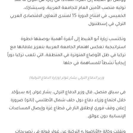
ووصل أبو الغيط إلى أنقرة، الثلاثاء، في زيارة هي الأولى له منذ
توليه منصب الأمين العام للجامعة العربية، وسيشارك،
الخميس، في افتتاح الدورة 15 لمنتدى التعاون الاقتصادي العربي
التركي في إسطنبول.
وتكتسب زيارة أبو الغيط إلى أنقرة أهمية بوصفها خطوة
استراتيجية تعكس اهتمام الجامعة العربية بتعزيز علاقاتها مع
تركيا في ظل الأوضاع المتوترة في المنطقة، التي تلعب تركيا دوراً
إيجابياً نشطاً للمساهمة في حلها.
وزير الدفاع التركي يشار غولر (وزارة الدفاع التركية)
في سياق متصل، قال وزير الدفاع التركي، يشار غولر، إنه سيؤكد
خلال اجتماع وزراء دفاع دول حلف شمال الأطلسي (ناتو) ضرورة
إعلان وقف فوري لإطلاق النار في قطاع غزة وإيصال المساعدات
الإنسانية دون عوائق.
ونقلت وكالة «الأناضول» التركية عن غولر قوله في تصريحات