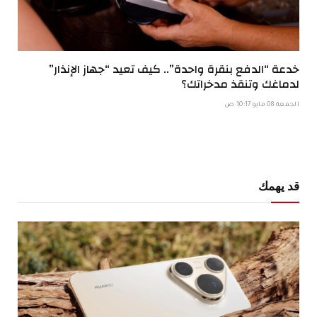
خدعة “الدفع بنقرة واحدة”.. كيف تعيد “جهاز الإنذار”
لدماغك وتنقذ مدخراتك؟
الجمعة 08 مايو 10:17 ص
قد يهمك