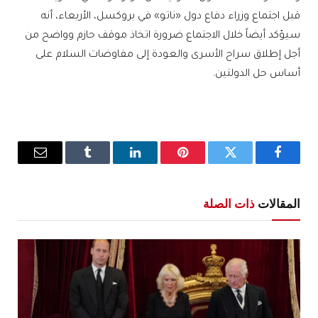
قبل اجتماع وزراء دفاع دول «ناتو» في بروكسل، الأربعاء، أنه
سيؤكد أيضاً خلال الاجتماع ضرورة اتخاذ موقف حازم وواضح من
أجل إطلاق سراح الأسرى والعودة إلى مفاوضات السلام على
أساس حل الدولتين.
فيسبوك
تويتر
بينتيريست
لينكدإن
Tumblr
البريد
الإلكترو
المقالات
ذات الصلة