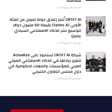
متكاملة
الأربعاء 24 يونيو 2:35 م
CNTXT AI تُنجز إغلاق جولة تمويل من الفئة
الأولى (Series A) بقيمة 60 مليون دولار
لتوسيع نشر الذكاء الاصطناعي السيادي
عالميًا
الأربعاء 17 يونيو 1:59 م
شركة CNTXT AI تستحوذ على Actualize
لتعزيز ريادتها في الذكاء الاصطناعي الصوتي
العربي للمؤسسات والجهات الحكومية في
دول مجلس التعاون الخليجي
الخميس 04 يونيو 4:01 م