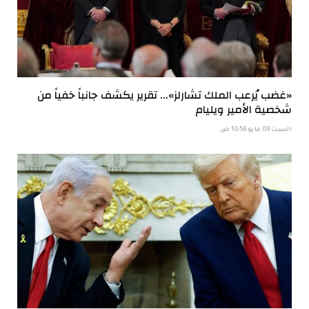
«غضب يُرعب الملك تشارلز»… تقرير يكشف جانباً خفياً من
شخصية الأمير ويليام
السبت 09 مايو 10:56 ص