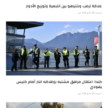
علاقة ترمب ونتنياهو بين التبعية وتوزيع الأدوار
السبت 09 مايو 6:58 ص
كندا: اعتقال مراهق مشتبه بإطلاقه النار أمام كنيس
يهودي
السبت 09 مايو 5:28 ص