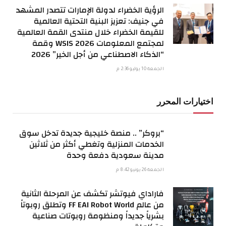
الرؤية الخضراء لدولة الإمارات تتصدر المشهد
في جنيف: تعزيز البنية التحتية العالمية
للقيمة الخضراء خلال منتدى القمة العالمية
لمجتمع المعلومات WSIS 2026 وقمة
“الذكاء الاصطناعي من أجل الخير” 2026
الجمعة 10 يوليو 2:36 م
اختيارات المحرر
“بروكر” .. منصة خليجية جديدة تدخل سوق
الخدمات المنزلية وتغطي أكثر من ثلاثين
مدينة سعودية دفعة وحدة
الجمعة 26 يونيو 8:42 م
فاراداي فيوتشر تكشف عن المرحلة الثانية
من عالم FF EAI Robot World وتطلق روبوتاً
بشرياً جديداً ومنظومة روبوتات صناعية