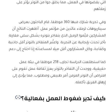
التي يقضونها في العمل، مما يخلق جوا من التوتر يؤثر على
زملائهم.
وفي تجربة شارك فيها 360 موظفا، قام الباحثون بعرض
سيناريوهات لزملاء عائدين من مؤتمر عمل. أظهرت النتائج أن
المشاركين قيّموا الزميل الذي يتفاخر بتوتره بشكل سلبي مقارنة
بآخر تحدث بإيجابية عن التجربة. واعتُبر المتفاخر بالتوتر أقل جاذبية
وكفاءة، وكان المشاركون أقل ميلا لمساعدته إذا احتاج إلى دعم.
كما استطلعت الدراسة تجارب 218 موظفا في بيئة عمل
حقيقية، ووجدت أن التفاخر بالتوتر يعزز ثقافة عمل تقوم على
افتراض أن التوتر المزمن أمر طبيعي ومطلوب، مما يؤدي إلى
إرهاق الفريق بأكمله.
كيف تدير ضغوط العمل بفعالية؟