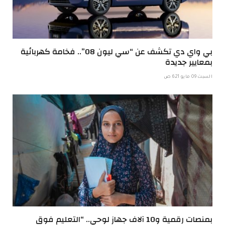
بي واي دي تكشف عن “سي ليون 08”.. فخامة كهربائية
بمعايير جديدة
السبت 09 مايو 6:21 ص
بمنصات رقمية و10 آلاف جهاز لوحي.. “التعليم فوق