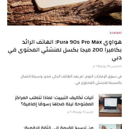
تكنولوجيا
هواوي Pura 90s Pro Max: الهاتف الرائد
بكاميرا 200 ميجا بكسل لمنشئي المحتوى في
دبي
الخميس 30 يوليو 7:26 م
في سوق الإمارات اليوم، لم يعد الهاتف الذكي مجرد وسيلة اتصال.
بالنسبة لمنشئي المحتوى في…
آليات تكاليف التبييت: لماذا تتطلب المراكز
المفتوحة ليلة ضحاها رسومًا إضافية؟
الإثنين 13 يوليو 5:49 م
من ترسيخ القيمة إلى الثقة الرقمية: