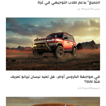
الجميع” يدعم طلاب التوجيهي في غزة
السبت 09 مايو 1:20 ص
في مواجهة الكروس أوفر.. هل تعيد نيسان تيرانو تعريف
فئة SUV؟
الجمعة 08 مايو 8:19 م