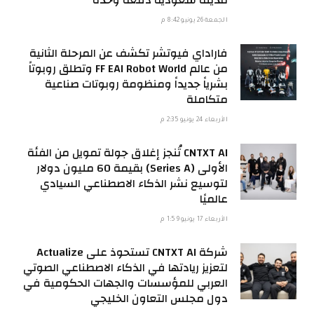
الجمعة 26 يونيو 8:42 م
فاراداي فيوتشر تكشف عن المرحلة الثانية
من عالم FF EAI Robot World وتطلق روبوتاً
بشرياً جديداً ومنظومة روبوتات صناعية
متكاملة
الأربعاء 24 يونيو 2:35 م
CNTXT AI تُنجز إغلاق جولة تمويل من الفئة
الأولى (Series A) بقيمة 60 مليون دولار
لتوسيع نشر الذكاء الاصطناعي السيادي
عالميًا
الأربعاء 17 يونيو 1:59 م
شركة CNTXT AI تستحوذ على Actualize
لتعزيز ريادتها في الذكاء الاصطناعي الصوتي
العربي للمؤسسات والجهات الحكومية في
دول مجلس التعاون الخليجي