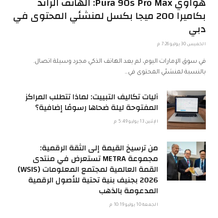
هواوي Pura 90s Pro Max: الهاتف الرائد
بكاميرا 200 ميجا بكسل لمنشئي المحتوى في
دبي
الخميس 30 يوليو 7:26 م
في سوق الإمارات اليوم، لم يعد الهاتف الذكي مجرد وسيلة اتصال.
بالنسبة لمنشئي المحتوى في…
آليات تكاليف التبييت: لماذا تتطلب المراكز
المفتوحة ليلة ضحاها رسومًا إضافية؟
الإثنين 13 يوليو 5:49 م
من ترسيخ القيمة إلى الثقة الرقمية:
مجموعة METRA تستعرض في منتدى
القمة العالمية لمجتمع المعلومات (WSIS)
2026 بجنيف بنية تحتية للأصول الرقمية
المدعومة بالذهب
الجمعة 10 يوليو 10:19 م