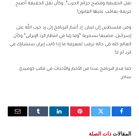
نقل الحقيقة وفضح جرائم الحرب”، وكأن نقل الحقيقة أصبح
جريمة يعاقب عليها القانون!
ومن فلسطين إلى لبنان، إذ أشار البرنامج إلى رد حزب الله على
إسرائيل، مضيفا بسخرية “وما زلنا في انتظار الرد الإيراني” وكأن
العالم كله في حالة ترقب لمعرفة ما إذا كانت إيران ستشارك في
الرد أم لا!
كما قدم البرنامج عددا من الأخبار والأحداث في قالب كوميدي
ساخر.
فيسبوك
تويتر
بينتيريست
لينكدإن
Tumblr
البريد
الإلكترو
المقالات
ذات الصلة