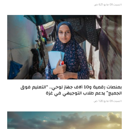
السبت 09 مايو 6:21 ص
بمنصات رقمية و10 آلاف جهاز لوحي.. “التعليم فوق
الجميع” يدعم طلاب التوجيهي في غزة
السبت 09 مايو 1:20 ص