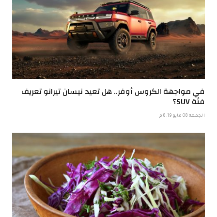
في مواجهة الكروس أوفر.. هل تعيد نيسان تيرانو تعريف
فئة SUV؟
الجمعة 08 مايو 8:19 م