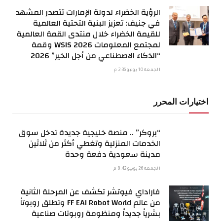
الرؤية الخضراء لدولة الإمارات تتصدر المشهد
في جنيف: تعزيز البنية التحتية العالمية
للقيمة الخضراء خلال منتدى القمة العالمية
لمجتمع المعلومات WSIS 2026 وقمة
“الذكاء الاصطناعي من أجل الخير” 2026
الجمعة 10 يوليو 2:36 م
اختيارات المحرر
“بروكر” .. منصة خليجية جديدة تدخل سوق
الخدمات المنزلية وتغطي أكثر من ثلاثين
مدينة سعودية دفعة وحدة
الجمعة 26 يونيو 8:42 م
فاراداي فيوتشر تكشف عن المرحلة الثانية
من عالم FF EAI Robot World وتطلق روبوتاً
بشرياً جديداً ومنظومة روبوتات صناعية