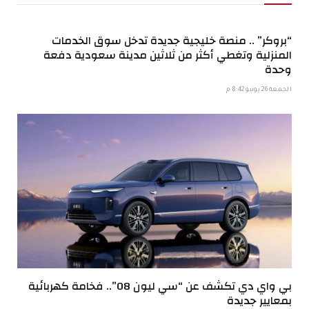
“بروكر” .. منصة خليجية جديدة تدخل سوق الخدمات
المنزلية وتغطي أكثر من ثلاثين مدينة سعودية دفعة
وحدة
الجمعة 26 يونيو 8:42 م
بي واي دي تكشف عن “سي ليون 08”.. فخامة كهربائية
بمعايير جديدة