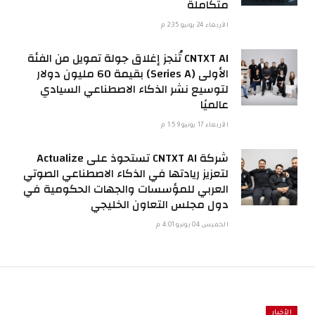
متكاملة
الأربعاء 24 يونيو 2:35 م
CNTXT AI تُنجز إغلاق جولة تمويل من الفئة
الأولى (Series A) بقيمة 60 مليون دولار
لتوسيع نشر الذكاء الاصطناعي السيادي
عالميًا
الأربعاء 17 يونيو 1:59 م
شركة CNTXT AI تستحوذ على Actualize
لتعزيز ريادتها في الذكاء الاصطناعي الصوتي
العربي للمؤسسات والجهات الحكومية في
دول مجلس التعاون الخليجي
الخميس 04 يونيو 4:01 م
الأخبار