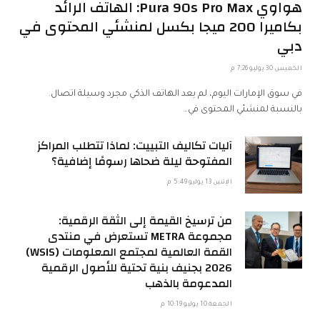
هواوي Pura 90s Pro Max: الهاتف الرائد
بكاميرا 200 ميجا بكسل لمنشئي المحتوى في
دبي
الخميس 30 يوليو 7:26 م
في سوق الإمارات اليوم، لم يعد الهاتف الذكي مجرد وسيلة اتصال.
بالنسبة لمنشئي المحتوى في…
آليات تكاليف التبييت: لماذا تتطلب المراكز
المفتوحة ليلة ضحاها رسومًا إضافية؟
الإثنين 13 يوليو 5:49 م
من ترسيخ القيمة إلى الثقة الرقمية:
مجموعة METRA تستعرض في منتدى
القمة العالمية لمجتمع المعلومات (WSIS)
2026 بجنيف بنية تحتية للأصول الرقمية
المدعومة بالذهب
الجمعة 10 يوليو 10:19 م