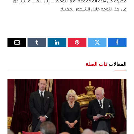
عضوة في هذه المجموعة، مع التوقعات بأن تلعب ماليزيا دورا
في هذا التوجه خلال الشهور المقبلة.
فيسبوك
تويتر
بينتيريست
لينكدإن
Tumblr
البريد
الإلكترو
المقالات
ذات الصلة