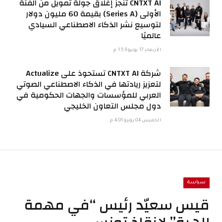
CNTXT AI تُنجز إغلاق جولة تمويل من الفئة
الأولى (Series A) بقيمة 60 مليون دولار
لتوسيع نشر الذكاء الاصطناعي السيادي
عالميًا
الأربعاء 17 يونيو 1:59 م
شركة CNTXT AI تستحوذ على Actualize
لتعزيز ريادتها في الذكاء الاصطناعي الصوتي
العربي للمؤسسات والجهات الحكومية في
دول مجلس التعاون الخليجي
الخميس 04 يونيو 4:01 م
سياسة
قيس سعيّد رئيس “في مهمة