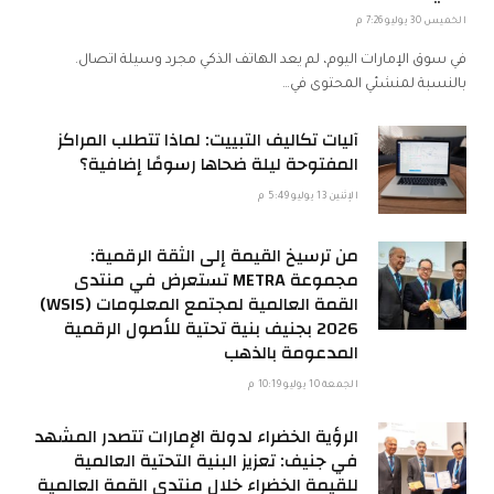
الخميس 30 يوليو 7:26 م
في سوق الإمارات اليوم، لم يعد الهاتف الذكي مجرد وسيلة اتصال.
بالنسبة لمنشئي المحتوى في…
آليات تكاليف التبييت: لماذا تتطلب المراكز
المفتوحة ليلة ضحاها رسومًا إضافية؟
الإثنين 13 يوليو 5:49 م
من ترسيخ القيمة إلى الثقة الرقمية:
مجموعة METRA تستعرض في منتدى
القمة العالمية لمجتمع المعلومات (WSIS)
2026 بجنيف بنية تحتية للأصول الرقمية
المدعومة بالذهب
الجمعة 10 يوليو 10:19 م
الرؤية الخضراء لدولة الإمارات تتصدر المشهد
في جنيف: تعزيز البنية التحتية العالمية
للقيمة الخضراء خلال منتدى القمة العالمية