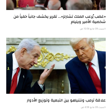
«غضب يُرعب الملك تشارلز»… تقرير يكشف جانباً خفياً من
شخصية الأمير ويليام
السبت 09 مايو 10:56 ص
علاقة ترمب ونتنياهو بين التبعية وتوزيع الأدوار
السبت 09 مايو 6:58 ص