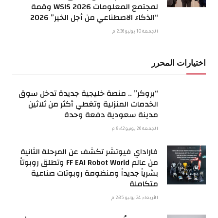
لمجتمع المعلومات WSIS 2026 وقمة
“الذكاء الاصطناعي من أجل الخير” 2026
الجمعة 10 يوليو 2:36 م
اختيارات المحرر
“بروكر” .. منصة خليجية جديدة تدخل سوق
الخدمات المنزلية وتغطي أكثر من ثلاثين
مدينة سعودية دفعة وحدة
الجمعة 26 يونيو 8:42 م
فاراداي فيوتشر تكشف عن المرحلة الثانية
من عالم FF EAI Robot World وتطلق روبوتاً
بشرياً جديداً ومنظومة روبوتات صناعية
متكاملة
الأربعاء 24 يونيو 2:35 م