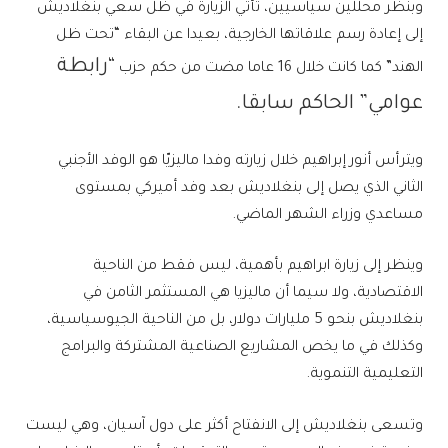
وبنظر محللين سياسيين، تأتي الزيارة في ظل سعي بنغلاديش
إلى إعادة رسم علاقاتها الخارجية، بعيدا عن البقاء “تحت ظل
“رابطة
الهند” كما كانت خلال 16 عاما مضت من حكم حزب
عوامي”
الحاكم سابقا.
ويترأس أنور إبراهيم خلال زيارته وفدا ماليزيّا هو الوفد الأجنبي
الثاني الذي يصل إلى بنغلاديش بعد وفد أميركي بمستوى
مساعدي وزراء الشهر الماضي.
وينظر إلى زيارة ابراهيم بأهمية، ليس فقط من الناحية
الاقتصادية، ولا سيما أن ماليزيا هي المستثمر الثامن في
بنغلاديش بنحو 5 مليارات دولار، بل من الناحية الجيوسياسية،
وكذلك في ما يخص المشاريع الصناعية المشتركة والبرامج
التعليمية التنموية.
وتسعى بنغلاديش إلى الانفتاح أكثر على دول آسيان، وهي ليست