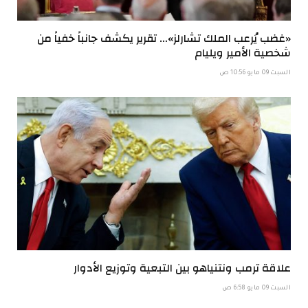
«غضب يُرعب الملك تشارلز»… تقرير يكشف جانباً خفياً من
شخصية الأمير ويليام
السبت 09 مايو 10:56 ص
علاقة ترمب ونتنياهو بين التبعية وتوزيع الأدوار
السبت 09 مايو 6:58 ص