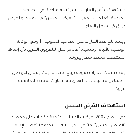
واستهدفت أولى الغارات الإسرائيلية مناطق في الضاحية
الجنوبية، كما طالت مقرات “القرض الحسن” في بعلبك والهرمل
ورياق في سهل البقاع.
وبينما بلغ عدد الغارات على الضاحية الجنوبية 11 وفق الوكالة
الوطنية للأنباء الرسمية، أفاد مراسل التلفزيون العربي بأن إحداها
استهدفت محيط مطار بيروت.
وقد تسببت الغارات بموجة نزوح، حيث تداولت وسائل التواصل
الاجتماعي فيديوهات تظهر زحمة سيارات بمحيط العاصمة
بيروت.
استهداف القرض الحسن
وفي العام 2007، فرضت الولايات المتحدة عقوبات على جمعية
“القرض الحسن”، قائلة إن حزب الله يستخدمها “غطاء لإدارة