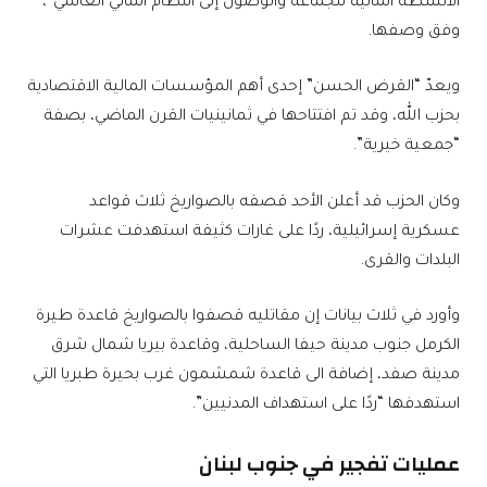
الأنشطة المالية للجماعة والوصول إلى النظام المالي العالمي”،
وفق وصفها.
ويعدّ “القرض الحسن” إحدى أهم المؤسسات المالية الاقتصادية
بحزب الله، وقد تم افتتاحها في ثمانينيات القرن الماضي، بصفة
“جمعية خيرية”.
وكان الحزب قد أعلن الأحد قصفه بالصواريخ ثلاث قواعد
عسكرية إسرائيلية، ردًا على غارات كثيفة استهدفت عشرات
البلدات والقرى.
وأورد في ثلاث بيانات إن مقاتليه قصفوا بالصواريخ قاعدة طيرة
الكرمل جنوب مدينة حيفا الساحلية، وقاعدة بيريا شمال شرق
مدينة صفد، إضافة الى قاعدة شمشمون غرب بحيرة طبريا التي
استهدفها “ردًا على استهداف المدنيين”.
عمليات تفجير في جنوب لبنان