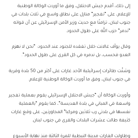
إلى ذلك، أقدم جيش الاحتلال، وفق ما أوردت الوكالة الوطنية
للإعلام، على “تفجير” منازل على نطاق واسع في ثلاث بلدات في
جنوب لبنان، تزامنًا مع حديث وزير الأمن الإسرائيلي عن أن قواته
“تدمر” حزب الله على طول الحدود.
وقال يوآف غالانت خلال تفقده للجنود عند الحدود: “نحن لا نهزم
العدو فحسب، بل ندمره في كل القرى على طول الحدود”.
وشنّت طائرات إسرائيلية الأحد غارات على أكثر من 50 بلدة وقرية
في جنوب لبنان، وفق ما أوردت الوكالة الوطنية للإعلام.
وأوردت الوكالة أن “جيش الاحتلال الإسرائيلي يقوم بعملية تفجير
واسعة في المباني في بلدة العديسة”، كما يقوم “بالعملية
نفسها في بلدتي رب ثلاثين ومركبا” المجاورتين، على وقع غارات
كثيفة طالت عشرات البلدات والقرى في جنوب لبنان.
وطاولت الغارات مدينة النبطية للمرة الثالثة منذ نهاية الأسبوع