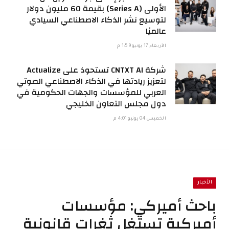
الأولى (Series A) بقيمة 60 مليون دولار
لتوسيع نشر الذكاء الاصطناعي السيادي
عالميًا
الأربعاء 17 يونيو 1:59 م
شركة CNTXT AI تستحوذ على Actualize
لتعزيز ريادتها في الذكاء الاصطناعي الصوتي
العربي للمؤسسات والجهات الحكومية في
دول مجلس التعاون الخليجي
الخميس 04 يونيو 4:01 م
الأخبار
باحث أميركي: مؤسسات
أميركية تستغل ثغرات قانونية