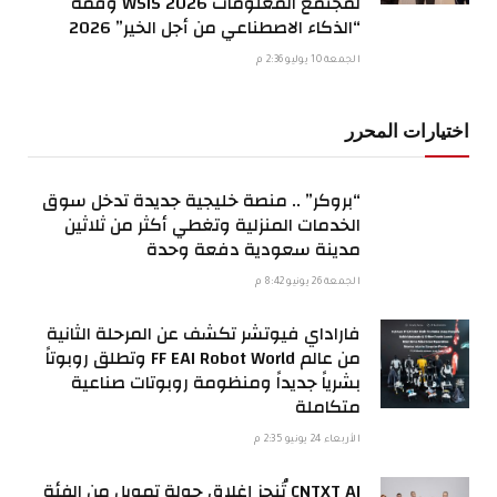
لمجتمع المعلومات WSIS 2026 وقمة
“الذكاء الاصطناعي من أجل الخير” 2026
الجمعة 10 يوليو 2:36 م
اختيارات المحرر
“بروكر” .. منصة خليجية جديدة تدخل سوق
الخدمات المنزلية وتغطي أكثر من ثلاثين
مدينة سعودية دفعة وحدة
الجمعة 26 يونيو 8:42 م
فاراداي فيوتشر تكشف عن المرحلة الثانية
من عالم FF EAI Robot World وتطلق روبوتاً
بشرياً جديداً ومنظومة روبوتات صناعية
متكاملة
الأربعاء 24 يونيو 2:35 م
CNTXT AI تُنجز إغلاق جولة تمويل من الفئة