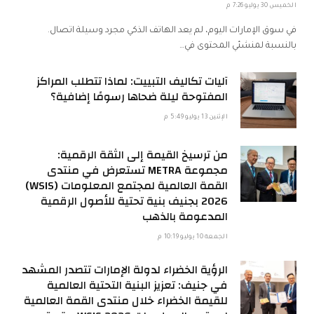
الخميس 30 يوليو 7:26 م
في سوق الإمارات اليوم، لم يعد الهاتف الذكي مجرد وسيلة اتصال.
بالنسبة لمنشئي المحتوى في…
آليات تكاليف التبييت: لماذا تتطلب المراكز
المفتوحة ليلة ضحاها رسومًا إضافية؟
الإثنين 13 يوليو 5:49 م
من ترسيخ القيمة إلى الثقة الرقمية:
مجموعة METRA تستعرض في منتدى
القمة العالمية لمجتمع المعلومات (WSIS)
2026 بجنيف بنية تحتية للأصول الرقمية
المدعومة بالذهب
الجمعة 10 يوليو 10:19 م
الرؤية الخضراء لدولة الإمارات تتصدر المشهد
في جنيف: تعزيز البنية التحتية العالمية
للقيمة الخضراء خلال منتدى القمة العالمية