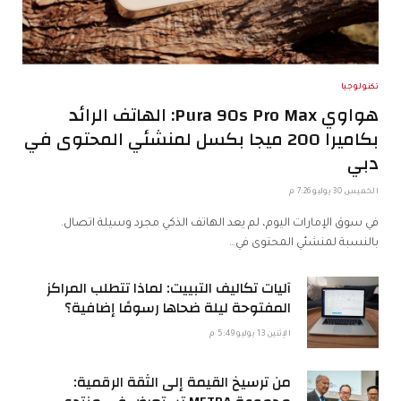
تكنولوجيا
هواوي Pura 90s Pro Max: الهاتف الرائد
بكاميرا 200 ميجا بكسل لمنشئي المحتوى في
دبي
الخميس 30 يوليو 7:26 م
في سوق الإمارات اليوم، لم يعد الهاتف الذكي مجرد وسيلة اتصال.
بالنسبة لمنشئي المحتوى في…
آليات تكاليف التبييت: لماذا تتطلب المراكز
المفتوحة ليلة ضحاها رسومًا إضافية؟
الإثنين 13 يوليو 5:49 م
من ترسيخ القيمة إلى الثقة الرقمية: