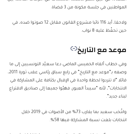
المواطنين في جلسة مكونة من 3 قضاة.
ولاحقا، أيد 116 نائبا مشروع القانون مقابل 12 صوتوا ضده، في
حين تحفّظ عليه 8 نواب.
موعد مع التاريخ
وفي خطاب ألقاه الخميس الماضي دعا سعيّد التونسيين إلى ما
وصفه بـ”موعد مع التاريخ” في رابع سباق رئاسي عقب ثورة 2011،
قائلا “لا تتردوا لحظة واحدة في الإقبال بكثافة على المشاركة في
الانتخابات”، لأنه “سيبدأ العبور، فهبّوا جميعا إلى صناديق الاقتراع
لبناء جديد”.
وانتُخب سعيد بما يقارب 73% من الأصوات في 2019 خلال
انتخابات بلغت نسبة المشاركة فيها 58%.