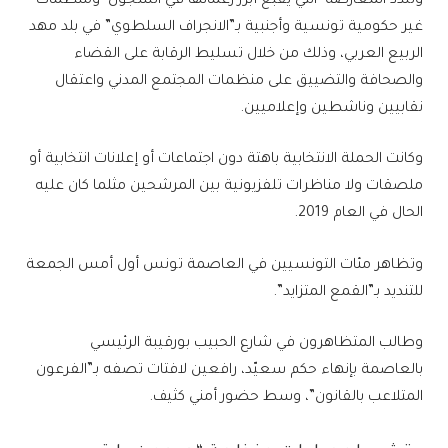
وتندد المعارضة -التي يقبع أبرز زعمائها في السجون- ومنظمات
غير حكومية تونسية وأجنبية بـ”الانجراف السلطوي” في بلد مهد
الربيع العربي، وذلك من خلال تسليط الرقابة على القضاء
والصحافة والتضييق على منظمات المجتمع المدني واعتقال
نقابيين وناشطين وإعلاميين.
وكانت الحملة الانتخابية باهتة دون اجتماعات أو إعلانات انتخابية أو
ملصقات ولا مناظرات تلفزيونية بين المرشحين مثلما كان عليه
الحال في العام 2019.
وتظاهر مئات التونسيين في العاصمة تونس أول أمس الجمعة
للتنديد بـ”القمع المتزايد”.
وطالب المتظاهرون في شارع الحبيب بورقيبة الرئيسي
بالعاصمة بإنهاء حكم سعيّد، رافعين لافتات تصفه بـ”الفرعون
المتلاعب بالقانون”، وسط حضور أمني كثيف.