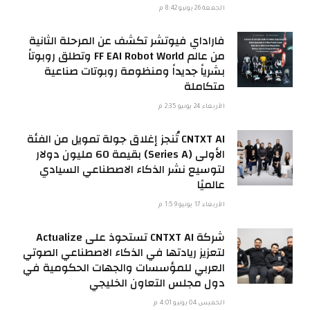
الجمعة 26 يونيو 8:42 م
فاراداي فيوتشر تكشف عن المرحلة الثانية
من عالم FF EAI Robot World وتطلق روبوتاً
بشرياً جديداً ومنظومة روبوتات صناعية
متكاملة
الأربعاء 24 يونيو 2:35 م
CNTXT AI تُنجز إغلاق جولة تمويل من الفئة
الأولى (Series A) بقيمة 60 مليون دولار
لتوسيع نشر الذكاء الاصطناعي السيادي
عالميًا
الأربعاء 17 يونيو 1:59 م
شركة CNTXT AI تستحوذ على Actualize
لتعزيز ريادتها في الذكاء الاصطناعي الصوتي
العربي للمؤسسات والجهات الحكومية في
دول مجلس التعاون الخليجي
الخميس 04 يونيو 4:01 م