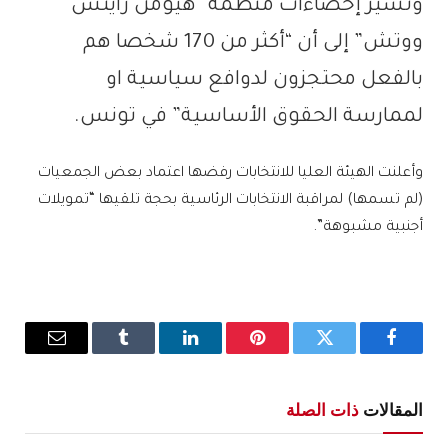
وتشير إحصاءات منظمة “هيومن رايتس
ووتش” إلى أن “أكثر من 170 شخصا هم
بالفعل محتجزون لدوافع سياسية او
لممارسة الحقوق الأساسية” في تونس.
وأعلنت الهيئة العليا للانتخابات رفضها اعتماد بعض الجمعيات
(لم تسمها) لمراقبة الانتخابات الرئاسية بحجة تلقيها “تمويلات
أجنبية مشبوهة”.
فيسبوك
تويتر
بينتيريست
لينكدإن
Tumblr
البريد
الإلكترو
المقالات
ذات الصلة