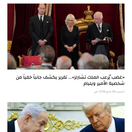
«غضب يُرعب الملك تشارلز»… تقرير يكشف جانباً خفياً من
شخصية الأمير ويليام
السبت 09 مايو 10:56 ص