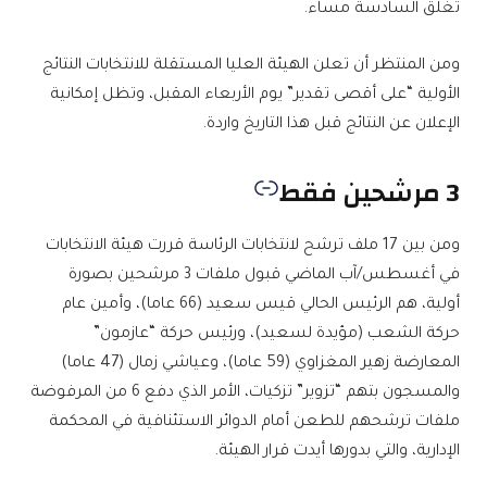
تغلق السادسة مساء.
ومن المنتظر أن تعلن الهيئة العليا المستقلة للانتخابات النتائج
الأولية “على أقصى تقدير” يوم الأربعاء المقبل، وتظل إمكانية
الإعلان عن النتائج قبل هذا التاريخ واردة.
3 مرشحين فقط
ومن بين 17 ملف ترشح لانتخابات الرئاسة قررت هيئة الانتخابات
في أغسطس/آب الماضي قبول ملفات 3 مرشحين بصورة
أولية، هم الرئيس الحالي قيس سعيد (66 عاما)، وأمين عام
حركة الشعب (مؤيدة لسعيد)، ورئيس حركة “عازمون”
المعارضة زهير المغزاوي (59 عاما)، وعياشي زمال (47 عاما)
والمسجون بتهم “تزوير” تزكيات، الأمر الذي دفع 6 من المرفوضة
ملفات ترشحهم للطعن أمام الدوائر الاستئنافية في المحكمة
الإدارية، والتي بدورها أيدت قرار الهيئة.