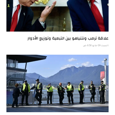
علاقة ترمب ونتنياهو بين التبعية وتوزيع الأدوار
السبت 09 مايو 6:58 ص