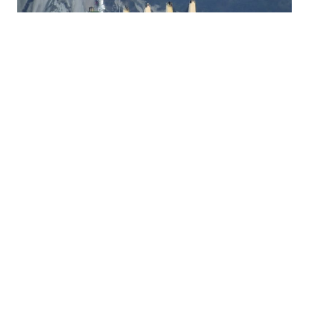
قالت صحيفة لوباريزيان إن السفينة المالطية “روبي” -التي تحمل
آلاف الأطنان من نترات الأمونيوم- لم تتمكن بعد تعرضها لأضرار
أثناء عاصفة من العثور على ميناء مستعد لاستقبالها، ويبدو أن
قدرها الإبحار إلى الأبد مع أنها الآن تقترب من الساحل الفرنسي.
وتبحر سفينة الشحن روبي -التي تحمل شحنة روسية تبلغ 20
ألف طن من نترات الأمونيوم ذلك المنتج القابل للانفجار- منذ
أسبوع في بحر المانش (القناة الإنجليزية) بالقرب من الساحل
الفرنسي بعد تعرضها لسلسلة من الأضرار، مما يشعر