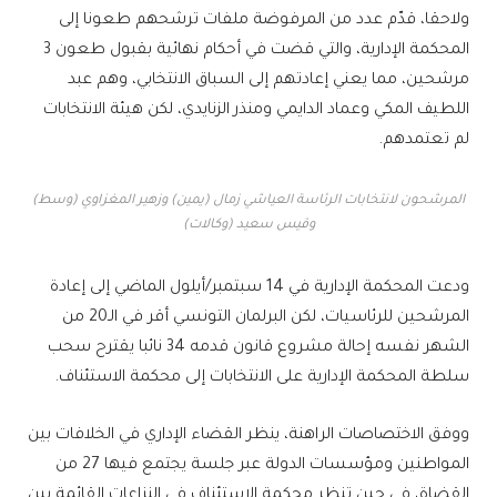
ولاحقا، قدّم عدد من المرفوضة ملفات ترشحهم طعونا إلى
المحكمة الإدارية، والتي قضت في أحكام نهائية بقبول طعون 3
مرشحين، مما يعني إعادتهم إلى السباق الانتخابي، وهم عبد
اللطيف المكي وعماد الدايمي ومنذر الزنايدي، لكن هيئة الانتخابات
لم تعتمدهم.
المرشحون لانتخابات الرئاسة العياشي زمال (يمين) وزهير المغزاوي (وسط)
وقيس سعيد (وكالات)
ودعت المحكمة الإدارية في 14 سبتمبر/أيلول الماضي إلى إعادة
المرشحين للرئاسيات، لكن البرلمان التونسي أقر في الـ20 من
الشهر نفسه إحالة مشروع قانون قدمه 34 نائبا يقترح سحب
سلطة المحكمة الإدارية على الانتخابات إلى محكمة الاستئناف.
ووفق الاختصاصات الراهنة، ينظر القضاء الإداري في الخلافات بين
المواطنين ومؤسسات الدولة عبر جلسة يجتمع فيها 27 من
القضاة، في حين تنظر محكمة الاستئناف في النزاعات القائمة بين