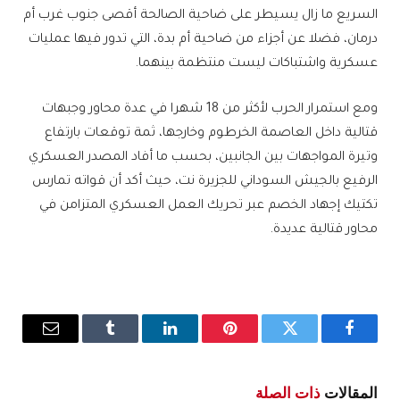
السريع ما زال يسيطر على ضاحية الصالحة أقصى جنوب غرب أم
درمان، فضلا عن أجزاء من ضاحية أم بدة، التي تدور فيها عمليات
عسكرية واشتباكات ليست منتظمة بينهما.
ومع استمرار الحرب لأكثر من 18 شهرا في عدة محاور وجبهات
قتالية داخل العاصمة الخرطوم وخارجها، ثمة توقعات بارتفاع
وتيرة المواجهات بين الجانبين، بحسب ما أفاد المصدر العسكري
الرفيع بالجيش السوداني للجزيرة نت، حيث أكد أن قواته تمارس
تكتيك إجهاد الخصم عبر تحريك العمل العسكري المتزامن في
محاور قتالية عديدة.
فيسبوك
تويتر
بينتيريست
لينكدإن
Tumblr
البريد
الإلكترو
المقالات
ذات الصلة