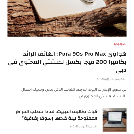
تكنولوجيا
هواوي Pura 90s Pro Max: الهاتف الرائد
بكاميرا 200 ميجا بكسل لمنشئي المحتوى في
دبي
الخميس 30 يوليو 7:26 م
في سوق الإمارات اليوم، لم يعد الهاتف الذكي مجرد وسيلة اتصال.
بالنسبة لمنشئي المحتوى في…
آليات تكاليف التبييت: لماذا تتطلب المراكز
المفتوحة ليلة ضحاها رسومًا إضافية؟
الإثنين 13 يوليو 5:49 م