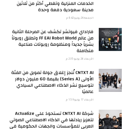
الخدمات المنزلية وتغطي أكثر من ثلاثين
مدينة سعودية دفعة وحدة
الجمعة 26 يونيو 8:42 م
فاراداي فيوتشر تكشف عن المرحلة الثانية
من عالم FF EAI Robot World وتطلق روبوتاً
بشرياً جديداً ومنظومة روبوتات صناعية
متكاملة
الأربعاء 24 يونيو 2:35 م
CNTXT AI تُنجز إغلاق جولة تمويل من الفئة
الأولى (Series A) بقيمة 60 مليون دولار
لتوسيع نشر الذكاء الاصطناعي السيادي
عالميًا
الأربعاء 17 يونيو 1:59 م
شركة CNTXT AI تستحوذ على Actualize
لتعزيز ريادتها في الذكاء الاصطناعي الصوتي
العربي للمؤسسات والجهات الحكومية في