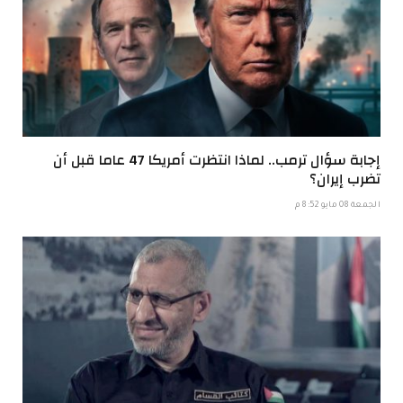
إجابة سؤال ترمب.. لماذا انتظرت أمريكا 47 عاما قبل أن
تضرب إيران؟
الجمعة 08 مايو 8:52 م