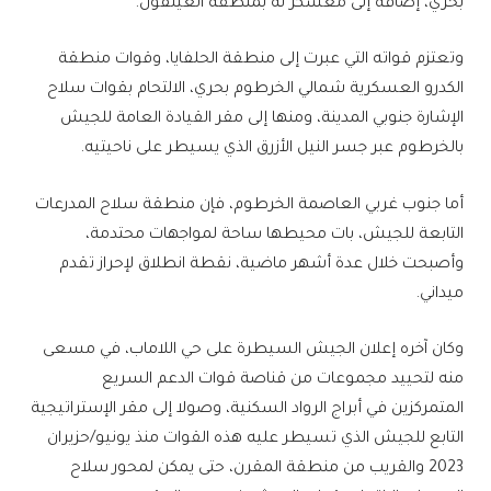
بحري، إضافة إلى معسكر له بمنطقة العيلفون.
وتعتزم قواته التي عبرت إلى منطقة الحلفايا، وقوات منطقة
الكدرو العسكرية شمالي الخرطوم بحري، الالتحام بقوات سلاح
الإشارة جنوبي المدينة، ومنها إلى مقر القيادة العامة للجيش
بالخرطوم عبر جسر النيل الأزرق الذي يسيطر على ناحيتيه.
أما جنوب غربي العاصمة الخرطوم، فإن منطقة سلاح المدرعات
التابعة للجيش، بات محيطها ساحة لمواجهات محتدمة،
وأصبحت خلال عدة أشهر ماضية، نقطة انطلاق لإحراز تقدم
ميداني.
وكان آخره إعلان الجيش السيطرة على حي اللاماب، في مسعى
منه لتحييد مجموعات من قناصة قوات الدعم السريع
المتمركزين في أبراج الرواد السكنية، وصولا إلى مقر الإستراتيجية
التابع للجيش الذي تسيطر عليه هذه القوات منذ يونيو/حزيران
2023 والقريب من منطقة المقرن، حتى يمكن لمحور سلاح