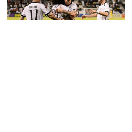
أخفق الشرطة العراقي في تحقيق فوزه الأول بدوري أبطال آسيا
للنخبة لكرة القدم بتعادله دون أهداف مع ضيفه باختاكور الأوزبكي
ضمن الجولة الثالثة من مرحلة الدوري لمنطقة الغرب اليوم
الاثنين.
ورفع الشرطة رصيده إلى نقطتين بعد تعادله في الجولة الأولى