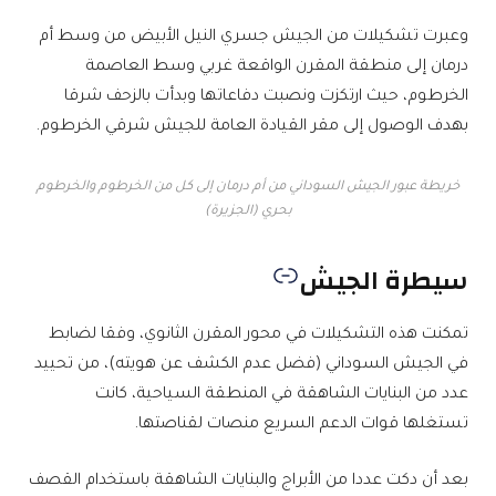
وعبرت تشكيلات من الجيش جسري النيل الأبيض من وسط أم
درمان إلى منطقة المقرن الواقعة غربي وسط العاصمة
الخرطوم، حيث ارتكزت ونصبت دفاعاتها وبدأت بالزحف شرقا
بهدف الوصول إلى مقر القيادة العامة للجيش شرقي الخرطوم.
خريطة عبور الجيش السوداني من أم درمان إلى كل من الخرطوم والخرطوم
بحري (الجزيرة)
سيطرة الجيش
تمكنت هذه التشكيلات في محور المقرن الثانوي، وفقا لضابط
في الجيش السوداني (فضل عدم الكشف عن هويته)، من تحييد
عدد من البنايات الشاهقة في المنطقة السياحية، كانت
تستغلها قوات الدعم السريع منصات لقناصتها.
بعد أن دكت عددا من الأبراج والبنايات الشاهقة باستخدام القصف