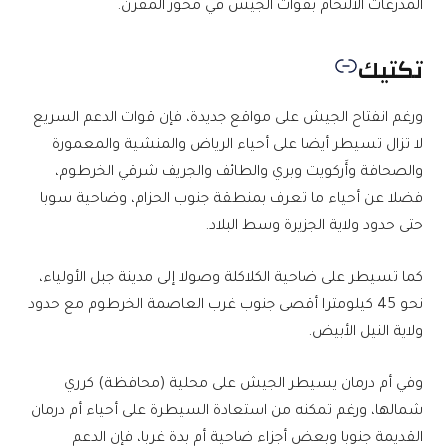
المدرعات الالتحام بقوات الجيش في محور المقرن.
تكتيك
ورغم انفتاح الجيش على مواقع جديدة، فإن قوات الدعم السريع
لا تزال تسيطر أيضا على أحياء الرياض والمنشية والمعمورة
والصحافة وأَركويت وبري والطائف والجريف شرقي الخرطوم،
فضلا عن أحياء ما تعرف بمنطقة جنوب الحزام، وضاحية سوبا
حتى حدود ولاية الجزيرة وسط البلاد.
كما تسيطر على ضاحية الكلاكلة وصولا إلى مدينة جبل الأولياء،
نحو 45 كيلومترا أقصى جنوب غرب العاصمة الخرطوم مع حدود
ولاية النيل الأبيض.
وفي أم درمان يسيطر الجيش على محلية (محافظة) كرري
شمالها، ورغم تمكنه من استعادة السيطرة على أحياء أم درمان
القديمة جنوبا وبعض أجزاء ضاحية أم بدة غربا، فإن الدعم