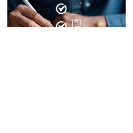
في ظل التحديات الاقتصادية المتزايدة عالميا، أصبحت القدرة على
تحقيق المرونة المالية أمرا ضروريا لاستمرار الشركات ونموها.
وذلك وفقا لمقال نشرته فوربس بقلم جون أبو سعيد، رئيس
مجلس الإدارة والرئيس التنفيذي لشركة “هالبريت هارغروف”،
تتطلب هذه المرونة المالية عدة إستراتيجيات وتخطيطا طويل
الأمد لضمان الاستمرارية في مواجهة الأزمات.