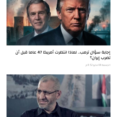
إجابة سؤال ترمب.. لماذا انتظرت أمريكا 47 عاما قبل أن
تضرب إيران؟
الجمعة 08 مايو 8:52 م