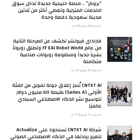
“بروكر” .. منصة خليجية جديدة تدخل سوق
الخدمات المنزلية وتغطي أكثر من ثلاثين
مدينة سعودية دفعة وحدة
الجمعة 26 يونيو 8:42 م
فاراداي فيوتشر تكشف عن المرحلة الثانية
من عالم FF EAI Robot World وتطلق روبوتاً
بشرياً جديداً ومنظومة روبوتات صناعية
متكاملة
الأربعاء 24 يونيو 2:35 م
CNTXT AI تُنجز إغلاق جولة تمويل من الفئة
الأولى (Series A) بقيمة 60 مليون دولار
لتوسيع نشر الذكاء الاصطناعي السيادي
عالميًا
الأربعاء 17 يونيو 1:59 م
شركة CNTXT AI تستحوذ على Actualize
لتعزيز ريادتها في الذكاء الاصطناعي الصوتي