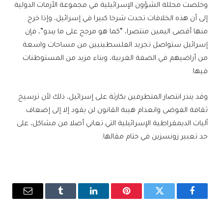
وخلصت محللة الشؤون الإسرائيلية في مجموعة الأزمات الدولية
إلى أن هذه الخلافات تحدث شرخا كبيرا في إسرائيل، وإذا خرج
منها أقصى اليمين منتصرا، “كما هو مرجح على ما يبدو”، فإن
إسرائيل ستواصل تجريد الفلسطينيين من مساحات واسعة
من أراضيهم في الضفة الغربية، وبناء مزيد من المستوطنات
فيها.
وقد ينذر انتصار المتطرفين بكارثة على إسرائيل، ذلك لأن ترسيخ
ثقافة الفوضى وانعدام هيبة القانون لن يقود إلا إلى إضعاف
آليات الديمقراطية الإسرائيلية التي تعاني أصلا من مشاكل، على
حد تعبير زونسزين في ختام مقالها.
فيسبوك
تويتر
بينتيريست
لينكدإن
Tumblr
البريد
الإلكترو