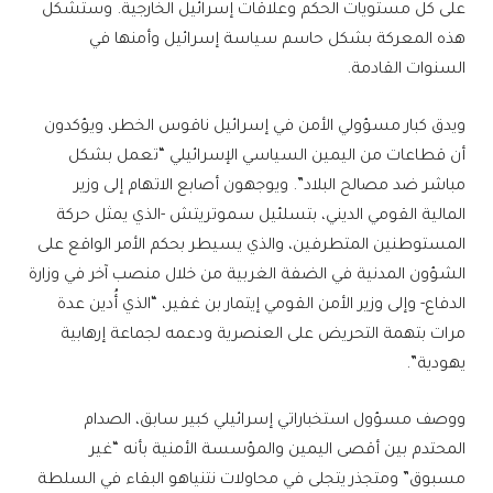
على كل مستويات الحكم وعلاقات إسرائيل الخارجية. وستشكل
هذه المعركة بشكل حاسم سياسة إسرائيل وأمنها في
السنوات القادمة.
ويدق كبار مسؤولي الأمن في إسرائيل ناقوس الخطر، ويؤكدون
أن قطاعات من اليمين السياسي الإسرائيلي “تعمل بشكل
مباشر ضد مصالح البلاد”. ويوجهون أصابع الاتهام إلى وزير
المالية القومي الديني، بتسلئيل سموتريتش -الذي يمثل حركة
المستوطنين المتطرفين، والذي يسيطر بحكم الأمر الواقع على
الشؤون المدنية في الضفة الغربية من خلال منصب آخر في وزارة
الدفاع- وإلى وزير الأمن القومي إيتمار بن غفير، “الذي أُدين عدة
مرات بتهمة التحريض على العنصرية ودعمه لجماعة إرهابية
يهودية”.
ووصف مسؤول استخباراتي إسرائيلي كبير سابق، الصدام
المحتدم بين أقصى اليمين والمؤسسة الأمنية بأنه “غير
مسبوق” ومتجذر يتجلى في محاولات نتنياهو البقاء في السلطة