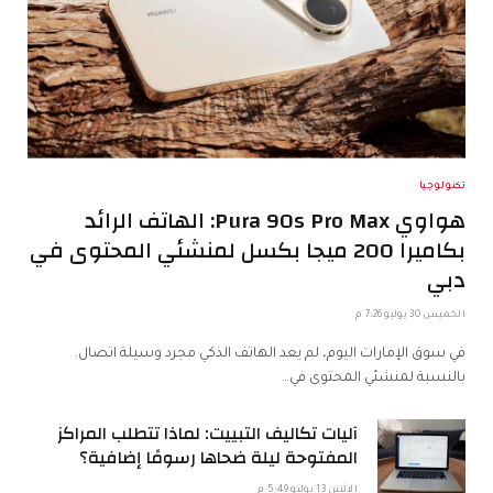
تكنولوجيا
هواوي Pura 90s Pro Max: الهاتف الرائد
بكاميرا 200 ميجا بكسل لمنشئي المحتوى في
دبي
الخميس 30 يوليو 7:26 م
في سوق الإمارات اليوم، لم يعد الهاتف الذكي مجرد وسيلة اتصال.
بالنسبة لمنشئي المحتوى في…
آليات تكاليف التبييت: لماذا تتطلب المراكز
المفتوحة ليلة ضحاها رسومًا إضافية؟
الإثنين 13 يوليو 5:49 م