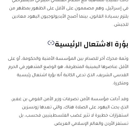
كانت تقليديا متماهية مع النظام العلماني الليبرالي الديمقراطي
في إسرائيل، وهم مصممون على الأقل على الظهور بمظهر من
يلتزم بسيادة القانون، بينما أصبح الأيديولوجيون اليهود معادين
للجيش.
بؤرة الاشتعال الرئيسية
وثمة محرك آخر للصدام بين المؤسسة الأمنية والحكومة، أو على
الأقل عناصرها اليمينية المتطرفة، هو الوضع المتدهور في الحرم
القدسي الشريف، الذي تدعي الكاتبة أنه بؤرة اشتعال رئيسية
ومتكررة.
وقد أدانت مؤسسة الأمن تصرفات وزير الأمن القومي بن غفير،
الذي يحث اليهود على الصلاة هناك، والتي تعدها زونسزين
استفزازات خطيرة لا تثير غضب الفلسطينيين فحسب، بل
تستفز الأردن والعالم الإسلامي العريض.