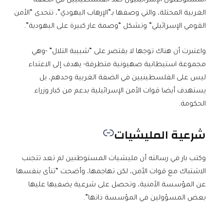
المستوطنون الإسرائيليون ضد الفلسطينيين في الضفة
الغربية المحتلة، والتي وصفها بـ”الإرهاب اليهودي”، تتحدى “الأمن
القومي الإسرائيلي” وتشكل “وصمة عار كبيرة على اليهودية”.
واعتبرت أن هناك توجها لا يقتصر على “شبيبة التلال” -وهي
مجموعة استيطانية صهيونية متطرفة- يهدف إلى الاعتداء
ليس على الفلسطينيين في الضفة الغربية وحدهم، بل
يستهدف أيضا قوات الأمن الإسرائيلية بدعم من كبار وزراء
الحكومة.
شرعية المليشيات
وكتب بار في رسالته أن مليشيات المستوطنين لم تعد تتجنب
الاشتباك مع قوات الأمن، لكن تهاجمها، وأضحت “تنأى بنفسها
عن المؤسسة الأمنية، وتحصل على شرعية يضفيها عليها
بعض المسؤولين في المؤسسة ذاتها”.