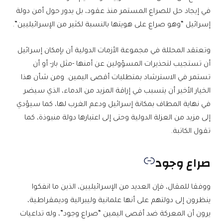
في إيجاد حل للصراع المستمر منذ عقود، بل يدور حول أمن دولة
إسرائيل “وهو صراع على هويتها بالنسبة لكثير من الإسرائيليين”.
وتعتقد المحللة في مجموعة الأزمات الدولية أن بإمكان إسرائيل
أن تستجيب لتحذيرات المسؤولين عن أمنها -مثل بار- أو أن
تستمر في الاسترشاد بمتطلبات أقصى اليمين. ومن شأن هذا
الخيار الأخير أن يتسبب في إراقة المزيد من الدماء، الذي سيضر
في نهاية المطاف بمكانة إسرائيل ودعم الغرب لها، كما سيؤدي
إلى مزيد من العزلة الدولية وحتى إلى اعتبارها دولة منبوذة، كما
تقول الكاتبة.
صراع وجود
ووفقا للمقال، فإن العديد من الإسرائيليين، الذين ما انفكوا
ينظرون إلى دولتهم على أنها علمانية وليبرالية وديمقراطية،
يرون أن المعركة ضد أقصى اليمين “صراع وجود”، وله تداعيات