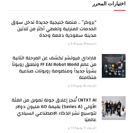
اختيارات المحرر
“بروكر” .. منصة خليجية جديدة تدخل سوق
الخدمات المنزلية وتغطي أكثر من ثلاثين
مدينة سعودية دفعة وحدة
الجمعة 26 يونيو 8:42 م
فاراداي فيوتشر تكشف عن المرحلة الثانية
من عالم FF EAI Robot World وتطلق روبوتاً
بشرياً جديداً ومنظومة روبوتات صناعية
متكاملة
الأربعاء 24 يونيو 2:35 م
CNTXT AI تُنجز إغلاق جولة تمويل من الفئة
الأولى (Series A) بقيمة 60 مليون دولار
لتوسيع نشر الذكاء الاصطناعي السيادي
عالميًا
الأربعاء 17 يونيو 1:59 م