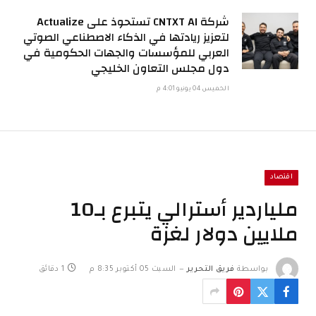
شركة CNTXT AI تستحوذ على Actualize
لتعزيز ريادتها في الذكاء الاصطناعي الصوتي
العربي للمؤسسات والجهات الحكومية في
دول مجلس التعاون الخليجي
الخميس 04 يونيو 4:01 م
اقتصاد
ملياردير أسترالي يتبرع بـ10
ملايين دولار لغزة
بواسطة
فريق التحرير
السبت 05 أكتوبر 8:35 م
1 دقائق