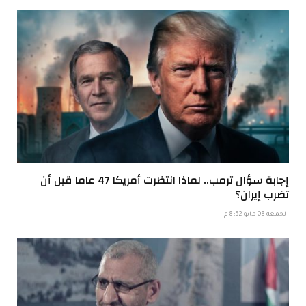
إجابة سؤال ترمب.. لماذا انتظرت أمريكا 47 عاما قبل أن
تضرب إيران؟
الجمعة 08 مايو 8:52 م