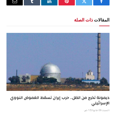
فيسبوك
تويتر
بينتيريست
لينكدإن
Tumblr
البريد
الإلكترو
المقالات
ذات الصلة
ديمونة تخرج من الظل.. حرب إيران تسقط الغموض النووي
الإسرائيلي
السبت 09 مايو 1:53 ص