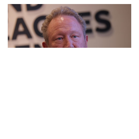
تبرع الملياردير الأسترالي أندرو فورست بـ10 ملايين دولار لدعم
الفلسطينيين في قطاع غزة، بحسب ما أفادت وكالة الأناضول.
ونقلت الوكالة عن بيان أصدرته منظمة “مينديرو” غير الحكومية
التابعة لفورست أمس الجمعة قولها: إن فورست سيتبرع بـ10