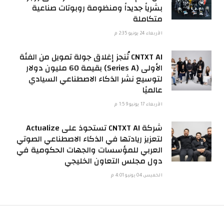
بشرياً جديداً ومنظومة روبوتات صناعية
متكاملة
الأربعاء 24 يونيو 2:35 م
CNTXT AI تُنجز إغلاق جولة تمويل من الفئة
الأولى (Series A) بقيمة 60 مليون دولار
لتوسيع نشر الذكاء الاصطناعي السيادي
عالميًا
الأربعاء 17 يونيو 1:59 م
شركة CNTXT AI تستحوذ على Actualize
لتعزيز ريادتها في الذكاء الاصطناعي الصوتي
العربي للمؤسسات والجهات الحكومية في
دول مجلس التعاون الخليجي
الخميس 04 يونيو 4:01 م