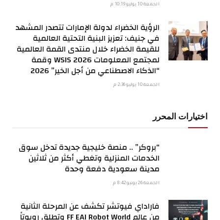
الجمعة 10 يوليو 10:19 م
الرؤية الخضراء لدولة الإمارات تتصدر المشهد
في جنيف: تعزيز البنية التحتية العالمية
للقيمة الخضراء خلال منتدى القمة العالمية
لمجتمع المعلومات WSIS 2026 وقمة
“الذكاء الاصطناعي من أجل الخير” 2026
الجمعة 10 يوليو 2:36 م
اختيارات المحرر
“بروكر” .. منصة خليجية جديدة تدخل سوق
الخدمات المنزلية وتغطي أكثر من ثلاثين
مدينة سعودية دفعة وحدة
الجمعة 26 يونيو 8:42 م
فاراداي فيوتشر تكشف عن المرحلة الثانية
من عالم FF EAI Robot World وتطلق روبوتاً