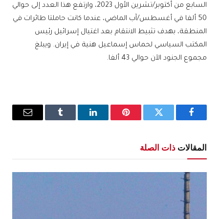
السابع من أكتوبر/تشرين الأول 2023، وارتفع هذا العدد إلى حوالي
50 ألفا في أغسطس/آب الماضي، عندما كانت حاملتا طائرات في
المنطقة، بهدف تثبيط الانتقام بعد اغتيال إسرائيل رئيس
المكتب السياسي لحماس إسماعيل هنية في إيران. ويبلغ
مجموع الجنود الآن حوالي 43 ألفا.
فيسبوك
تويتر
بينتيريست
لينكدإن
Tumblr
البريد
الإلكترو
المقالات
ذات الصلة