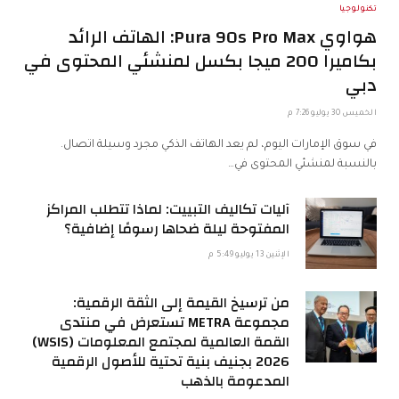
تكنولوجيا
هواوي Pura 90s Pro Max: الهاتف الرائد
بكاميرا 200 ميجا بكسل لمنشئي المحتوى في
دبي
الخميس 30 يوليو 7:26 م
في سوق الإمارات اليوم، لم يعد الهاتف الذكي مجرد وسيلة اتصال.
بالنسبة لمنشئي المحتوى في…
آليات تكاليف التبييت: لماذا تتطلب المراكز
المفتوحة ليلة ضحاها رسومًا إضافية؟
الإثنين 13 يوليو 5:49 م
من ترسيخ القيمة إلى الثقة الرقمية:
مجموعة METRA تستعرض في منتدى
القمة العالمية لمجتمع المعلومات (WSIS)
2026 بجنيف بنية تحتية للأصول الرقمية
المدعومة بالذهب