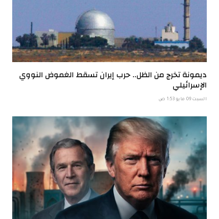
ديمونة تخرج من الظل.. حرب إيران تسقط الغموض النووي
الإسرائيلي
السبت 09 مايو 1:53 ص