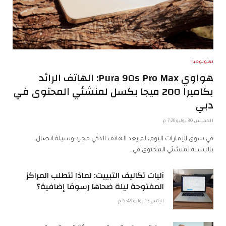
تكنولوجيا
هواوي Pura 90s Pro Max: الهاتف الرائد
بكاميرا 200 ميجا بكسل لمنشئي المحتوى في
دبي
الخميس 30 يوليو 7:26 م
في سوق الإمارات اليوم، لم يعد الهاتف الذكي مجرد وسيلة اتصال.
بالنسبة لمنشئي المحتوى في…
آليات تكاليف التبييت: لماذا تتطلب المراكز
المفتوحة ليلة ضحاها رسومًا إضافية؟
الإثنين 13 يوليو 5:49 م