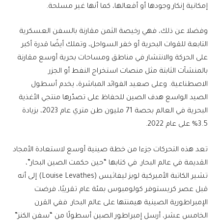
إمكانية إنكار وجودها أو أفعالها، كما أنها غير مسلحة.
وفضلا عن ذلك، فهي رخيصة الثمن مقارنة بالسفن العسكرية
التابعة للقوات البحرية أو خفر السواحل، وتملك أيضًا قدرة أكبر
على الحركة والانتشار في مناطق ومساحات بحرية أوسع مقارنة
بالمنشآت الثابتة مثل منصات استخراج النفط أو الجزر
الاصطناعية. وعلى صعيد الفوائد المباشرة، يخدم أسطول
الصيد الواسع هدف الصين للحفاظ على تصدّرها منتجي الأغذية
البحرية في العالم بحصة 71 مليون طن متري عام 2023، بزيادة
3.5% على عام 2022.
تعد هذه التحركات جزءا من خطة صينية أوسع لاستعادة الأمجاد
القديمة في عالم البحار. في كتابها “حين حكمت الصين البحار”،
تشير الكاتبة الأميركية لويز ليفاثيس (Louise Levathes) إلى أنه
قبل عصر كريستوفر كولومبوس بمئة عام تقريبًا، فرضت
الإمبراطورية الصينية هيمنتها على عالم البحار. ففي القرن
الخامس عشر، أرسل إمبراطور الصين أسطولًا من “سفن الكنز”