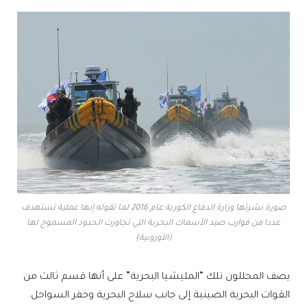
صورة نشرتها وزارة الدفاع الكورية عام 2016 لما تقوله إنها عملية تستهدف
عددا من قوارب صيد الأسماك البحرية التي تجاوزت الحدود المسموح لها
(الأوروبية)
يصف المحللون تلك “المليشيا البحرية” على أنها قسم ثالث من
القوات البحرية الصينية إلى جانب سلاح البحرية وخفر السواحل.