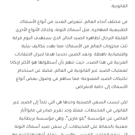
القانونية.
في مختلف أنحاء العالم، تتعرض العديد من أنواع الأسماك
الطبيعية المهاجرة، مثل أسماك التونة، وكذلك الأنواع الأخرى
القليلة الترحال لظاهرة الصيد الجائر، الذي يستهدف اليوم قرابة
ثلث مخزونات العالم من الأسماك؛ مما يهدد بتكاليف بيئية
واقتصادية باهظة. وتعد الصين تحديدا هدفا لنيران الانتقادات
الغربية في هذا الصدد، حيث تتهم بأن أسطولها هو الأكثر ارتكابا
لعمليات الصيد غير القانونية في العالم، فضلا عن استخدام
تكتيكات الصيد الممنوعة؛ مما ساهم في وصول بعض أنواع
الأسماك إلى حافة الانقراض.
لكن ليست السفن الصينية وحدها هي التي تلجأ إلى الصيد غير
القانوني في المحيطات، فمثلا وجد تقرير صادر في مايو/أيار
الماضي عن مؤسسة “بلو مارين”، وهي مؤسسة بريطانية
معنية بالحفاظ على المحيطات، أن سفن صيد أسماك التونة