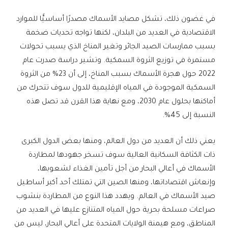
في غضون ذلك، تشكل مصايد الأسماك مصدرًا أساسيًّا للموارد
الاقتصادية في العديد من البلدان، لكنها تواجه تحديات ضخمة
بسبب ممارسات الصيد الجائر وتغير المناخ الذي يسبب تحولات
مستمرة في توزيع الثروة السمكية. وتشير دراسة صدرت عام
2022 حول هجرة الأسماك بسبب المناخ، إلى أن 23% من الثروة
السمكية الموجودة في المياه الإقليمية للدول سوف تتحرك من
أماكنها بحلول عام 2030، ومع نهاية هذا القرن قد تصل هذه
النسبة إلى 45%.
يعني ذلك أن العديد من دول العالم، ومنها بعض الدول الكبرى
ذات الكثافة السكانية العالية سوف تسخر جهودها لمطاردة
الأسماك في أعالي البحار من أجل تأمين الغذاء لشعوبها،
وإنعاش اقتصاداتها، ومنها الصين التي تمتلك أحد أكبر أساطيل
صيد الأسماك في العالم. ويهدد هذا النوع من المطاردة بنشوب
صراعات مسلحة بحرية حول المياه المتنازع عليها في العديد من
المناطق، ومع هيمنة الولايات المتحدة على أعالي البحار، ليس من