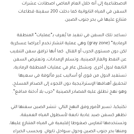
الاصطناعية إلى أنه خلال العام الماضي اصطادت عشرات
السفن في المياه التايوانية كما دخلت 200 سفينة قطاعات
متنازع عليها في بحر جنوب الصين.
تساعد تلك السفن في تنفيذ ما يُعرف بـ”عمليات” المنطقة
الرمادية” (gray zone) وهي عملية انتشار تخدم أعراضا عسكرية
لكن دون مستوى الحرب أو القتال. كما أنها ترافق سفن التنقيب
عن النفط والغاز الصينية، وتسلم الإمدادات، وتعترض السفن
التابعة لدول أخرى. وبشكل عام في عمليات المنطقة الرمادية،
تستفيد الدول من قوى أو أساليب غير مألوفة في سعيها
لتحقيق أهدافها الإستراتيجية دون اللجوء إلى الصدام المسلح،
وهو نهج تطلق عليه المصادر الصينية “حرب بلا أدخنة مدافع”.
تكتيكيا، تسير الأمور وفق النهج التالي: تنشر الصين سفنها التي
تظهر كسفن صيد عادية تابعة لأسطول المياه العميقة،
وتستخدمها لتمارس ضغوطا إقليمية في المياه المتنازع عليها،
ومنها بحر جنوب الصين وحول سواحل تايوان. وبحسب الخبراء