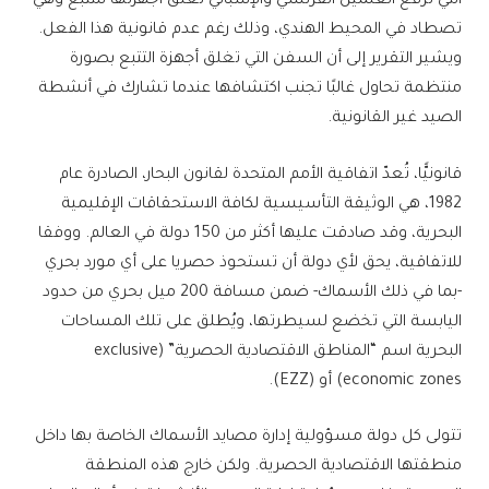
التي ترفع العلمين الفرنسي والإسباني تغلق أجهزتها للتتبع وهي
تصطاد في المحيط الهندي، وذلك رغم عدم قانونية هذا الفعل.
ويشير التقرير إلى أن السفن التي تغلق أجهزة التتبع بصورة
منتظمة تحاول غالبًا تجنب اكتشافها عندما تشارك في أنشطة
الصيد غير القانونية.
قانونيًّا، تُعدّ اتفاقية الأمم المتحدة لقانون البحار، الصادرة عام
1982، هي الوثيقة التأسيسية لكافة الاستحقاقات الإقليمية
البحرية، وقد صادقت عليها أكثر من 150 دولة في العالم. ووفقا
للاتفاقية، يحق لأي دولة أن تستحوذ حصريا على أي مورد بحري
-بما في ذلك الأسماك- ضمن مسافة 200 ميل بحري من حدود
اليابسة التي تخضع لسيطرتها، ويُطلق على تلك المساحات
البحرية اسم “المناطق الاقتصادية الحصرية” (exclusive
economic zones) أو (EZZ).
تتولى كل دولة مسؤولية إدارة مصايد الأسماك الخاصة بها داخل
منطقتها الاقتصادية الحصرية. ولكن خارج هذه المنطقة