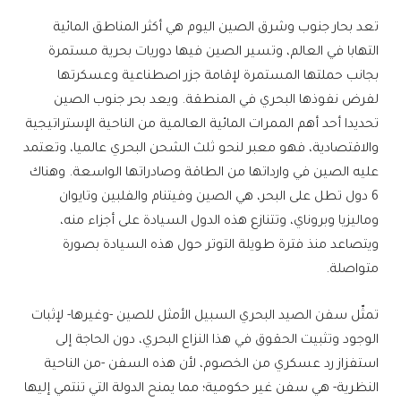
تعد بحار جنوب وشرق الصين اليوم هي أكثر المناطق المائية
التهابا في العالم، وتسير الصين فيها دوريات بحرية مستمرة
بجانب حملتها المستمرة لإقامة جزر اصطناعية وعسكرتها
لفرض نفوذها البحري في المنطقة. ويعد بحر جنوب الصين
تحديدا أحد أهم الممرات المائية العالمية من الناحية الإستراتيجية
والاقتصادية، فهو معبر لنحو ثلث الشحن البحري عالميا، وتعتمد
عليه الصين في وارداتها من الطاقة وصادراتها الواسعة. وهناك
6 دول تطل على البحر، هي الصين وفيتنام والفلبين وتايوان
وماليزيا وبروناي، وتتنازع هذه الدول السيادة على أجزاء منه،
ويتصاعد منذ فترة طويلة التوتر حول هذه السيادة بصورة
متواصلة.
تمثّل سفن الصيد البحري السبيل الأمثل للصين -وغيرها- لإثبات
الوجود وتثبيت الحقوق في هذا النزاع البحري، دون الحاجة إلى
استفزاز رد عسكري من الخصوم، لأن هذه السفن -من الناحية
النظرية- هي سفن غير حكومية؛ مما يمنح الدولة التي تنتمي إليها