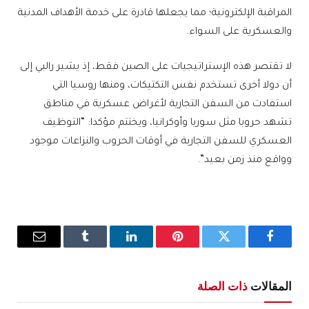
المراقبة الإلكترونية؛ مما يجعلها قادرة على خدمة الأهداف المدنية
والعسكرية على السواء.
لا تقتصر هذه الإستراتيجيات على الصين فقط، إذ يشير رالبي إلى
أن دولا أخرى تستخدم نفس التكتيكات، ومنها روسيا التي
استفادت من السفن التجارية لأغراض عسكرية في مناطق
تشهد حروبا مثل سوريا وأوكرانيا، ويختتم مؤكدا: “التوظيف
العسكري للسفن التجارية في أوقات الحروب والنزاعات موجود
وواقع منذ زمن بعيد”.
فيسبوك
تويتر
بينتيريست
لينكدإن
Tumblr
البريد
الإلكترو
المقالات
ذات الصلة