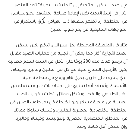
فإن هذه السفن المنتمية إلى “المليشيا البحرية” تعد العنصر
الأبرز في إستراتيجية بكين لإعادة صياغة المشهد الجيوسياسي
في المنطقة، إذ تظهر سفنها ذات الهياكل الزُّرْق باستمرار في
المواجهات الإقليمية في بحر جنوب الصين.
مثلا في المنطقة المحيطة بجزر سبراتلي، تدفع بكين لسفن
الصيد التجارية أكثر مما يمكن أن تجنيه من عمليات الصيد مقابل
أن ترسو هناك مدة 280 يومًا على الأقل في السنة لتدعم مطالبة
بكين بالأرخبيل المتنازع عليه مع كل من الفلبين وماليزيا وفيتنام،
الذي يشرف على طريق بحري هام ويقع في منطقة غنية
بالأسماك ويُعتقد أنها تحتوي على احتياطيات غير مستغلة من
الغاز الطبيعي والنفط. وبشكل مماثل، تحتشد قوارب الصيد
الصينية في منطقة سكاربورو الضحلة في بحر جنوب الصين في
المنطقة الاقتصادية الحصرية للفلبين، وتسلك سلوكا مماثلا
في المناطق الاقتصادية الحصرية لإندونيسيا وفيتنام وماليزيا،
وإن بشكل أقل كثافة وحدة.