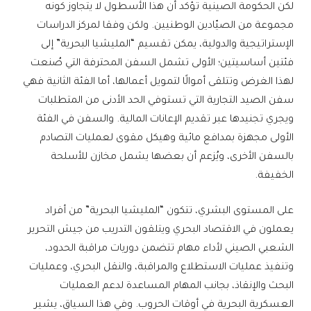
لكن الحكومة الصينية تؤكد أن هذا الأسطول لا يتجاوز كونه
مجموعة من الصيّادين الوطنيين. ولكن وفقا لمركز الدراسات
الإستراتيجية والدولية، يمكن تقسيم “المليشيا البحرية” إلى
فئتين أساسيتين؛ الأولى تشمل السفن المحترفة التي صُنعت
لهذا الغرض وتتلقى أموالًا لتمويل أعمالها، أما الفئة الثانية فهي
سفن الصيد التجارية التي تستوفي الحد الأدنى من المتطلبات
ويجري تجنيدها عبر تقديم الإعانات المالية. والسفن في الفئة
الأولى مجهزة بمدافع مائية وهيكل مقوى لعمليات التصادم
بالسفن الأخرى، ويُزعم أن بعضها يشمل مخازن للأسلحة
الخفيفة.
على المستوى البشري، تتكون “المليشيا البحرية” من أفراد
يعملون في الاقتصاد البحري ويتلقون التدريب من جيش التحرير
الشعبي الصيني لأداء مهام تتضمن دوريات مراقبة الحدود،
وتنفيذ عمليات الاستطلاع والمراقبة، والنقل البحري، وعمليات
البحث والإنقاذ، بجانب المهام المساعدة لدعم العمليات
العسكرية البحرية في أوقات الحروب. وفي هذا السياق، يشير