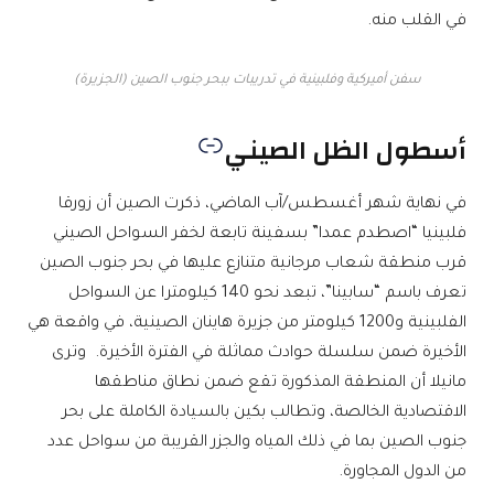
في القلب منه.
سفن أميركية وفلبينية في تدريبات ببحر جنوب الصين (الجزيرة)
أسطول الظل الصيني
في نهاية شهر أغسطس/آب الماضي، ذكرت الصين أن زورقا
فلبينيا “اصطدم عمدا” بسفينة تابعة لخفر السواحل الصيني
قرب منطقة شعاب مرجانية متنازع عليها في بحر جنوب الصين
تعرف باسم “سابينا”، تبعد نحو 140 كيلومترا عن السواحل
الفلبينية و1200 كيلومتر من جزيرة هاينان الصينية، في واقعة هي
الأخيرة ضمن سلسلة حوادث مماثلة في الفترة الأخيرة. وترى
مانيلا أن المنطقة المذكورة تقع ضمن نطاق مناطقها
الاقتصادية الخالصة، وتطالب بكين بالسيادة الكاملة على بحر
جنوب الصين بما في ذلك المياه والجزر القريبة من سواحل عدد
من الدول المجاورة.