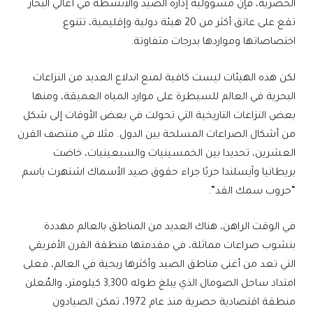
الحصرية، فإن مسؤولية إدارة الصيد والأنشطة في أعالي البحار
تقع على عاتق أكثر من 20 هيئة دولية وإقليمية، تتنوع
اختصاصاتها ومواردها بدرجات متفاوتة.
لكن هذه الهيئات ليست كافية لمنع اندلاع العديد من النزاعات
البحرية في العالم للسيطرة على موارد المياه العميقة، ومنها
بعض النزاعات التاريخية التي تحولت في بعض الأوقات إلى شكل
من أشكال الصراعات المسلحة بين الدول. مثلا في منتصف القرن
العشرين، تحديدا بين الخمسينيات والسبعينيات، خاضت
بريطانيا وآيسلندا حربًا جراء حقوق صيد الأسماك اشتهرت باسم
“حروب سمك القد”.
في الوقت الراهن، هناك العديد من المناطق بالعالم مهددة
بنشوب صراعات مماثلة، في مقدمتها منطقة القرن الأفريقي
التي تعد من أغنى مناطق الصيد وأكثرها ربحية في العالم، فعلى
امتداد ساحل الصومال الذي يبلغ طوله 3,300 كيلومتر، والمُعلن
منطقة اقتصادية حصرية منذ عام 1972، تمكن الصيادون