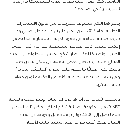
الخارجية، كلها أصول تحت تصرف الدولة لتستخدمها في إيجاد
تأثير إستراتيجي لصالحها”.
يدعم هذا النهج مجموعة تشريعات مثل قانون الاستخبارات
الوطنية لعام 2017، الذي ينص على أن كل مواطن صيني وكل
شركة صينية تساهم في جهود الدولة الاستخبارية، مما يضمن
إمكانية تسخير كافة العناصر المجتمعية لأغراض الأمن القومي
الصيني. وتطبيقا لهذا الإطار، تدفع الصين بأسطولها إلى المياه
المتنازع عليها، إذ تتخفى بعض سفنها في شكل سفن صيد،
ولكنها تُكّون فعليًّا ما يُطلق عليه الخبراء “المليشيا البحرية”،
وهي سفن مدنية غير نظامية لكنها في الحقيقة تؤدي مهامّ
شبه عسكرية.
وبحسب الأبحاث التي أجراها مركز الدراسات الإستراتيجية والدولية
“CSIS”، فإن الحكومة الصينية تدفع لمالكي بعض تلك السفن
مبلغا يصل إلى 4500 دولار يوميا مقابل وجودها في المياه
المتنازع عليها أغلب فترات العام. وتشير بيانات الأقمار