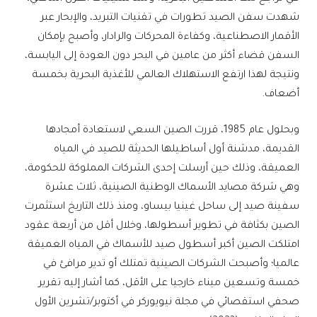
شهدت سفن الصيد تطورات في تقنيات التبريد، والإبحار عبر
الأقمار الاصطناعية، وكفاءة المحركات والرادار، وأصبح بإمكان
السفن قضاء أكثر من عامين في البحر دون العودة إلى اليابسة،
ونتيجة لهذا ارتفع الاستهلاك العالمي للأغذية البحرية بخمسة
أضعاف.
وبحلول عام 1985، قررت الصين السعي لاستعادة أمجادها
القديمة، مدشنة أول أساطيلها الحديثة للصيد في المياه
العميقة، وذلك حين أرسلت إحدى الشركات المملوكة للحكومة،
وهي شركة مصايد الأسماك الوطنية الصينية، ثلاث عشرة
سفينة صيد إلى ساحل غينيا بيساو، ومنذ ذلك التاريخ استثمرت
الصين بكثافة في تطوير أسطولها، وخلال أقل من أربعة عقود
امتلكت الصين أكبر أسطول صيد للأسماك في المياه العميقة
عالميا؛ وأصبحت الشركات الصينية تمتلك أو تدير مرافئ في
خمسة وتسعين ميناء خارجيا على الأقل، كما أشار إليه تقرير
صحفي استقصائي في مجلة نيويوركر في أكتوبر/تشرين الأول