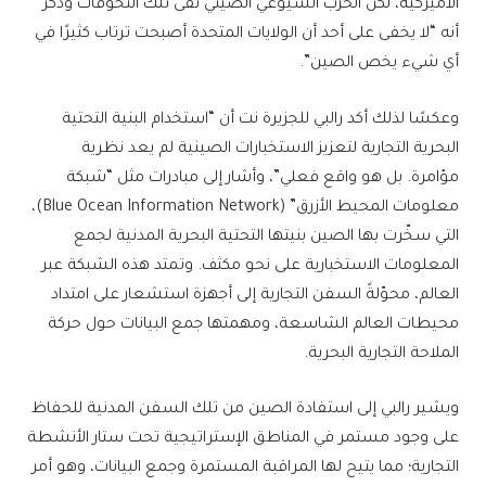
الأميركية، لكن الحزب الشيوعي الصيني نفى تلك التخوفات وذكر
أنه “لا يخفى على أحد أن الولايات المتحدة أصبحت ترتاب كثيرًا في
أي شيء يخص الصين”.
وعكسًا لذلك أكد رالبي للجزيرة نت أن “استخدام البنية التحتية
البحرية التجارية لتعزيز الاستخبارات الصينية لم يعد نظرية
مؤامرة. بل هو واقع فعلي”، وأشار إلى مبادرات مثل “شبكة
معلومات المحيط الأزرق” (Blue Ocean Information Network)،
التي سخّرت بها الصين بنيتها التحتية البحرية المدنية لجمع
المعلومات الاستخبارية على نحو مكثف. وتمتد هذه الشبكة عبر
العالم، محوّلةً السفن التجارية إلى أجهزة استشعار على امتداد
محيطات العالم الشاسعة، ومهمتها جمع البيانات حول حركة
الملاحة التجارية البحرية.
ويشير رالبي إلى استفادة الصين من تلك السفن المدنية للحفاظ
على وجود مستمر في المناطق الإستراتيجية تحت ستار الأنشطة
التجارية؛ مما يتيح لها المراقبة المستمرة وجمع البيانات، وهو أمر