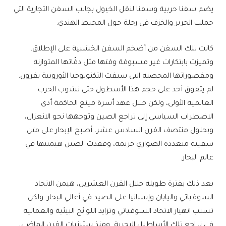
يضم سفنا حربية وسفنا لنقل الخيول بجانب السفن التجارية التي
حملت الحرير والخزف في رحلة حول المحيط الهندي.
كانت تلك السفن من أضخم السفن الخشبية على الإطلاق،
وتميزت بابتكارات غير مسبوقة وقتها مثل دفّاتها المتوازنة
ومقصوراتها المحصنة التي سبقت التكنولوجيا الأوروبية بقرون.
لم يتفوق أحد على حجم هذا الأسطول حتى نشوب الحرب
العالمية الأولى، ولكن خلال عهد أسرة مينغ الحاكمة أدى
الاضطراب السياسي إلى تراجع الصين وتوجهها نحو الانعزال،
وبحلول منتصف القرن السادس عشر، أصبح الإبحار على متن
سفينة متعددة الصواري جريمة، وفقدت الصين هيمنتها في
عالم البحار.
بعد ذلك بفترة طويلة خلال القرن العشرين، هيمن الاتحاد
السوفياتي واليابان وإسبانيا على الصيد في أعالي البحار. ولكن
تسبب انهيار الاتحاد السوفياتي وتزايد اللوائح البيئية والعمالية
في تراجع تلك الأساطيل البحرية. ومنذ ستينيات القرن الماضي،