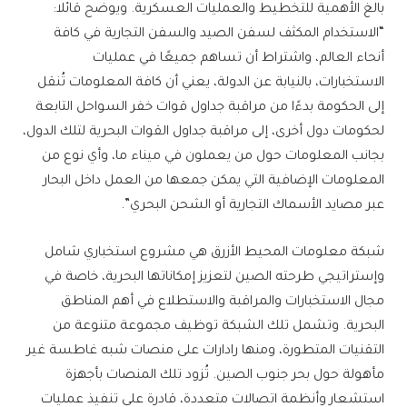
بالغ الأهمية للتخطيط والعمليات العسكرية. ويوضح قائلا:
“الاستخدام المكثف لسفن الصيد والسفن التجارية في كافة
أنحاء العالم، واشتراط أن تساهم جميعًا في عمليات
الاستخبارات، بالنيابة عن الدولة، يعني أن كافة المعلومات تُنقل
إلى الحكومة بدءًا من مراقبة جداول قوات خفر السواحل التابعة
لحكومات دول أخرى، إلى مراقبة جداول القوات البحرية لتلك الدول،
بجانب المعلومات حول من يعملون في ميناء ما، وأي نوع من
المعلومات الإضافية التي يمكن جمعها من العمل داخل البحار
عبر مصايد الأسماك التجارية أو الشحن البحري”.
شبكة معلومات المحيط الأزرق هي مشروع استخباري شامل
وإستراتيجي طرحته الصين لتعزيز إمكاناتها البحرية، خاصة في
مجال الاستخبارات والمراقبة والاستطلاع في أهم المناطق
البحرية. وتشمل تلك الشبكة توظيف مجموعة متنوعة من
التقنيات المتطورة، ومنها رادارات على منصات شبه غاطسة غير
مأهولة حول بحر جنوب الصين. تُزود تلك المنصات بأجهزة
استشعار وأنظمة اتصالات متعددة، قادرة على تنفيذ عمليات