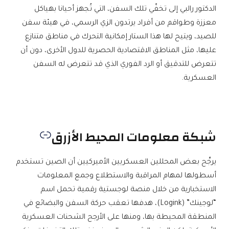
الدكتور رالبي إلى تخفّي تلك السفن، التي تُجهز أحيانا بهياكل
معززة وطواقم من أفراد يرتدون الزي الرسمي، في هيئة سفن
للصيد، ويتيح لها هذا الستار إمكانية التحرك في مناطق متنازع
عليها، مثل المناطق الاقتصادية الحصرية للدول الأخرى، دون أن
تتعرض للتدقيق أو الرد الفوري الذي قد تتعرض له السفن
العسكرية.
شبكة معلومات المحيط الأزرق
يرجِّح بعض المحللين العسكريين الأميركيين أن الصين تستخدم
أسطولها لمهام المراقبة والاستطلاع وجمع المعلومات
الاستخبارية من خلال منصة لوجستية رقمية تحمل اسم
“لوجينك” (Logink)، هدفها تعقب حركة السفن والبضائع في
المنطقة المحيطة بها، ومنها على الأرجح الشحنات العسكرية