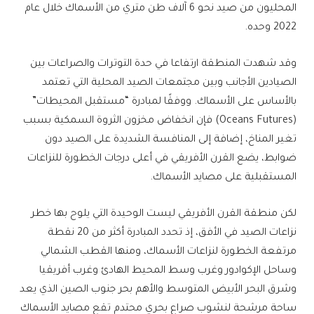
المحليون من صيد نحو 6 آلاف طن متري من الأسماك خلال عام
2022 وحده.
وقد شهدت المنطقة ارتفاعا في حدة التوترات والصراعات بين
الصيادين الأجانب وبين مجتمعات الصيد المحلية التي تعتمد
بالأساس على الأسماك. ووفقًا لمبادرة “مستقبل المحيطات”
(Oceans Futures) فإن انخفاض مخزون الثروة السمكية بسبب
تغير المناخ، إضافة إلى المنافسة الشديدة على الصيد دون
ضوابط، يضع القرن الأفريقي في أعلى درجات الخطورة للنزاعات
المستقبلية على مصايد الأسماك.
لكن منطقة القرن الأفريقي ليست الوحيدة التي يلوح بها خطر
نزاعات الصيد في الأفق، إذ تحدد المبادرة أكثر من 20 نقطة
مرتفعة الخطورة لنزاعات الأسماك، ومنها القطب الشمالي
وساحل الإكوادور وغرب وسط المحيط الهادئ وغرب أفريقيا
وشرق البحر الأبيض المتوسط والأهم بحر جنوب الصين الذي يعد
ساحة مرشحة لنشوب صراع بحري محتدم تقع مصايد الأسماك