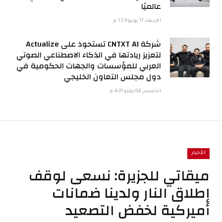
عالميًا
الأربعاء 17 يونيو 1:59 م
شركة CNTXT AI تستحوذ على Actualize
لتعزيز ريادتها في الذكاء الاصطناعي الصوتي
العربي للمؤسسات والجهات الحكومية في
دول مجلس التعاون الخليجي
الخميس 04 يونيو 4:01 م
الأخبار
ميقاتي للجزيرة: نسعى لوقف
إطلاق النار ولدينا ضمانات
أميركية لخفض التصعيد