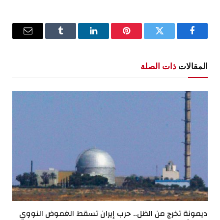
فيسبوك
تويتر
بينتيريست
لينكدإن
Tumblr
البريد
الإلكترو
المقالات
ذات الصلة
ديمونة تخرج من الظل.. حرب إيران تسقط الغموض النووي