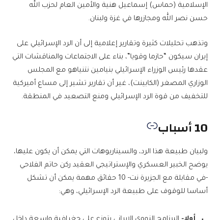
الإسلامية (حماس) إسماعيل هنية والأمين العام لحزب الله
حسن نصر الله ومجازرها في غزة ولبنان.
وتذهب تحليلات كثيرة وتقارير إعلامية إلى أن الرد الإسرائيلي على
إيران سيكون “حازما وقويا”، بناء على الاجتماعات والمناقشات التي
عقدها رئيس الوزراء الإسرائيلي بنيامين نتنياهو مع المجلس
الوزاري المصغر (الكابينت)، غير أن تقارير تشير إلى مساع أميركية
للتخفيف من قوة الرد الإسرائيلي ومنع التصعيد في المنطقة.
10 أسباب
ولبيان طبيعة هذا الرد، والسيناريوهات التي يمكن أن يكون عليها،
يوضح الخبير العسكري والإستراتيجي العقيد ركن حاتم الفلاحي
-في مقابلة مع الجزيرة نت- 10 حقائق مهمة يمكن أن تشكل
أساسا للوقوف على طبيعة الرد الإسرائيلي، وهي:
أولا-
البرنامج النووي الإيراني يتوزع على جغرافية واسعة داخل