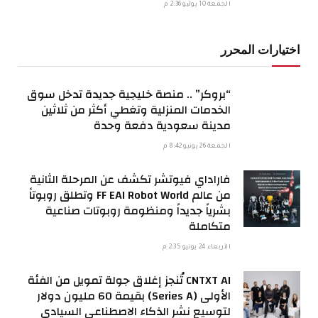
الجمعة 10 يوليو 2:36 م
اختيارات المحرر
“بروكر” .. منصة خليجية جديدة تدخل سوق
الخدمات المنزلية وتغطي أكثر من ثلاثين
مدينة سعودية دفعة وحدة
الجمعة 26 يونيو 8:42 م
فاراداي فيوتشر تكشف عن المرحلة الثانية
من عالم FF EAI Robot World وتطلق روبوتاً
بشرياً جديداً ومنظومة روبوتات صناعية
متكاملة
الأربعاء 24 يونيو 2:35 م
CNTXT AI تُنجز إغلاق جولة تمويل من الفئة
الأولى (Series A) بقيمة 60 مليون دولار
لتوسيع نشر الذكاء الاصطناعي السيادي