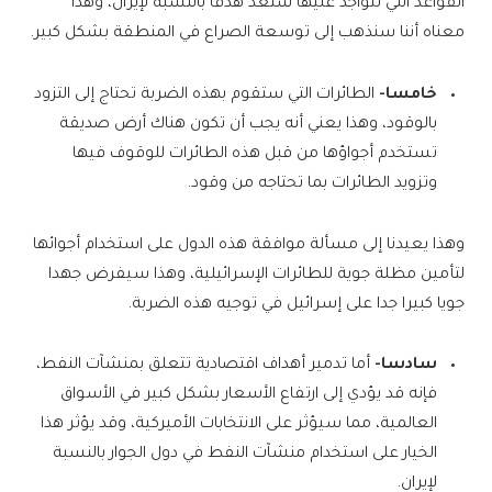
القواعد التي تتواجد عليها ستعد هدفا بالنسبة لإيران، وهذا
معناه أننا سنذهب إلى توسعة الصراع في المنطقة بشكل كبير.
خامسا-
الطائرات التي ستقوم بهذه الضربة تحتاج إلى التزود
بالوقود، وهذا يعني أنه يجب أن تكون هناك أرض صديقة
تستخدم أجواؤها من قبل هذه الطائرات للوقوف فيها
وتزويد الطائرات بما تحتاجه من وقود.
وهذا يعيدنا إلى مسألة موافقة هذه الدول على استخدام أجوائها
لتأمين مظلة جوية للطائرات الإسرائيلية، وهذا سيفرض جهدا
جويا كبيرا جدا على إسرائيل في توجيه هذه الضربة.
سادسا-
أما تدمير أهداف اقتصادية تتعلق بمنشآت النفط،
فإنه قد يؤدي إلى ارتفاع الأسعار بشكل كبير في الأسواق
العالمية، مما سيؤثر على الانتخابات الأميركية، وقد يؤثر هذا
الخيار على استخدام منشآت النفط في دول الجوار بالنسبة
لإيران.