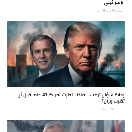
الإسرائيلي
السبت 09 مايو 1:53 ص
إجابة سؤال ترمب.. لماذا انتظرت أمريكا 47 عاما قبل أن
تضرب إيران؟
الجمعة 08 مايو 8:52 م