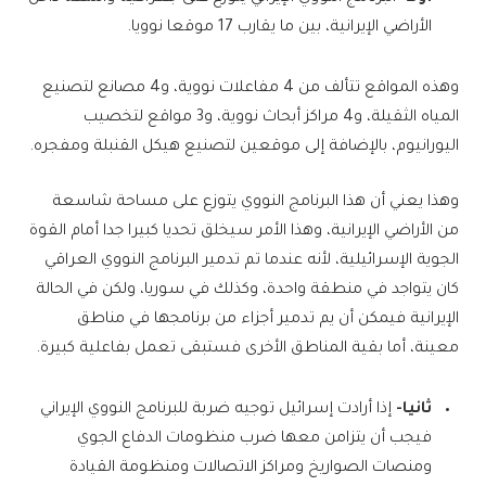
الأراضي الإيرانية، بين ما يقارب 17 موقعا نوويا.
وهذه المواقع تتألف من 4 مفاعلات نووية، و4 مصانع لتصنيع
المياه الثقيلة، و4 مراكز أبحاث نووية، و3 مواقع لتخصيب
اليورانيوم، بالإضافة إلى موقعين لتصنيع هيكل القنبلة ومفجره.
وهذا يعني أن هذا البرنامج النووي يتوزع على مساحة شاسعة
من الأراضي الإيرانية، وهذا الأمر سيخلق تحديا كبيرا جدا أمام القوة
الجوية الإسرائيلية، لأنه عندما تم تدمير البرنامج النووي العراقي
كان يتواجد في منطقة واحدة، وكذلك في سوريا، ولكن في الحالة
الإيرانية فيمكن أن يم تدمير أجزاء من برنامجها في مناطق
معينة، أما بقية المناطق الأخرى فستبقى تعمل بفاعلية كبيرة.
ثانيا-
إذا أرادت إسرائيل توجيه ضربة للبرنامج النووي الإيراني
فيجب أن يتزامن معها ضرب منظومات الدفاع الجوي
ومنصات الصواريخ ومراكز الاتصالات ومنظومة القيادة