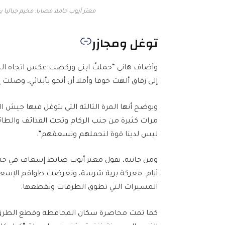
معتز أيوب حاملا مصابا: مخيم جباليا يعيش منذ 5 أيام أهوال معركة برية ش
توغل ومجازر
وأضاف هاني “حملتُ ابني وركضت عكس اتجاه النا
إلى زقاق ألهث خوفا وأملا أن أنجو بأبنائي، وصلت إ
ويوضح أنها المرة الثالثة التي يتوغل فيها جيش 
مرات كثيرة من جنب الركام وتحت القذائف والطائ
ليس لدينا قوة لنحملهم ونسعفهم”.
أيام- معركة برية شرسة، وتعرضت طواقم الإسعاف 
المسيرات التي تطوق الطرقات وتقطعها.
كما تمت محاصرة سكان المحافظة وقطع الطرق 