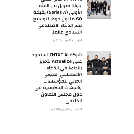
جولة تمويل من الفئة
الأولى (Series A) بقيمة
60 مليون دولار لتوسيع
نشر الذكاء الاصطناعي
السيادي عالميًا
الأربعاء 17 يونيو 1:59 م
شركة CNTXT AI تستحوذ
على Actualize لتعزيز
ريادتها في الذكاء
الاصطناعي الصوتي
العربي للمؤسسات
والجهات الحكومية في
دول مجلس التعاون
الخليجي
الخميس 04 يونيو 4:01 م