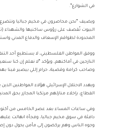
في الشوارع”.
ويضيف “نحن محاصرون في مخيم جباليا ونتضرع إلى
البيوت تُقصف على رؤوس ساكنيها والشهداء (تن
المحدودة لطواقم الإسعاف والدفاع المدني واس
ووفق المواطن الفلسطيني، لا يستطيع أحد التنقل
النازحين في أماكنهم، ويؤكد “لا نعلم إن كنا س
وصاحب كرامة وقضية، حرام إللي بيصير فينا بهدل
القطاع، بإخلاء منازلهم مرتكبا المجازر بحق المدن
وفي ساعات المساء بعد عصر الخامس من أكتوبر/
دافئة في سوق مخيم جباليا، وفجأة انهالت عليهما
وجوه الناس وهم يركضون إلى مأمن يحول دون إصا