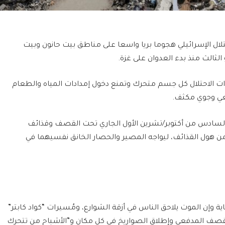
لال الإسرائيلي هجوما بريا واسعا على مناطق بيت حانون وبيت
الثالث منذ بدء العدوان على غزة.
 الاحتلال كل جسم متحرك وتمنع دخول إمدادات المياه والطعام
ي وجوي مكثف.
السادس من أكتوبر/تشرين الأول الجاري تحت القصف وقذائف
 من هول القذائف، ليواجه المصير والحصار الخانق نفسيهما في
وإن الموت يلاحق الناس في أزقة الشوارع، ومُسيرات “كواد كابتر”
لقصف المدفعي وإطلاق الصواريخ في كل مكان و”الأشباح من تتحرك