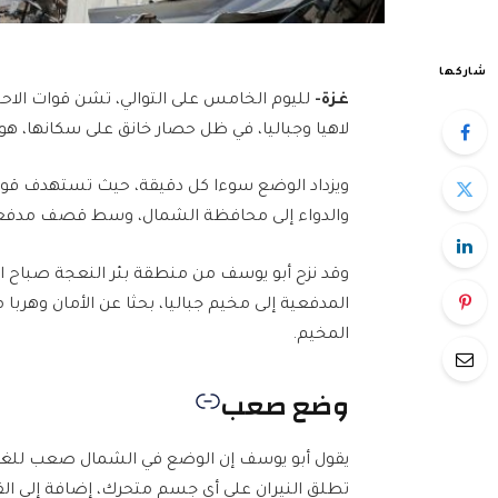
شاركها
غزة-
لليوم الخامس على التوالي، تشن قوات الاحت
لاهيا وجباليا، في ظل حصار خانق على سكانها، هو 
ويزداد الوضع سوءا كل دقيقة، حيث تستهدف قوات
والدواء إلى محافظة الشمال، وسط قصف مدفع
وقد نزح أبو يوسف من منطقة بئر النعجة صباح 
المدفعية إلى مخيم جباليا، بحثا عن الأمان وهربا
المخيم.
وضع صعب
يقول أبو يوسف إن الوضع في الشمال صعب للغاية 
تطلق النيران على أي جسم متحرك، إضافة إلى ا