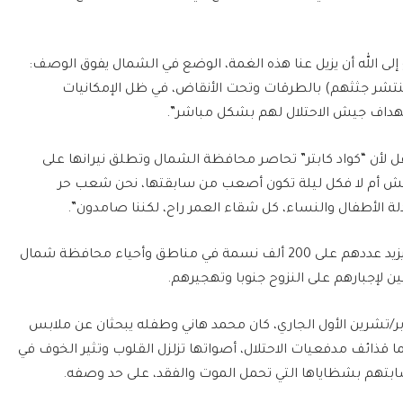
 الله أن يزيل عنا هذه الغمة، الوضع في الشمال يفوق الوصف:
تشر جثثهم) بالطرقات وتحت الأنقاض، في ظل الإمكانيات
تهداف جيش الاحتلال لهم بشكل مباشر”.
 لأن “كواد كابتر” تحاصر محافظة الشمال وتطلق نيرانها على
نعيش أم لا فكل ليلة تكون أصعب من سابقتها، نحن شعب حر
ة الأطفال والنساء، كل شقاء العمر راح، لكننا صامدون”.
ويهدد الاحتلال الإسرائيلي هؤلاء المواطنين الذين يزيد عددهم على 200 ألف نسمة في مناطق وأحياء محافظة شمال
يين لإجبارهم على النزوح جنوبا وتهجيرهم.
تشرين الأول الجاري، كان محمد هاني وطفله يبحثان عن ملابس
 قذائف مدفعيات الاحتلال، أصواتها تزلزل القلوب وتثير الخوف في
بتهم بشظاياها التي تحمل الموت والفقد، على حد وصفه.