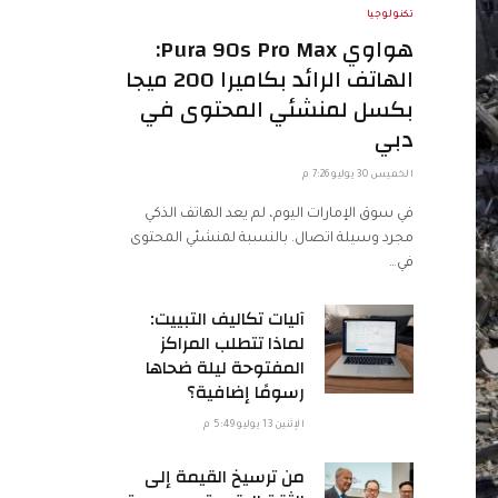
تكنولوجيا
هواوي Pura 90s Pro Max:
الهاتف الرائد بكاميرا 200 ميجا
بكسل لمنشئي المحتوى في
دبي
الخميس 30 يوليو 7:26 م
في سوق الإمارات اليوم، لم يعد الهاتف الذكي
مجرد وسيلة اتصال. بالنسبة لمنشئي المحتوى
في…
آليات تكاليف التبييت:
لماذا تتطلب المراكز
المفتوحة ليلة ضحاها
رسومًا إضافية؟
الإثنين 13 يوليو 5:49 م
من ترسيخ القيمة إلى