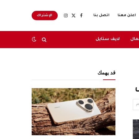
اعلن معنا
اتصل بنا
الإشتراك
X
فيسبوك
الانستغرام
(Twitter)
مال
لايف ستايل
قد يهمك