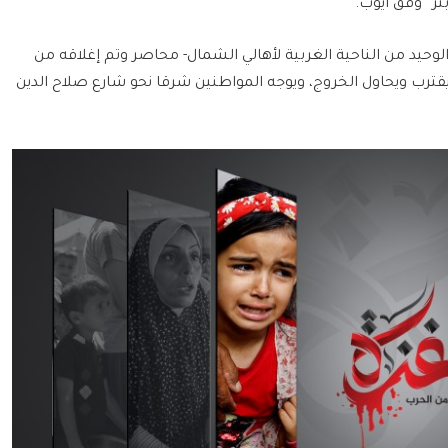
تر” وفق أيوب.
لوحيد من الناحية الغربية لأهالي الشمال- محاصر وتم إغلاقه من
ترب ويحاول الخروج، ويوجه المواطنين شرقا نحو شارع صلاح الدين