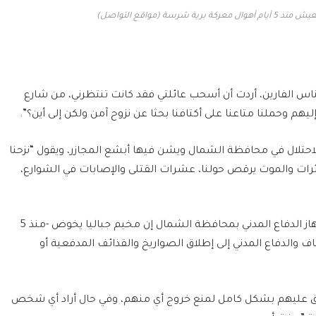
رسة (مواقع التواصل)
س الفارين، أردت أن أسحب عائلتي فقد كانت تنتظرني، من شارع
ليهم وحملنا متاعنا على أكتافنا بحثا عن نزوح آمن ولكن إلى أين؟”.
الاحتلال في محافظة الشمال ويشن فيها أبشع المجازر، ويقول “نزحنا
رات والموت يرقص حولنا، عشرات القتلى والإصابات في الشوارع،
ومن جانبه، يقول معتز أيوب ضابط إسعاف في جهاز الدفاع المدني بمحافظة الشمال إن مخيم جباليا يخوض -منذ 5
والدفاع المدني إلى إطلاق الصواريخ والقذائف المدفعية أو
عليهم بشكل كامل لمنع خروج أي منهم، وفي حال أراد أي شخص