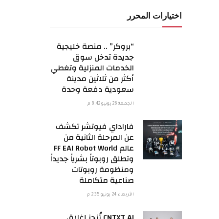
اختيارات المحرر
“بروكر” .. منصة خليجية
جديدة تدخل سوق
الخدمات المنزلية وتغطي
أكثر من ثلاثين مدينة
سعودية دفعة وحدة
الجمعة 26 يونيو 8:42 م
فاراداي فيوتشر تكشف
عن المرحلة الثانية من
عالم FF EAI Robot World
وتطلق روبوتاً بشرياً جديداً
ومنظومة روبوتات
صناعية متكاملة
الأربعاء 24 يونيو 2:35 م
CNTXT AI تُنجز إغلاق