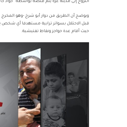
النزوح إلى مدينة غزة يتم قنصه بواسطة “كواد كاب
ويوضح أن الطريق من دوار أبو شرخ -وهو المخرج ا
قبل الاحتلال بسواتر ترابية مستهدفا أي شخص يق
حيث أقام عدة حواجز ونقاط تفتيشية.