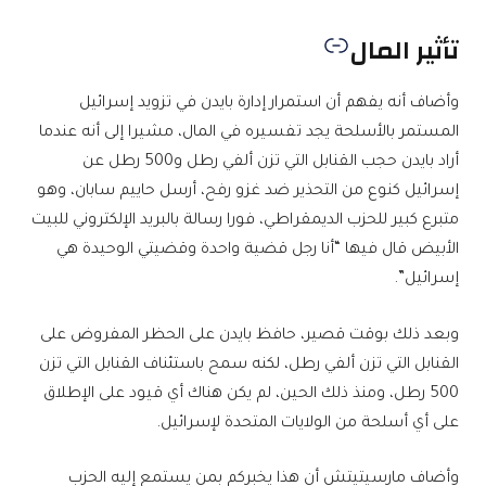
تأثير المال
وأضاف أنه يفهم أن استمرار إدارة بايدن في تزويد إسرائيل
المستمر بالأسلحة يجد تفسيره في المال، مشيرا إلى أنه عندما
أراد بايدن حجب القنابل التي تزن ألفي رطل و500 رطل عن
إسرائيل كنوع من التحذير ضد غزو رفح، أرسل حاييم سابان، وهو
متبرع كبير للحزب الديمقراطي، فورا رسالة بالبريد الإلكتروني للبيت
الأبيض قال فيها “أنا رجل قضية واحدة وقضيتي الوحيدة هي
إسرائيل”.
وبعد ذلك بوقت قصير، حافظ بايدن على الحظر المفروض على
القنابل التي تزن ألفي رطل، لكنه سمح باستئناف القنابل التي تزن
500 رطل، ومنذ ذلك الحين، لم يكن هناك أي قيود على الإطلاق
على أي أسلحة من الولايات المتحدة لإسرائيل.
وأضاف مارسيتيتش أن هذا يخبركم بمن يستمع إليه الحزب