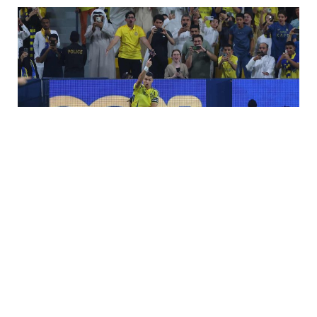
دخل نجم النصر السعودي كريستيانو رونالدو التاريخ مجددا بعد أن
أصبح أول لاعب يسجل في 600 مباراة رسمية.
وأشار الاتحاد الدولي لتاريخ وإحصائيات كرة القدم (IFfhs) إلى أن
النجم البرتغالي دخل التاريخ مرة أخرى، عندما هز الشباك في
الدقيقة 17 من المباراة ضد العروبة، ضمن منافسات الجولة