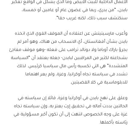
الأعمال الداخلية للبيت الأبيض وما الذي يشكّل في الواقع تفكير
بايدن، “من يدري، ربما في غضون عام أو عامين أو خمسة،
سنكتشف سبب ذلك، لكنه غريب حقا”.
وأعرب مارسيتيتش عن اعتقاده أن الموقف القوي الذي اتخذه
بايدن بشأن أفغانستان، أي الانسحاب من هناك، وهو أمر لم
يجرؤ باراك أوباما ولا دونالد ترامب على فعله -وهو موقف مفاجئ
بشجاعته لكثير من المراقبين لبايدن- جعله يعتقد أن “السياسة
المتشددة” هي التي تكسبه رأس مال سياسيا كرئيس. لذلك
تشدد في سياسته تجاه أوكرانيا، وغزة، ولم يعر اهتماما
للدبلوماسية في كلا القضيتين.
وعلق على نهج بايدن في أوكرانيا وغزة، قائلا إن سياسته في
الحالتين بددت آماله في تحقيق إرث يعتز به، وإن سياسته تجاه
غزة على وجه الخصوص انتهت إلى أن تكون أكبر مسؤولية في
رئاسته بأكملها.