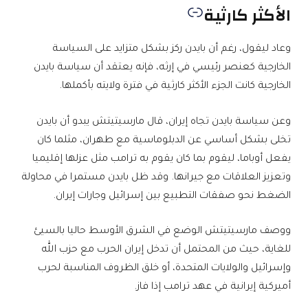
الأكثر كارثية
وعاد ليقول، رغم أن بايدن ركز بشكل متزايد على السياسة
الخارجية كعنصر رئيسي في إرثه، فإنه يعتقد أن سياسة بايدن
الخارجية كانت الجزء الأكثر كارثية في فترة ولايته بأكملها.
وعن سياسة بايدن تجاه إيران، قال مارسيتيتش يبدو أن بايدن
تخلى بشكل أساسي عن الدبلوماسية مع طهران، مثلما كان
يفعل أوباما، ليقوم بما كان يقوم به ترامب مثل عزلها إقليميا
وتعزيز العلاقات مع جيرانها. وقد ظل بايدن مستمرا في محاولة
الضغط نحو صفقات التطبيع بين إسرائيل وجارات إيران.
ووصف مارسيتيتش الوضع في الشرق الأوسط حاليا بالسيئ
للغاية، حيث من المحتمل أن تدخل إيران الحرب مع حزب الله
وإسرائيل والولايات المتحدة، أو خلق الظروف المناسبة لحرب
أميركية إيرانية في عهد ترامب إذا فاز.