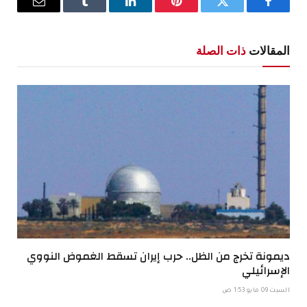
فيسبوك
تويتر
بينتيريست
لينكدإن
Tumblr
البريد
الإلكترو
المقالات
ذات الصلة
ديمونة تخرج من الظل.. حرب إيران تسقط الغموض النووي
الإسرائيلي
السبت 09 مايو 1:53 ص