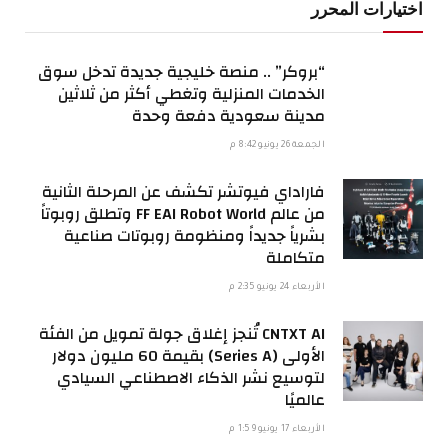
اختيارات المحرر
“بروكر” .. منصة خليجية جديدة تدخل سوق
الخدمات المنزلية وتغطي أكثر من ثلاثين
مدينة سعودية دفعة وحدة
الجمعة 26 يونيو 8:42 م
فاراداي فيوتشر تكشف عن المرحلة الثانية
من عالم FF EAI Robot World وتطلق روبوتاً
بشرياً جديداً ومنظومة روبوتات صناعية
متكاملة
الأربعاء 24 يونيو 2:35 م
CNTXT AI تُنجز إغلاق جولة تمويل من الفئة
الأولى (Series A) بقيمة 60 مليون دولار
لتوسيع نشر الذكاء الاصطناعي السيادي
عالميًا
الأربعاء 17 يونيو 1:59 م