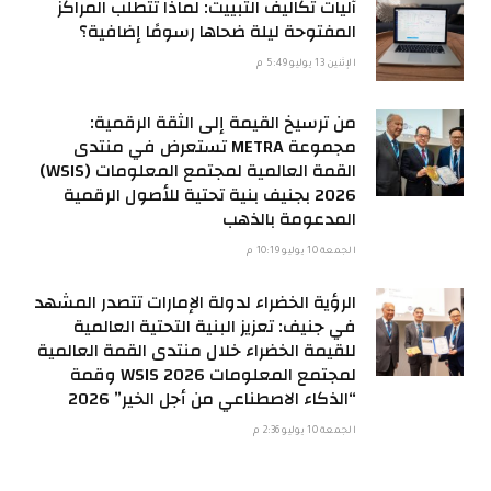
آليات تكاليف التبييت: لماذا تتطلب المراكز
المفتوحة ليلة ضحاها رسومًا إضافية؟
الإثنين 13 يوليو 5:49 م
من ترسيخ القيمة إلى الثقة الرقمية:
مجموعة METRA تستعرض في منتدى
القمة العالمية لمجتمع المعلومات (WSIS)
2026 بجنيف بنية تحتية للأصول الرقمية
المدعومة بالذهب
الجمعة 10 يوليو 10:19 م
الرؤية الخضراء لدولة الإمارات تتصدر المشهد
في جنيف: تعزيز البنية التحتية العالمية
للقيمة الخضراء خلال منتدى القمة العالمية
لمجتمع المعلومات WSIS 2026 وقمة
“الذكاء الاصطناعي من أجل الخير” 2026
الجمعة 10 يوليو 2:36 م