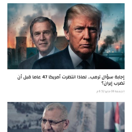
إجابة سؤال ترمب.. لماذا انتظرت أمريكا 47 عاما قبل أن
تضرب إيران؟
الجمعة 08 مايو 8:52 م