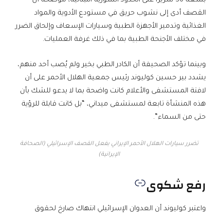
بسعة 56 سريرا على الحدود السورية اللبنانية، موضحة أن
القصف أدى إلى نشوب حريق في مستودع الأدوية والمواد
الغذائية وتدمير الأجهزة الطبية وسيارات الإسعاف وإلحاق الضرر
في مختلف الأجنحة الطبية بما في ذلك غرفة العمليات.
وبينما تؤكد الصحيفة أن الكادر الطبي بخير ولم يُصب أحد منهم،
يشدد بير حسين كوليوند رئيس جمعية الهلال الأحمر على أن
لافتة المستشفى والأعلام كانت واضحة بما لا يدعو للشك بأن
هذه المنشأة تابعة لمستشفى ميداني، “بل كانت قابلة للرؤية
حتى من السماء”.
تضرر سيارات الهلال الأحمر الإيراني بفعل القصف الإسرائيلي (الصحافة
الإيرانية)
رفع شكوى
واعتبر كوليوند أن العدوان الإسرائيلي انتهاك صارخ لحقوق