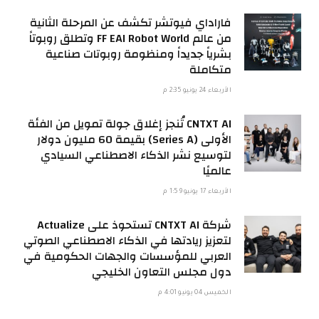
فاراداي فيوتشر تكشف عن المرحلة الثانية
من عالم FF EAI Robot World وتطلق روبوتاً
بشرياً جديداً ومنظومة روبوتات صناعية
متكاملة
الأربعاء 24 يونيو 2:35 م
CNTXT AI تُنجز إغلاق جولة تمويل من الفئة
الأولى (Series A) بقيمة 60 مليون دولار
لتوسيع نشر الذكاء الاصطناعي السيادي
عالميًا
الأربعاء 17 يونيو 1:59 م
شركة CNTXT AI تستحوذ على Actualize
لتعزيز ريادتها في الذكاء الاصطناعي الصوتي
العربي للمؤسسات والجهات الحكومية في
دول مجلس التعاون الخليجي
الخميس 04 يونيو 4:01 م