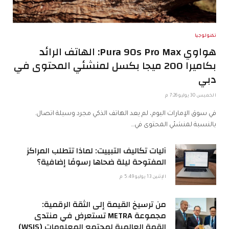
تكنولوجيا
هواوي Pura 90s Pro Max: الهاتف الرائد
بكاميرا 200 ميجا بكسل لمنشئي المحتوى في
دبي
الخميس 30 يوليو 7:26 م
في سوق الإمارات اليوم، لم يعد الهاتف الذكي مجرد وسيلة اتصال.
بالنسبة لمنشئي المحتوى في…
آليات تكاليف التبييت: لماذا تتطلب المراكز
المفتوحة ليلة ضحاها رسومًا إضافية؟
الإثنين 13 يوليو 5:49 م
من ترسيخ القيمة إلى الثقة الرقمية:
مجموعة METRA تستعرض في منتدى
القمة العالمية لمجتمع المعلومات (WSIS)