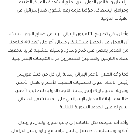
الإنسان والقانون الدولي الذي يمنع استهداف المراكز الطبية
ومرافق الإسعاف، مؤكدا عزمه رفع شكوى ضد إسرائيل في
الهيئات الدولية.
وأعلن، في تصريح للتلفزيون الإيراني الرسمي صباح اليوم السبت،
أن العمل على تجهيز مستشفى ميداني آخر على بُعد 40 كيلومترا
من المدمر يمضي على قدم وساق، وسيتم تدشينه قريبا لتخفيف
معاناة النازحين والمدنيين المتضررين جراء الهجمات الإسرائيلية.
كما وجّه الهلال الأحمر الإيراني رسالة إلى كل من كيث فوربس
رئيس الاتحاد الدولي لجمعيات الصليب الأحمر والهلال الأحمر،
وميريانا سبولياريك إيجر رئيسة اللجنة الدولية للصليب الأحمر،
طالبهما بإدانة العدوان الإسرائيلي على المستشفى الميداني
التابع له علی الحدود السورية اللبنانية.
وأكد أنه سيقف بكل طاقاته إلى جانب سوريا ولبنان، وإرسال
أجهزة ومستلزمات طبية إلى لبنان تزامنا مع زيارة رئيس البرلمان