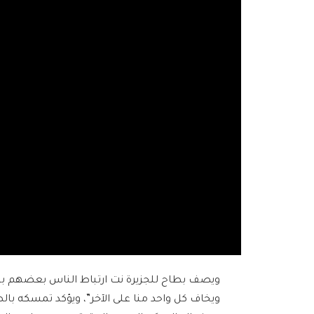
ويصف بطاح للجزيرة نت ارتباط الناس بعضهم بب
ويخاف كل واحد منا على الآخر”، ويؤكد تمسكه با