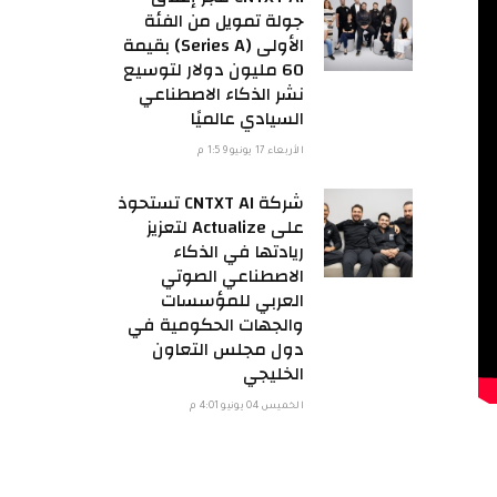
جولة تمويل من الفئة
الأولى (Series A) بقيمة
60 مليون دولار لتوسيع
نشر الذكاء الاصطناعي
السيادي عالميًا
الأربعاء 17 يونيو 1:59 م
شركة CNTXT AI تستحوذ
على Actualize لتعزيز
ريادتها في الذكاء
الاصطناعي الصوتي
العربي للمؤسسات
والجهات الحكومية في
دول مجلس التعاون
الخليجي
الخميس 04 يونيو 4:01 م