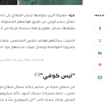
غزة-
معركة أخرى يخوضها شبان القطاع، إلى جانب 
شاركها
تتمثل بنشر الوعي عن طريق هواتفهم المحمولة،
ينقلونها بشكل عفوي وبلغة سلسة قريبة من ال
اخترقت رسائلهم هواتف ملايين المتابعين، فتفا
بضرورة المواصلة لإيصال صوت مدينتهم غزة، التي ا
عبد الرحمن بطاح يصر على البقاء في
“آيس كوفي”
من سطح منزله في مخيم جباليا شمال قطاع غزة، 
للحرب، حاملا مصباحا بسلك أسود، كأنه ميكروفو
المذاق، وذلك عندما كانت “كل الصواريخ منّا لا علي