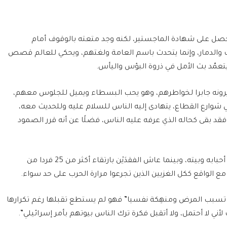
ل على شهادة الماجستير، لكنه وجد متعته بالوقوف أمام
ت والدمار، وإنما يتحدث باسم العامة ولغتهم، ويحكي للعالم قصص
 يتعمّد بث الأمل في ذروة البؤس واليأس.
 يرونه جابرا لخواطرهم، وهو يحب البسطاء ويميل للجلوس معهم،
 شوارع القطاع، يتهادى إليه الناس للسلام عليه وللحديث معه،
ه، فقد بقى كحاله الذي عرفه عليه الناس، فضلًا عن أنه قرر الصمود
يرى زعيتر أن من الصعب على الإنسان تخطي فقد أحبابه وبيته، وبينما عاش الفقدَيْن بارتقاء أكثر من 25 فردا من
 الواقع ككل الغزيين الذين تجرعوا مرارة الحرب على حد سواء.
 تسبب المرض ومنهِكة نفسيا” فهو لم يستطع تقبلها رغم تكرارها
لأني لا أحتمل، ولا أتقبل فكرة ترك الناس بيوتهم بأمر إسرائيلي”.