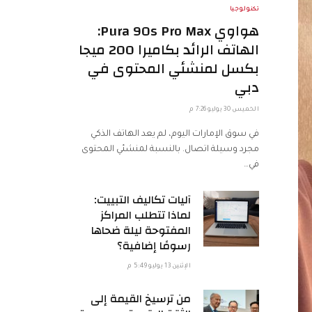
تكنولوجيا
هواوي Pura 90s Pro Max:
الهاتف الرائد بكاميرا 200 ميجا
بكسل لمنشئي المحتوى في
دبي
الخميس 30 يوليو 7:26 م
في سوق الإمارات اليوم، لم يعد الهاتف الذكي
مجرد وسيلة اتصال. بالنسبة لمنشئي المحتوى
في…
آليات تكاليف التبييت:
لماذا تتطلب المراكز
المفتوحة ليلة ضحاها
رسومًا إضافية؟
الإثنين 13 يوليو 5:49 م
من ترسيخ القيمة إلى