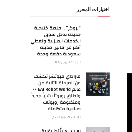
اختيارات المحرر
“بروكر” .. منصة خليجية
جديدة تدخل سوق
الخدمات المنزلية وتغطي
أكثر من ثلاثين مدينة
سعودية دفعة وحدة
الجمعة 26 يونيو 8:42 م
فاراداي فيوتشر تكشف
عن المرحلة الثانية من
عالم FF EAI Robot World
وتطلق روبوتاً بشرياً جديداً
ومنظومة روبوتات
صناعية متكاملة
الأربعاء 24 يونيو 2:35 م
CNTXT AI تُنجز إغلاق