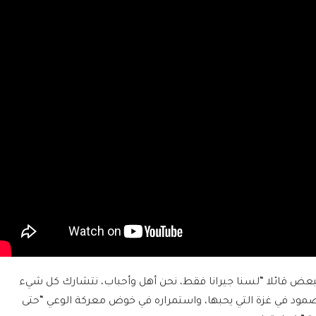
عض قائلا “لسنا جيرانا فقط، نحن أهل وأحباب، نتشارك كل شيء
لصمود في غزة التي يحبها، واستمراره في خوض معركة الوعي “حتى