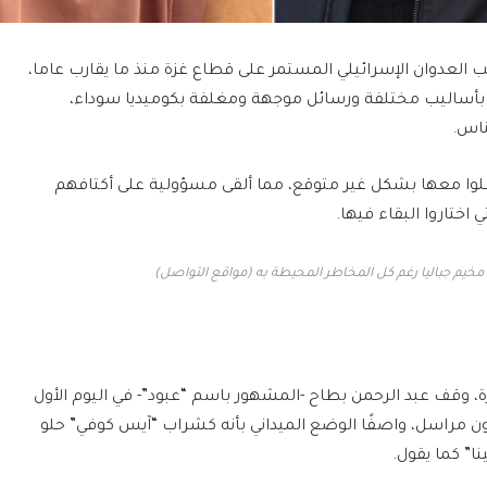
العدوان الإسرائيلي المستمر على قطاع غزة منذ ما يقارب عاما،
 بأساليب مختلفة ورسائل موجهة ومغلفة بكوميديا سوداء،
ناس.
علوا معها بشكل غير متوقع، مما ألقى مسؤولية على أكتافهم
ختاروا البقاء فيها.
 مخيم جباليا رغم كل المخاطر المحيطة به (مواقع التواصل)
وقف عبد الرحمن بطاح -المشهور باسم “عبود”- في اليوم الأول
ن مراسل، واصفًا الوضع الميداني بأنه كشراب “آيس كوفي” حلو
نا” كما يقول.