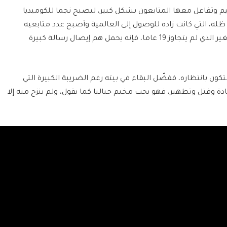
م وتفاعل معها المتابعون بشكل كبير، ليصبح نجما للكوميديا
له، التي كانت زاده للوصول إلى العالمية وأصبح عدد متابعيه
بالملايين من كافة أقطار العالم، فرغم عمره الصغير الذي لم يتجاوز 19 عاما، فإنه يحمل هم إيصال رسالة كبيرة
كون بانتظاره، ففضّل البقاء في بيته رغم الضريبة الكبيرة التي
 وقتل وتطهير، فهو يحب مخيم جباليا كما يقول، ولم ينزح منه إلا