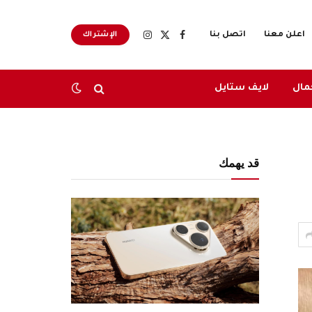
اعلن معنا
اتصل بنا
الإشتراك
X
فيسبوك
الانستغرام
(Twitter)
مال
لايف ستايل
قد يهمك