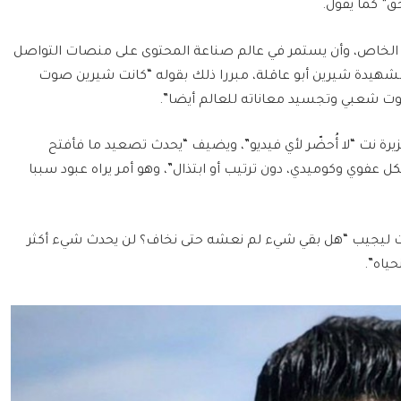
ق” كما يقول.
 الخاص، وأن يستمر في عالم صناعة المحتوى على منصات التواصل
 الشهيدة شيرين أبو عاقلة، مبررا ذلك بقوله “كانت شيرين صوت
وت شعبي وتجسيد معاناته للعالم أيضا”.
ة نت “لا أُحضّر لأي فيديو”، ويضيف “يحدث تصعيد ما فأفتح
 عفوي وكوميدي، دون ترتيب أو ابتذال”، وهو أمر يراه عبود سببا
نت ليجيب “هل بقي شيء لم نعشه حتى نخاف؟ لن يحدث شيء أكثر
ياه”.