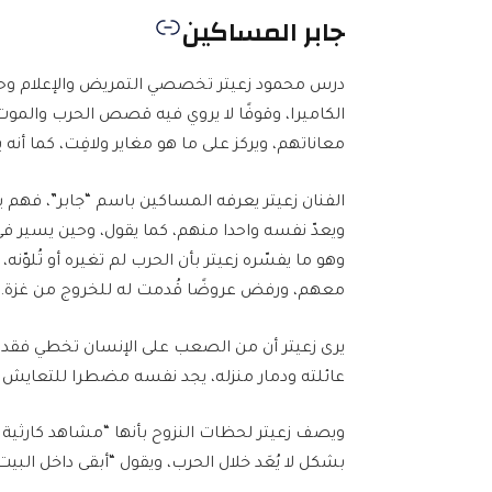
جابر المساكين
درس محمود زعيتر تخصصي التمريض والإعلام وحص
الكاميرا، وقوفًا لا يروي فيه قصص الحرب والمو
معاناتهم، ويركز على ما هو مغاير ولافِت، كما أنه
الفنان زعيتر يعرفه المساكين باسم “جابر”، فهم
ويعدّ نفسه واحدا منهم، كما يقول، وحين يسير في
وهو ما يفسّره زعيتر بأن الحرب لم تغيره أو تُلوّن
معهم، ورفض عروضًا قُدمت له للخروج من غزة.
عائلته ودمار منزله، يجد نفسه مضطرا للتعايش مع
ويصف زعيتر لحظات النزوح بأنها “مشاهد كارثية
بشكل لا يُعَد خلال الحرب، ويقول “أبقى داخل البيت 