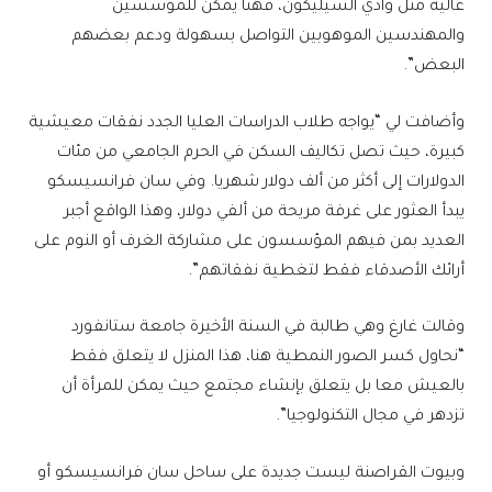
عالية مثل وادي السيليكون، فهنا يمكن للمؤسسين
والمهندسين الموهوبين التواصل بسهولة ودعم بعضهم
البعض”.
وأضافت لي “يواجه طلاب الدراسات العليا الجدد نفقات معيشية
كبيرة، حيث تصل تكاليف السكن في الحرم الجامعي من مئات
الدولارات إلى أكثر من ألف دولار شهريا. وفي سان فرانسيسكو
يبدأ العثور على غرفة مريحة من ألفي دولار، وهذا الواقع أجبر
العديد بمن فيهم المؤسسون على مشاركة الغرف أو النوم على
أرائك الأصدقاء فقط لتغطية نفقاتهم”.
وقالت غارغ وهي طالبة في السنة الأخيرة جامعة ستانفورد
“نحاول كسر الصور النمطية هنا، هذا المنزل لا يتعلق فقط
بالعيش معا بل يتعلق بإنشاء مجتمع حيث يمكن للمرأة أن
تزدهر في مجال التكنولوجيا”.
وبيوت القراصنة ليست جديدة على ساحل سان فرانسيسكو أو