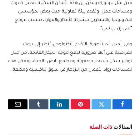
مدن مثل نيويورك ولندن. إن هذه الأماكن السكنية تعمل كبيوت
ومساحات عمل، وتقدم بيئة تعاونية حيث يمكن لمؤسسي
التكنولوجيا والمبتكرين مشاركة الأفكار والموارد، بحسب موقع
“سي إن بي سي”.
وفي المدن المشهورة بالتقدم التكنولوجي، يُنظر إلى بيوت
القراصنة على أنها ضرورية لدفع موجة الابتكار القادمة، من خلال
توفير سكن بأسعار معقولة ومجتمع نابض بالحياة، وتمكن هذه
المساحات رواد الأعمال من الازدهار في سوق تنافسية ومكلفة.
فيسبوك
تويتر
بينتيريست
لينكدإن
Tumblr
البريد
الإلكترو
المقالات
ذات الصلة