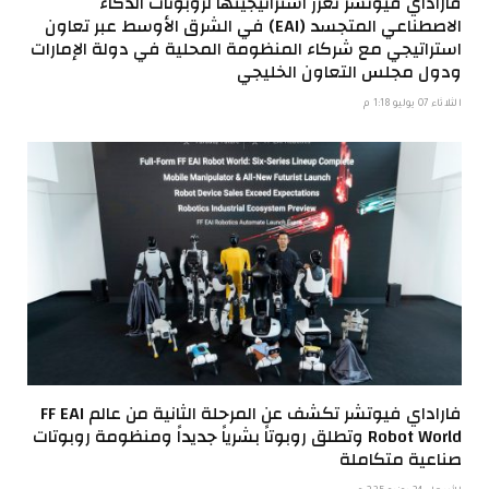
فاراداي فيوتشر تعزز استراتيجيتها لروبوتات الذكاء
الاصطناعي المتجسد (EAI) في الشرق الأوسط عبر تعاون
استراتيجي مع شركاء المنظومة المحلية في دولة الإمارات
ودول مجلس التعاون الخليجي
الثلاثاء 07 يوليو 1:18 م
فاراداي فيوتشر تكشف عن المرحلة الثانية من عالم FF EAI
Robot World وتطلق روبوتاً بشرياً جديداً ومنظومة روبوتات
صناعية متكاملة