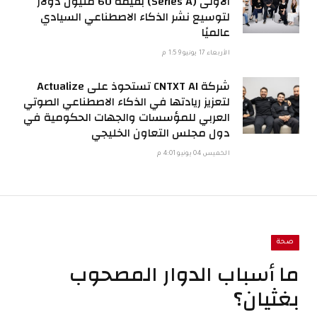
الأولى (Series A) بقيمة 60 مليون دولار
لتوسيع نشر الذكاء الاصطناعي السيادي
عالميًا
الأربعاء 17 يونيو 1:59 م
شركة CNTXT AI تستحوذ على Actualize
لتعزيز ريادتها في الذكاء الاصطناعي الصوتي
العربي للمؤسسات والجهات الحكومية في
دول مجلس التعاون الخليجي
الخميس 04 يونيو 4:01 م
صحة
‫ما أسباب الدوار المصحوب
بغثيان؟