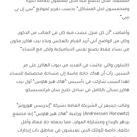
الممتعة، مكان يجتمع فيه الذين يتمتعون بطاقة كبيرة
ومتحمسون لحل المشاكل” بحسب تقرير لموقع “سي إن بي
سي”.
وأضافت “أن كل منزل عشت فيه كان في الغالب من الذكور،
وكان من الواضح أنني أريد القيام بالعكس وبناء بيت هاكرز مكون
من نساء فقط يصنع نفس الديناميكية ولكن مع النساء”.
كانتيلون والتي عاشت في العديد من بيوت الهاكرز على مر
السنين، رأت أن هناك حاجة ماسة إلى مساحة مخصصة للنساء.
لهذا السبب شاركت في تأسيس “هاك هير هاوس” أول بيت
هاكرز نسائي بالكامل في ساحل خليج سان فرانسيسكو.
وقالت جينيفر لي الشريكة العامة بشركة “إندريسن هورويتز”
(Andreessen Horowitz) وراعية “هاك هير هاوس” إنه مجتمع
يزدهر بالإبداع ومشاركة الموارد، مما يجعله حلا فعالا وأقل
تكلفة، خاصة لأولئك الذين يعيشون في مناطق ذات إيجارات