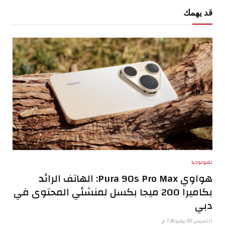
قد يهمك
تكنولوجيا
هواوي Pura 90s Pro Max: الهاتف الرائد
بكاميرا 200 ميجا بكسل لمنشئي المحتوى في
دبي
الخميس 30 يوليو 7:26 م