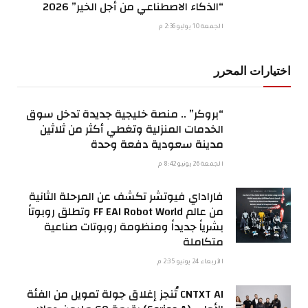
“الذكاء الاصطناعي من أجل الخير” 2026
الجمعة 10 يوليو 2:36 م
اختيارات المحرر
“بروكر” .. منصة خليجية جديدة تدخل سوق
الخدمات المنزلية وتغطي أكثر من ثلاثين
مدينة سعودية دفعة وحدة
الجمعة 26 يونيو 8:42 م
فاراداي فيوتشر تكشف عن المرحلة الثانية
من عالم FF EAI Robot World وتطلق روبوتاً
بشرياً جديداً ومنظومة روبوتات صناعية
متكاملة
الأربعاء 24 يونيو 2:35 م
CNTXT AI تُنجز إغلاق جولة تمويل من الفئة