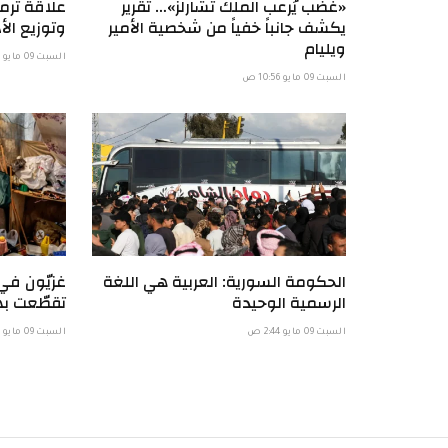
«غضب يُرعب الملك تشارلز»… تقرير
علاقة ترمب
يكشف جانباً خفياً من شخصية الأمير
وتوزيع الأد
ويليام
السبت 09 مايو 6:58 ص
السبت 09 مايو 10:56 ص
الحكومة السورية: العربية هي اللغة
غزيّون في 
الرسمية الوحيدة
تقطّعت به
السبت 09 مايو 2:44 ص
السبت 09 مايو 12:00 ص