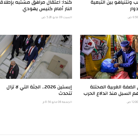
 ونتنياهو بين التبعية
كندا: اعتقال مراهق مشتبه بإطلاق
وار
النار أمام كنيس يهودي
السبت 09 مايو 5:28 ص
الضفة الغربية المحتلة
إبستين 2026.. الجثة التي لا تزال
م السبل منذ اندلاع الحرب
تتحدث
الجمعة 08 مايو 8:56 م