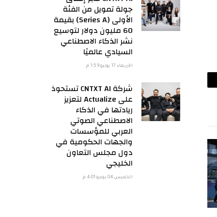
جولة تمويل من الفئة
الأولى (Series A) بقيمة
60 مليون دولار لتوسيع
نشر الذكاء الاصطناعي
السيادي عالميًا
الأربعاء 17 يونيو 1:59 م
شركة CNTXT AI تستحوذ
ريد
على Actualize لتعزيز
لكتروني
ريادتها في الذكاء
الاصطناعي الصوتي
العربي للمؤسسات
والجهات الحكومية في
دول مجلس التعاون
الخليجي
الخميس 04 يونيو 4:01 م