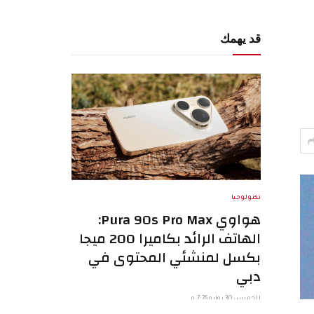
قد يهمك
تكنولوجيا
هواوي Pura 90s Pro Max:
الهاتف الرائد بكاميرا 200 ميجا
بكسل لمنشئي المحتوى في
دبي
الخميس 30 يوليو 7:26 م