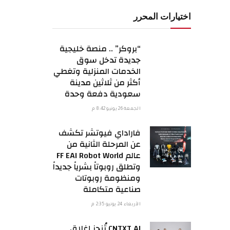
اختيارات المحرر
“بروكر” .. منصة خليجية
جديدة تدخل سوق
الخدمات المنزلية وتغطي
أكثر من ثلاثين مدينة
سعودية دفعة وحدة
الجمعة 26 يونيو 8:42 م
فاراداي فيوتشر تكشف
عن المرحلة الثانية من
عالم FF EAI Robot World
وتطلق روبوتاً بشرياً جديداً
ومنظومة روبوتات
صناعية متكاملة
الأربعاء 24 يونيو 2:35 م
CNTXT AI تُنجز إغلاق