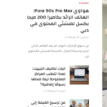
تكنولوجيا
هواوي Pura 90s Pro Max:
الهاتف الرائد بكاميرا 200 ميجا
بكسل لمنشئي المحتوى في
دبي
الخميس 30 يوليو 7:26 م
في سوق الإمارات اليوم، لم يعد الهاتف الذكي
مجرد وسيلة اتصال. بالنسبة لمنشئي المحتوى
في…
آليات تكاليف التبييت:
لماذا تتطلب المراكز
المفتوحة ليلة ضحاها
رسومًا إضافية؟
الإثنين 13 يوليو 5:49 م
من ترسيخ القيمة إلى