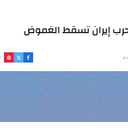
 حرب إيران تسقط الغموض