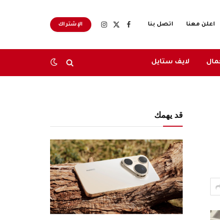
اعلن معنا
اتصل بنا
الإشتراك
X
فيسبوك
الانستغرام
(Twitter)
مال
لايف ستايل
قد يهمك