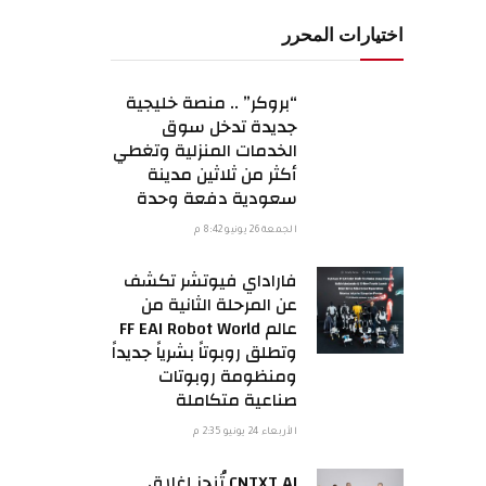
اختيارات المحرر
“بروكر” .. منصة خليجية
جديدة تدخل سوق
الخدمات المنزلية وتغطي
أكثر من ثلاثين مدينة
سعودية دفعة وحدة
الجمعة 26 يونيو 8:42 م
فاراداي فيوتشر تكشف
عن المرحلة الثانية من
عالم FF EAI Robot World
وتطلق روبوتاً بشرياً جديداً
ومنظومة روبوتات
صناعية متكاملة
الأربعاء 24 يونيو 2:35 م
CNTXT AI تُنجز إغلاق