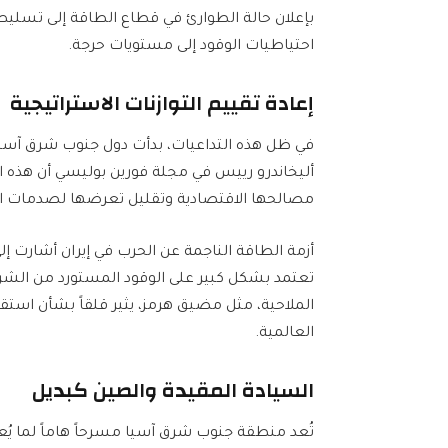
بإعلان حالة الطوارئ في قطاع الطاقة إلى تسليط 
احتياطيات الوقود إلى مستويات حرجة.
إعادة تقييم التوازنات الاستراتيجية
في ظل هذه التداعيات، بدأت دول جنوب شرق آسيا ف
أليخاندرو رييس في مجلة فورين بوليسي أن هذه ال
مصالحها الاقتصادية وتقليل تعرضها لصدمات ال
أزمة الطاقة الناجمة عن الحرب في إيران أشارت إل
تعتمد بشكل كبير على الوقود المستورد من الشرق 
الملاحية، مثل مضيق هرمز، يثير قلقاً بشأن استقرار
العالمية.
السيادة المقيدة والصين كبديل
تُعد منطقة جنوب شرق آسيا مسرحاً هاماً لما يُعر