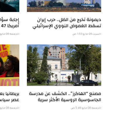
ديمونة تخرج من الظل.. حرب إيران
إجابة سؤال
تسقط الغموض النووي الإسرائيلي
أمريكا 47 عاما قبل أن تضرب إيران؟
السبت 09 مايو 1:53 ص
الجمعة 08 مايو 8:52 م
مصنع “الهاكرز”.. الكشف عن مدرسة
بريطانيا بع
الجاسوسية الروسية الأكثر سرية
عصر سياس
الجمعة 08 مايو 5:49 ص
الجمعة 08 مايو 12:48 ص