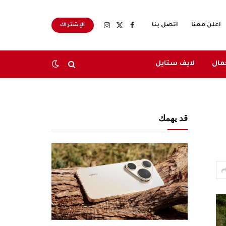
اعلن معنا
اتصل بنا
الإشتراك
X
فيسبوك
الانستغرام
(Twitter)
مال
لايف ستايل
قد يهمك