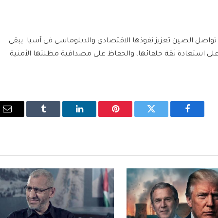
 تواصل الصين تعزيز نفوذها الاقتصادي والدبلوماسي في آسيا. يبقى
على استعادة ثقة حلفائها، والحفاظ على مصداقية مظلتها الأمنية
فيسبوك
تويتر
بينتيريست
لينكدإن
Tumblr
الب
الإ