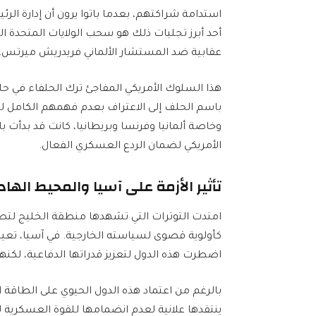
استدامة شراكتهم، بعدما باتوا يرون أن إدارة الر
عقابية ضد المستشار الألماني فريدريش ميرتس، الذ
هذا السلوك الأمريكي المفاجئ ترك الحلفاء في 
باسم الحلف إلى الاعتراف بعدم فهمهم الكامل لتد
وخاصة ألمانيا وفرنسا وبريطانيا، كانت قد بدأت بالف
الأمريكي لضمان الردع العسكري الفعال.
تأثير الأزمة على آسيا والمحيط الها
امتدت التوترات التي تشهدها منطقة الخليج لتصل
كأولوية قصوى لسياسته الخارجية. في آسيا، تعيش 
اضطرت هذه الدول لتعزيز قدراتها الدفاعية، لكنها 
بالرغم من اعتماد هذه الدول الحيوي على الطاقة ا
ينتقدها علانية لعدم انضمامها للقوة العسكرية لف