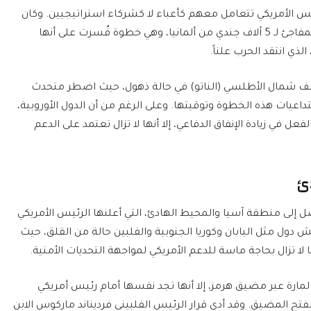
ئيس الأمريكي تتعامل معهم كأعباء لا كشركاء استراتيجيين. وكان
أحد أبرز تجليات ذلك هو سحب الولايات المتحدة المفاجئ لـ 5 آلاف جندي من ألمانيا، وهي خطوة فُسرت على أنها
ي انتقد الحرب علناً.
حلف شمال الأطلسي (الناتو) في حالة ذهول، حيث اضطر متحدث
اعيات هذه الخطوة وتوقيتها. وعلى الرغم من أن الدول الأوروبية،
عل في زيادة الإنفاق الدفاعي، إلا أنها لا تزال تعتمد على الدعم
دئ
 إلى منطقة آسيا والمحيط الهادئ، التي أعلنها الرئيس الأمريكي
دول مثل اليابان وكوريا الجنوبية والفلبين حالة من القلق، حيث
لا تزال بحاجة ماسة للدعم الأمريكي لمواجهة التحديات الأمنية.
لمارة عبر مضيق هرمز، إلا أنها تجد نفسها أمام رئيس أمريكي
تح المضيق. وقد أدى قرار الرئيس الفلبيني فرديناند ماركوس الابن