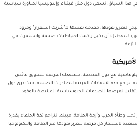
ي هذا السياق، تسعى دول مثل فيتنام وإندونيسيا لمناورة سياسية
جي لتعزيز نفوذها، مقدمة نفسها كـ”شريك استقرار” ومزود
ورد للنفط، إلا أن بكين راكمت احتياطيات ضخمة واستثمرت في
لأزمة.
لأمريكية
لدبلوماسية مع دول المنطقة، مستغلة الفرصة لتسويق فائض
ة. تراجع حدة الانتقادات الغربية للصادرات الصينية، حيث ترى دول
 لتقليل تعرضها للصدمات الجيوسياسية المرتبطة بالوقود
ت وطأة الحرب وأزمة الطاقة. فبينما تتراجع ثقة الحلفاء بقدرة
مستعدة لاستثمار كل فرصة لتعزيز نفوذها عبر الطاقة والتكنولوجيا