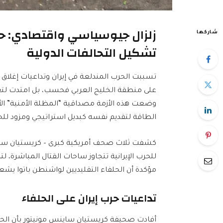
زلزال جيوسياسي واقتصادي: حر
شاركها
تشكيل التحالفات الدولية
تسببت الحرب المندلعة في إيران وتداعيات إغلاق
على منطقة الخليج العربي فحسب، بل امتدت لتعيد 
وضعت هذه الأزمة مصداقية “المظلة الأمنية” الأ
الطاقة لتقديم نفسه كبديل استراتيجي ومزود للح
كشفت ثلاث صحف أمريكية كبرى – كريستيان ساينس
للحرب الإيرانية تتجاوز ساحات القتال المباشرة، ل
مؤكدة أن الحلفاء التقليديين لواشنطن باتوا يش
تداعيات حرب إيران على الحلفاء
أفادت صحيفة كريستيان ساينس مونيتور بأن الحلف