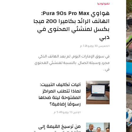
تكنولوجيا
هواوي Pura 90s Pro Max:
الهاتف الرائد بكاميرا 200 ميجا
بكسل لمنشئي المحتوى في
دبي
الخميس 30 يوليو 7:26 م
في سوق الإمارات اليوم، لم يعد الهاتف الذكي
مجرد وسيلة اتصال. بالنسبة لمنشئي المحتوى
في…
آليات تكاليف التبييت:
لماذا تتطلب المراكز
المفتوحة ليلة ضحاها
رسومًا إضافية؟
الإثنين 13 يوليو 5:49 م
من ترسيخ القيمة إلى