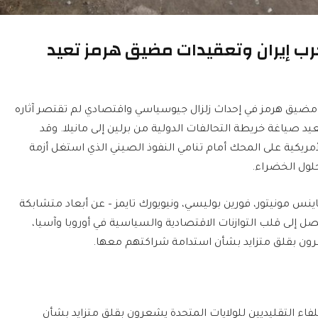
ب إيران وتعقيدات مضيق هرمز تعيد
 مضيق هرمز في إحداث زلزال جيوسياسي واقتصادي لم تقتصر آثاره
صياغة خريطة التحالفات الدولية من برلين إلى مانيلا. وقد
مريكية على المحك أمام تنامي النفوذ الصيني الذي استغل أزمة
لول الخضراء.
 مونيتور، فورين بوليسي، ونيويورك تايمز – عن أبعاد متشابكة
تصل إلى قلب التوازنات الاقتصادية والسياسية في أوروبا وآسيا،
عرون بقلق متزايد بشأن استدامة شراكتهم معها.
اء التقليديين للولايات المتحدة يشعرون بقلق متزايد بشأن