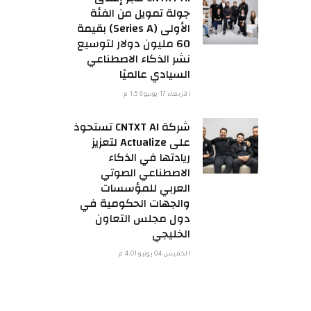
جولة تمويل من الفئة
الأولى (Series A) بقيمة
60 مليون دولار لتوسيع
نشر الذكاء الاصطناعي
السيادي عالميًا
الأربعاء 17 يونيو 1:59 م
شركة CNTXT AI تستحوذ
على Actualize لتعزيز
ريادتها في الذكاء
الاصطناعي الصوتي
العربي للمؤسسات
والجهات الحكومية في
دول مجلس التعاون
الخليجي
الخميس 04 يونيو 4:01 م